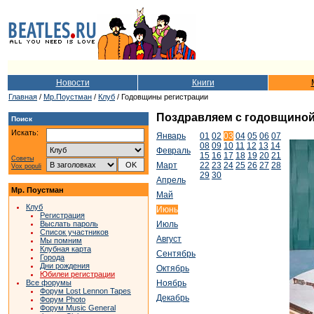
Новости
Книги
Главная
/
Мр.Поустман
/
Клуб
/ Годовщины регистрации
Поздравляем с годовщиной т
Поиск
Искать:
Январь
01
02
03
04
05
06
07
08
09
10
11
12
13
14
Февраль
15
16
17
18
19
20
21
Советы
Март
22
23
24
25
26
27
28
Vox populi
29
30
Апрель
Мр. Поустман
Май
Клуб
Июнь
Регистрация
Выслать пароль
Июль
Список участников
Август
Мы помним
Клубная карта
Сентябрь
Города
Дни рождения
Октябрь
Юбилеи регистрации
Все форумы
Ноябрь
Форум Lost Lennon Tapes
Декабрь
Форум Photo
Форум Music General