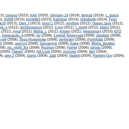
3),
Uveuvs
(2023),
AAK
(2020),
Odyssey 19
(2019),
degrad
(2019),
c_space
6),
SVAM
(2015),
tonykit83
(2015),
Kalintsar
(2014),
Volodja46
(2014),
Firon
_k26
(2013),
Oleg_t
(2013),
irina71
(2012),
vinyltorg
(2012),
Queen Jane
(2012),
ene_k
(2011),
archerepanov
(2011),
Слух
(2011),
r_might
(2011),
elpiro
(2011),
s
(2011),
Ayrat
(2011),
Misha_L
(2011),
kvswin
(2011),
lypepoinory
(2010),
BTO
,
Александр_A
(2009),
isv
(2009),
Сергей Терентьев
(2009),
stasikeb
(2009),
атей
(2008),
Лиза Родионова
(2008),
pe4erskiy
(2008),
PoohNata
(2008),
m
(2008),
анатол
(2008),
Sansanych
(2008),
Asika
(2008),
Misha_Beatles
08),
mc_night_fox
(2008),
Rusinov
(2006),
Farrier
(2006),
Ыгорь
(2006),
(2005),
Гамлет
(2005),
Kill Love
(2005),
zooropa
(2004),
Italy
(2004),
4),
alex 2
(2004),
Gams
(2004),
Zabl
(2004),
Vadimt
(2004),
Flaming Guy
(2004),