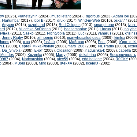
low
(2025),
Planetaynin
(2024),
muzdiletant
(2024),
Rigorous
(2023),
Adam loe
(202
),
Hartumbar
(2017),
Igor B
(2017),
druk
(2017),
Wind-in-Web
(2016),
oskar77
(201
),
йцукен
(2014),
razorhand
(2013),
Red Octopus
(2013),
smartphone
(2013),
Ivan
lard
(2012),
Milochka Sol`ferino
(2011),
beatlemaniac
(2011),
Наоко
(2011),
polyth
елька
(2011),
Saeko
(2011),
Nichtvobla
(2011),
Luc
(2011),
yanarus
(2011),
krisiris
),
Jenny Rigby
(2010),
billhoeniu
(2010),
manwhosailedtosea
(2009),
kimlex
(2009)
 Jones
(2008),
п-ка
(2008),
fosfatik
(2008),
Майская
(2008),
Enot
(2008),
Юра_с_К
.N.L
(2008),
Сергей Михайлович
(2008),
mars_208
(2008),
NETradio
(2008),
exde
),
Da_Shytka
(2008),
Енот
(2008),
Oldsailor
(2008),
nadushka-k
(2008),
capella
(20
oMendes
(2006),
Kuzenka
(2005),
Marry
(2005),
dekabrina
(2005),
Бесконечность
e9987
(2004),
Nadyoushka
(2004),
alex59
(2004),
edd hellene
(2004),
R0CKY
(200
t
(2004),
MBoul
(2003),
Miro
(2003),
ЖеняА
(2002),
Ксения
(2002)