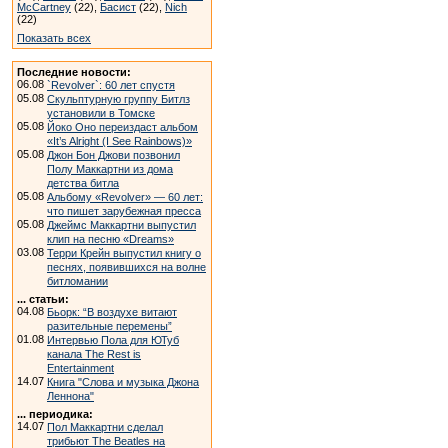
McCartney
(22),
Басист
(22),
Nich
(22)
Показать всех
Последние новости:
06.08
`Revolver`: 60 лет спустя
05.08
Скульптурную группу Битлз
установили в Томске
05.08
Йоко Оно переиздаст альбом
«It’s Alright (I See Rainbows)»
05.08
Джон Бон Джови позвонил
Полу Маккартни из дома
детства битла
05.08
Альбому «Revolver» — 60 лет:
что пишет зарубежная пресса
05.08
Джеймс Маккартни выпустил
клип на песню «Dreams»
03.08
Терри Крейн выпустил книгу о
песнях, появившихся на волне
битломании
... статьи:
04.08
Бьорк: “В воздухе витают
разительные перемены”
01.08
Интервью Пола для ЮТуб
канала The Rest is
Entertainment
14.07
Книга "Слова и музыка Джона
Леннона"
... периодика:
14.07
Пол Маккартни сделал
трибьют The Beatles на