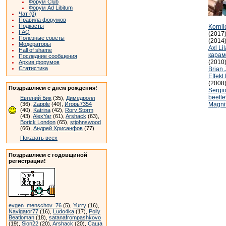
Форум Club
Форум Ad Libitum
Чат (0)
Правила форумов
Подкасты
Korni
FAQ
(2017
Полезные советы
(2014
Модераторы
Axl Li
Hall of shame
карам
Последние сообщения
(2010
Архив форумов
Статистика
Brian
Effekt
(2008
Поздравляем с днем рождения!
Sergi
beetl
Евгений Бик
(35),
Димедролл
(36),
Zapple
(40),
Игорь7354
Magni
(40),
Katrina
(42),
Rory Storm
(43),
AlexYar
(61),
Arshack
(63),
Borick London
(65),
stjohnswood
(66),
Андрей Хрисанфов
(77)
Показать всех
Поздравляем с годовщиной
регистрации!
evgen_menschov_76
(5),
Yurry
(16),
Navigator77
(16),
Ludo4ka
(17),
Polly
Beatloman
(18),
satanafrompashkovo
(19),
Sion22
(20),
Arshack
(20),
Саша