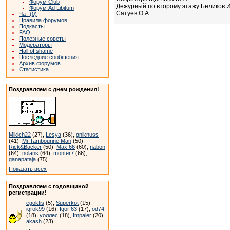
Форум Club
Дежурный по второму этажу Беликов И
Форум Ad Libitum
Сатуев О.А.
Чат (0)
Правила форумов
Подкасты
FAQ
Полезные советы
Модераторы
Hall of shame
Последние сообщения
Архив форумов
Статистика
Поздравляем с днем рождения!
Mikich22
(27),
Lesya
(36),
gniknuss
(41),
Mr.Tambourine Man
(50),
Rick&Backer
(50),
Max 66
(60),
nabon
(64),
nolans
(64),
monter7
(66),
ganapataja
(75)
Показать всех
Поздравляем с годовщиной
регистрации!
egoktis
(5),
Superkot
(15),
igrok99
(16),
Igor 63
(17),
od74
(18),
уоллес
(18),
Impaler
(20),
akash
(23)