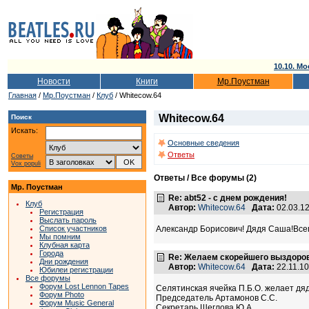
10.10. Мо
Новости
Книги
Мр.Поустман
Главная
/
Мр.Поустман
/
Клуб
/ Whitecow.64
Whitecow.64
Поиск
Искать:
Основные сведения
Ответы
Советы
Vox populi
Ответы / Все форумы (2)
Мр. Поустман
Re: abt52 - с днем рождения!
Клуб
Автор:
Whitecow.64
Дата:
02.03.1
Регистрация
Выслать пароль
Александр Борисович! Дядя Саша!Всего
Список участников
Мы помним
Клубная карта
Города
Re: Желаем скорейшего выздоро
Дни рождения
Автор:
Whitecow.64
Дата:
22.11.1
Юбилеи регистрации
Все форумы
Форум Lost Lennon Tapes
Селятинская ячейка П.Б.О. желает д
Форум Photo
Председатель Артамонов С.С.
Форум Music General
Секретарь Щеглова Ю.А.