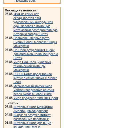
Показать всех
Последние новости:
08.08
«Вот из каких нот
складывается этот
удивительный аккорд»: как
один человек с помощью
математики разгадал главную
гитарную загадку Битлз
08.08
Появились первые фото
Сирши Ронан в образе Линды
Маккартни
07.08
На Эбби-роуд снимут сцену
для фильмов Сэма Мендеса о
Битлз
07.08
Умер Пол Свон, участник
технической команды
Маккартни
07.08
PHIX и Битлз представили
куртку в стиле эпохи «Rubber
Soul»
07.08
Музыкальный критик Билл
Уаймен представил рейтинг
песен Битлз в новой книге
07.08
Умер продюсер Уильям Орбит
... статьи:
07.08
Интервью Пола Маккартни
Амелии Димольденберг
04.08
Бьорк: “В воздухе витают
разительные перемены”
01.08
Интервью Пола для ЮТуб
канала The Rest is