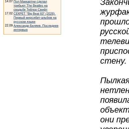
Законч
14.07
Пол Маккартни сделал
трибьют The Beatles на
журфак
свадьбе Тейлор Свифт
17.02
СЕКРЕТ "Big Beat 83" (2026).
Первый мерсибит-альбом на
прошло
русском языке
22.09
Александр Беляев. Последнее
русско
интервью
телеви
приспо
стену.
Пылкая
нетлен
появил
объект
они пр