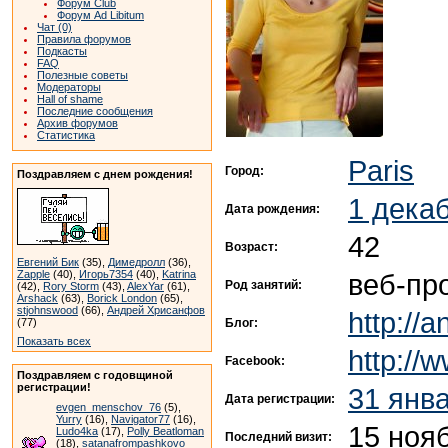
Форум Club
Форум Ad Libitum
Чат (0)
Правила форумов
Подкасты
FAQ
Полезные советы
Модераторы
Hall of shame
Последние сообщения
Архив форумов
Статистика
Paris
Город:
Поздравляем с днем рождения!
1 дека
Дата рождения:
42
Возраст:
Евгений Бик
(35),
Димедролл
(36),
веб-пр
Zapple
(40),
Игорь7354
(40),
Katrina
Род занятий:
(42),
Rory Storm
(43),
AlexYar
(61),
Arshack
(63),
Borick London
(65),
stjohnswood
(66),
Андрей Хрисанфов
http://
Блог:
(77)
Показать всех
http://
Facebook:
Поздравляем с годовщиной
регистрации!
31 янв
Дата регистрации:
evgen_menschov_76
(5),
Yurry
(16),
Navigator77
(16),
15 ноя
Ludo4ka
(17),
Polly Beatloman
Последний визит:
(18),
satanafrompashkovo