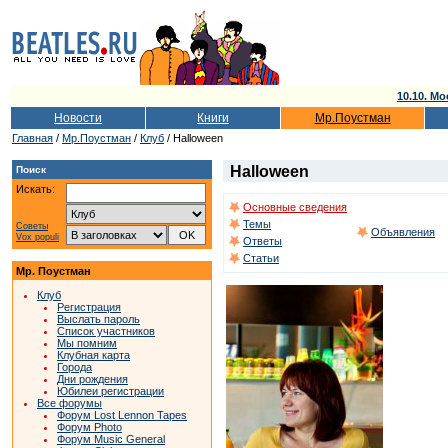
10.10. Мо
Новости
Книги
Мр.Поустман
Главная
/
Мр.Поустман
/
Клуб
/ Halloween
Halloween
Поиск
Искать:
Основные сведения
Темы
Советы
Объявления
Vox populi
Ответы
Статьи
Мр. Поустман
Клуб
Регистрация
Выслать пароль
Список участников
Мы помним
Клубная карта
Города
Дни рождения
Юбилеи регистрации
Все форумы
Форум Lost Lennon Tapes
Форум Photo
Форум Music General