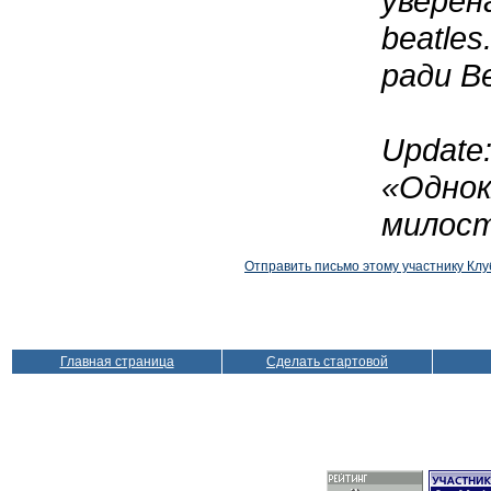
уверен
beatle
ради Be
Update
«Однок
милост
Отправить письмо этому участнику Клу
Главная страница
Сделать стартовой