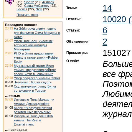
(19),
Sion22
(20),
Arshack
14
(20),
Саша McCartney
(22),
Темы:
Басист
(22),
Nich
(22)
Показать всех
10020
Ответы:
Последние новости:
6
23:13
На Эбби-роуд снимут сцену
Статьи:
для фильмов Сэма Мендеса о
Битлз
2
23:07
Умер Пол Свон, участник
Объявления:
технической команды
Маккартни
151027
Просмотры:
23:01
PHIX и Битлз представили
куртку в стиле эпохи «Rubber
О себе:
Больше
Soul»
22:54
Музыкальный критик Билл
Уаймен представил рейтинг
все фр
песен Битлз в новой книге
22:48
Умер продюсер Уильям Орбит
Поэтом
06.08
`Revolver`: 60 лет спустя
05.08
Скульптурную группу Битлз
установили в Томске
Любимо
... статьи:
07.08
Интервью Пола Маккартни
деятел
Амелии Димольденберг
04.08
Бьорк: “В воздухе витают
журнал
разительные перемены”
01.08
Интервью Пола для ЮТуб
канала The Rest is
Entertainment
... периодика: