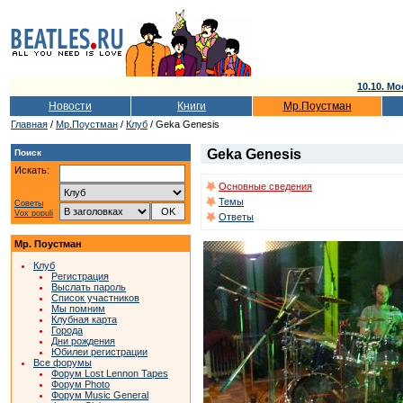
10.10. Мо
Новости
Книги
Мр.Поустман
Главная
/
Мр.Поустман
/
Клуб
/ Geka Genesis
Geka Genesis
Поиск
Искать:
Основные сведения
Темы
Советы
Vox populi
Ответы
Мр. Поустман
Клуб
Регистрация
Выслать пароль
Список участников
Мы помним
Клубная карта
Города
Дни рождения
Юбилеи регистрации
Все форумы
Форум Lost Lennon Tapes
Форум Photo
Форум Music General