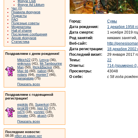
Форум Club
Форум Ad Libitum
Чат (0)
Правила форумов
Подкасты
FAQ
Город:
Сумы
Полезные советы
Дата рождения:
1 декабря 1958 г
Модераторы
Hall of shame
Дата смерти:
1 ноября 2019 го
Последние сообщения
Род занятий:
никаких занятий, 
Архив форумов
Статистика
Веб-сайт:
http://genesisoman
Дата регистрации:
18 декабря 2002 
Поздравляем с днем рождения!
Последний визит:
29 января 2017 г
Темы:
22
Mikich22
(27),
Lesya
(36),
gniknuss
(41),
Mr.Tambourine
Ответы:
714
(примерно 0,
Man
(50),
Rick&Backer
(50),
Просмотры:
43048
Max 66
(60),
nabon
(64),
nolans
(64),
monter7
(66),
О себе:
с 58 года рожде
ganapataja
(75)
Показать всех
Поздравляем с годовщиной
регистрации!
egoktis
(5),
Superkot
(15),
igrok99
(16),
Igor 63
(17),
od74
(18),
уоллес
(18),
Impaler
(20),
akash
(23)
Показать всех
Последние новости:
08.08
«Вот из каких нот