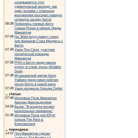
складывается этот
удивительный аккорд»: как
один человек с помощью
математики разгадал главную
гитарную загадку Битлз
08.08
Появились первые фото
Сирши Ронан в образе Линды
Маккартни
07.08
На Эбби-роуд снимут сцену
для фильмов Сэма Мендеса о
Битлз
07.08
Умер Пол Свон, участник
технической команды
Маккартни
07.08
PHIX и Битлз представили
куртку в стиле эпохи «Rubber
Soul»
07.08
Музыкальный критик Билл
Уаймен представил рейтинг
песен Битлз в новой книге
07.08
Умер продюсер Уильям Орбит
... статьи:
07.08
Интервью Пола Маккартни
Амелии Димольденберг
04.08
Бьорк: “В воздухе витают
разительные перемены”
01.08
Интервью Пола для ЮТуб
канала The Rest is
Entertainment
... периодика:
14.07
Пол Маккартни сделал
трибьют The Beatles на