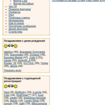
Отправить письмо этому участнику Клу
Форум Club
Форум Ad Libitum
Чат (0)
Правила форумов
Подкасты
FAQ
Полезные советы
Модераторы
Hall of shame
Последние сообщения
Архив форумов
Статистика
Поздравляем с днем рождения!
dalobov
(30),
Владимир Золотарёв
(32),
Nupogodist
(35),
Octopus
(43),
Бардина Мария
(47),
Jude V
(51),
vaclav
(51),
AndreW_A
(53),
Ruslan_SF
(53),
GUTSUL
(55),
Галіна
(55),
alemis
(56)
Показать всех
Поздравляем с годовщиной
регистрации!
Hare
(9),
Muftinsky
(10),
k-annja
(16),
Caer
(16),
RedFinger***
(17),
ksan
(18),
edulet
(18),
Корепина Наталия
(18),
Baster
(18),
Lovely Ringo
(18),
saysay
(19),
Salty
(19),
MissLennona