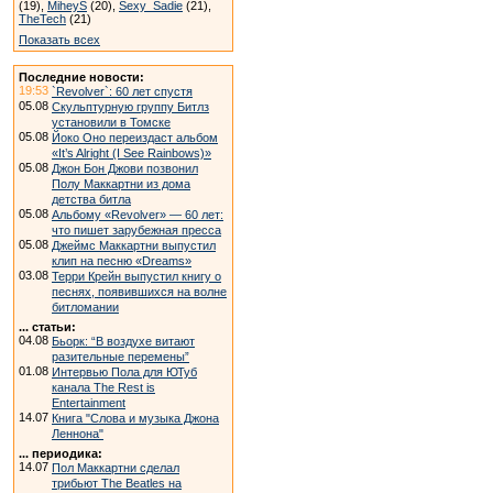
(19),
MiheyS
(20),
Sexy_Sadie
(21),
TheTech
(21)
Показать всех
Последние новости:
19:53
`Revolver`: 60 лет спустя
05.08
Скульптурную группу Битлз
установили в Томске
05.08
Йоко Оно переиздаст альбом
«It’s Alright (I See Rainbows)»
05.08
Джон Бон Джови позвонил
Полу Маккартни из дома
детства битла
05.08
Альбому «Revolver» — 60 лет:
что пишет зарубежная пресса
05.08
Джеймс Маккартни выпустил
клип на песню «Dreams»
03.08
Терри Крейн выпустил книгу о
песнях, появившихся на волне
битломании
... статьи:
04.08
Бьорк: “В воздухе витают
разительные перемены”
01.08
Интервью Пола для ЮТуб
канала The Rest is
Entertainment
14.07
Книга "Слова и музыка Джона
Леннона"
... периодика:
14.07
Пол Маккартни сделал
трибьют The Beatles на