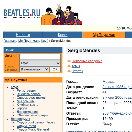
10.10. Мо
Новости
Книги
Мр.Поустман
Главная
/
Мр.Поустман
/
Клуб
/ SergioMendes
SergioMendes
Поиск
Искать:
Основные сведения
Темы
Советы
Vox populi
Ответы
Мр. Поустман
Город:
Москва
Дата рождения:
8 июля 1985 года
Клуб
Регистрация
Возраст:
41
Выслать пароль
Дата регистрации:
3 июня 2006 года
Список участников
Мы помним
Последний визит:
26 февраля 2025
Клубная карта
Темы:
1
Города
Дни рождения
Ответы:
263
(примерно 0,
Юбилеи регистрации
Просмотры:
16459
Все форумы
Форум Lost Lennon Tapes
О себе:
Пишу.
Форум Photo
Форум Music General