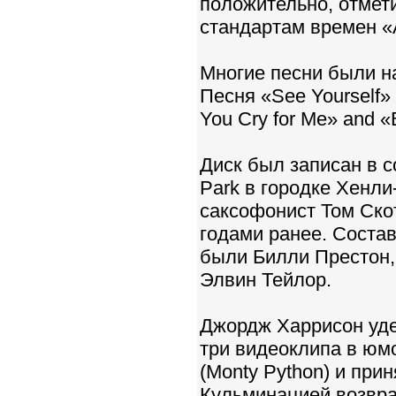
положительно, отмет
стандартам времен «A
Многие песни были н
Песня «See Yourself»
You Cry for Me» and «B
Диск был записан в с
Park в городке Хенл
саксофонист Том Ско
годами ранее. Соста
были Билли Престон, 
Элвин Тейлор.
Джордж Харрисон уде
три видеоклипа в юм
(Monty Python) и при
Кульминацией возвра