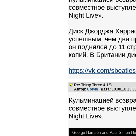
совместное выступле
Night Live».
Диск Джорджа Харрисо
успешным, чем два п
он поднялся до 11 ст
копий. В Британии ди
https://vk.com/sbeat
Re: Thirty Three & 1/3
Автор:
Corvin
Дата:
10.08.18 13:
Кульминацией возвра
совместное выступле
Night Live».
George Harrison and Paul Simon-H