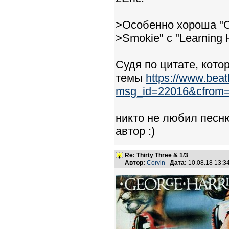
>Особенно хороша "Cr
>Smokie" c "Learning 
Судя по цитате, кото
темы
https://www.bea
msg_id=22016&cfrom
никто не любил песню
автор :)
Re: Thirty Three & 1/3
Автор:
Corvin
Дата:
10.08.18 13: