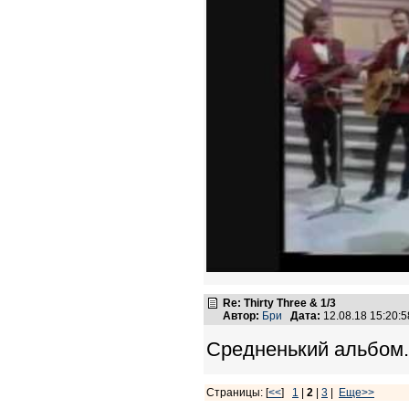
Re: Thirty Three & 1/3
Автор:
Бри
Дата:
12.08.18 15:20
Средненький альбом.
Страницы: [
<<
]
1
|
2
|
3
|
Еще>>