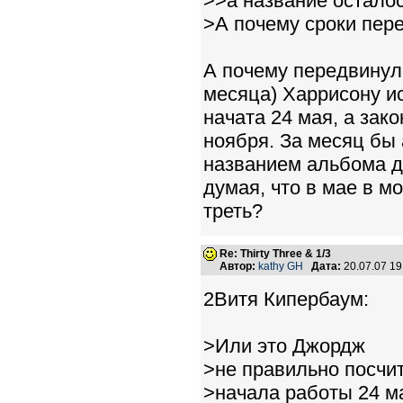
>>а название осталос
>А почему сроки пер
А почему передвинули
месяца) Харрисону и
начата 24 мая, а зак
ноября. За месяц бы 
названием альбома д
думая, что в мае в м
треть?
Re: Thirty Three & 1/3
Автор:
kathy GH
Дата:
20.07.07 1
2Витя Кипербаум:
>Или это Джордж
>не правильно посчит
>начала работы 24 ма