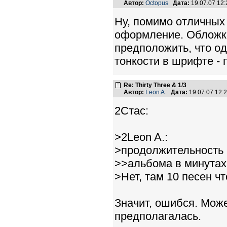
Автор:
Octopus
Дата:
19.07.07 12
Ну, помимо отличных 
оформление. Обложка
предположить, что од
тонкости в шрифте - п
Re: Thirty Three & 1/3
Автор:
Leon A.
Дата:
19.07.07 12
2Стас:
>2Leon A.:
>продолжительность
>>альбома в минутах
>Нет, там 10 песен чт
Значит, ошибся. Мож
предполагалась.