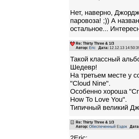
Нет, наверно, Джордж
паровоза! ;)) А назва
остальное... Интерес
Re: Thirty Three & 1/3
Автор:
Eric
Дата:
12.12.13 14:50:
Такой классный альбо
Шедевр!
На третьем месте у с
"Cloud Nine".
Особенно хороша "Crac
How To Love You".
Типичный великий Дж
Re: Thirty Three & 1/3
Автор:
Обеспеченный Ездок
Дата
2Eric: