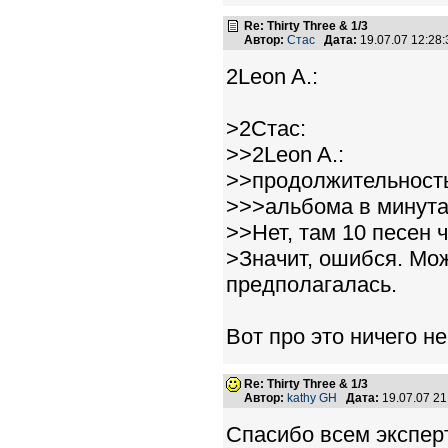
Re: Thirty Three & 1/3
Автор:
Стас
Дата:
19.07.07 12:2
2Leon A.:
>2Стас:
>>2Leon A.:
>>продолжительност
>>>альбома в минута
>>Нет, там 10 песен ч
>Значит, ошибся. Мо
предполагалась.
Вот про это ничего н
Re: Thirty Three & 1/3
Автор:
kathy GH
Дата:
19.07.07 2
Спасибо всем эксперт