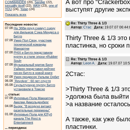
А вот про "Crackerbo
COMMANDER
(20),
Sandjar
(22),
sexuality itself
(22),
WKH
(23),
one of
выступят другие эксп
YOU
(24),
Yutan
(24)
Показать всех
Re: Thirty Three & 1/3
Последние новости:
Автор:
Стас
Дата:
19.07.07 06:4
07.08
На Эбби-роуд снимут сцену
для фильмов Сэма Мендеса о
Thirty Three & 1/3 э
Битлз
07.08
Умер Пол Свон, участник
пластинка, но сроки 
технической команды
Маккартни
07.08
PHIX и Битлз представили
куртку в стиле эпохи «Rubber
Re: Thirty Three & 1/3
Soul»
Автор:
Leon A.
Дата:
19.07.07 10
07.08
Музыкальный критик Билл
Уаймен представил рейтинг
2Стас:
песен Битлз в новой книге
07.08
Умер продюсер Уильям Орбит
06.08
`Revolver`: 60 лет спустя
05.08
Скульптурную группу Битлз
>Thirty Three & 1/3 э
установили в Томске
... статьи:
>должна была выйти 
07.08
Интервью Пола Маккартни
Амелии Димольденберг
>а название осталось
04.08
Бьорк: “В воздухе витают
разительные перемены”
01.08
Интервью Пола для ЮТуб
А также, как уже был
канала The Rest is
Entertainment
пластинки.
... периодика: