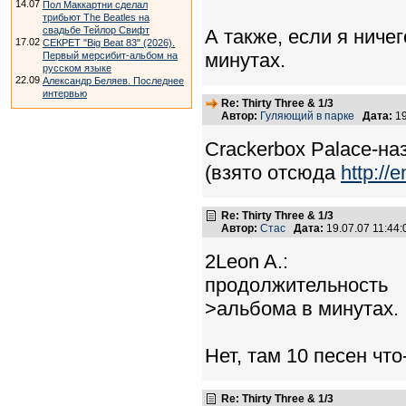
14.07
Пол Маккартни сделал
трибьют The Beatles на
свадьбе Тейлор Свифт
А также, если я ниче
17.02
СЕКРЕТ "Big Beat 83" (2026).
минутах.
Первый мерсибит-альбом на
русском языке
22.09
Александр Беляев. Последнее
интервью
Re: Thirty Three & 1/3
Автор:
Гуляющий в парке
Дата:
19
Crackerbox Palace-на
(взято отсюда
http://
Re: Thirty Three & 1/3
Автор:
Стас
Дата:
19.07.07 11:44
2Leon A.:
продолжительность
>альбома в минутах.
Нет, там 10 песен что
Re: Thirty Three & 1/3