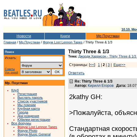
10.10. Мо
Новости
Книги
Мр.Поустман
Главная
/
Мр.Поустман
/
Форум Lost Lennon Tapes
/ Thirty Three & 1/3
Thirty Three & 1/3
Поиск
Тема:
Джордж Харрисон - Thirty Three & 1/3
Искать:
Страницы: [
<<
]
1
|
2
|
3
|
Еще>>
Советы
Vox populi
Ответить
Re: Thirty Three & 1/3
Мр. Поустман
Автор:
Кирилл Егоров
Дата:
18.07
Клуб
Регистрация
2kathy GH:
Выслать пароль
Список участников
Мы помним
Клубная карта
>Пожалуйста, объясни
Города
Дни рождения
Юбилеи регистрации
Все форумы
Стандартная скорост
Форум Lost Lennon Tapes
Форум Photo
Форум Music General
(в оборотах в минуту)