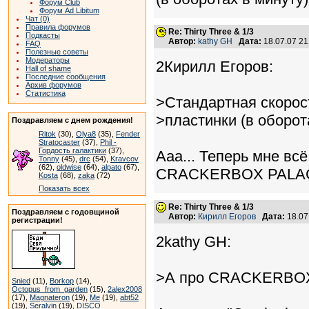
Форум Club
Форум Ad Libitum
Чат (0)
Правила форумов
Re: Thirty Three & 1/3
Подкасты
Автор:
kathy GH
Дата:
18.07.07 2
FAQ
Полезные советы
Модераторы
2Кирилл Егоров:
Hall of shame
Последние сообщения
Архив форумов
Статистика
>Стандартная скоро
>пластинки (в оборот
Поздравляем с днем рождения!
Ritok
(30),
Olya8
(35),
Fender
Stratocaster
(37),
Phil -
Гордость галактики
(37),
Ааа... Теперь мне всё
Tonny
(45),
drc
(54),
Kravcov
(62),
oldwise
(64),
alpato
(67),
CRACKERBOX PALA
Kosta
(68),
zaka
(72)
Показать всех
Re: Thirty Three & 1/3
Поздравляем с годовщиной
Автор:
Кирилл Егоров
Дата:
18.07
регистрации!
2kathy GH:
>А про CRACKERBO
Snied
(11),
Borkop
(14),
Octopus_from_garden
(15),
2alex2008
(17),
Magnateron
(19),
Me
(19),
abt52
(19),
Seralvin
(19),
DISCO