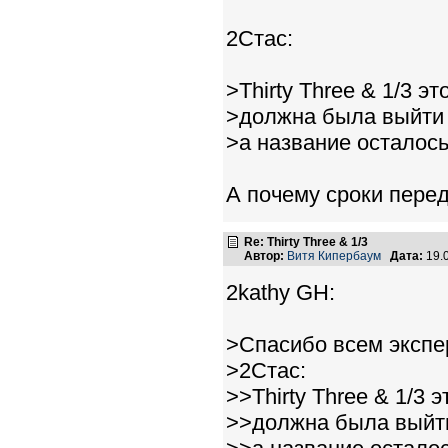
2Стас:
>Thirty Three & 1/3 э
>должна была выйти 
>а название осталось
А почему сроки пере
Re: Thirty Three & 1/3
Автор:
Витя Кипербаум
Дата:
19.
2kathy GH:
>Спасибо всем экспер
>2Стас:
>>Thirty Three & 1/3 
>>должна была выйти