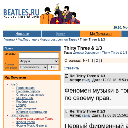
10.10. Мо
Новости
Книги
Мр.Поустман
Главная
/
Мр.Поустман
/
Форум Lost Lennon Tapes
/ Thirty Three & 1/3
Thirty Three & 1/3
Поиск
Тема:
Джордж Харрисон - Thirty Three & 1/3
Искать:
Страницы: [
<<
]
1
|
2
|
3
Советы
Vox populi
Ответить
Re: Thirty Three & 1/3
Мр. Поустман
Автор:
саид
Дата:
12.08.18 15:53
Клуб
Регистрация
Феномен музыки в том
Выслать пароль
Список участников
по своему прав.
Мы помним
Клубная карта
Города
Дни рождения
Re: Thirty Three & 1/3
Юбилеи регистрации
Все форумы
Автор:
саид
Дата:
12.08.18 15:56
Форум Lost Lennon Tapes
Форум Photo
Первый фирменный ал
Форум Music General