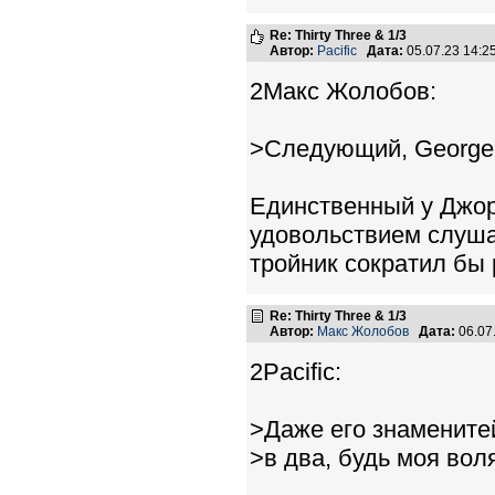
Re: Thirty Three & 1/3
Автор:
Pacific
Дата:
05.07.23 14:
2Макс Жолобов:
>Следующий, George H
Единственный у Джорд
удовольствием слуша
тройник сократил бы 
Re: Thirty Three & 1/3
Автор:
Макс Жолобов
Дата:
06.07
2Pacific:
>Даже его знамените
>в два, будь моя вол