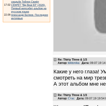
свадьбе Тейлор Свифт
17.02
СЕКРЕТ "Big Beat 83" (2026).
Первый мерсибит-альбом на
русском языке
22.09
Александр Беляев. Последнее
интервью
Re: Thirty Three & 1/3
Автор:
tektonika
Дата:
09.07.19 1
Какие у него глаза! 
смотреть на мир тре
А этот альбом мне не
Re: Thirty Three & 1/3
Автор:
Стас
Дата:
09.07.19 19:5