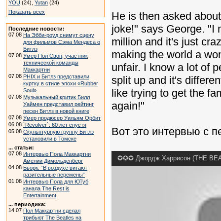
YOU
(24),
Yutan
(24)
Показать всех
He is then asked about 
joke!" says George. "I 
Последние новости:
07.08
На Эбби-роуд снимут сцену
million and it's just cra
для фильмов Сэма Мендеса о
Битлз
making the world a wond
07.08
Умер Пол Свон, участник
технической команды
unfair. I know a lot of 
Маккартни
07.08
PHIX и Битлз представили
split up and it's differe
куртку в стиле эпохи «Rubber
like trying to get the f
Soul»
07.08
Музыкальный критик Билл
again!"
Уаймен представил рейтинг
песен Битлз в новой книге
07.08
Умер продюсер Уильям Орбит
06.08
`Revolver`: 60 лет спустя
Вот это интервью с п
05.08
Скульптурную группу Битлз
установили в Томске
... статьи:
07.08
Интервью Пола Маккартни
✪✪✪ Джордж Харрисон (THE BEATL
Амелии Димольденберг
04.08
Бьорк: “В воздухе витают
разительные перемены”
01.08
Интервью Пола для ЮТуб
канала The Rest is
Entertainment
... периодика:
14.07
Пол Маккартни сделал
трибьют The Beatles на