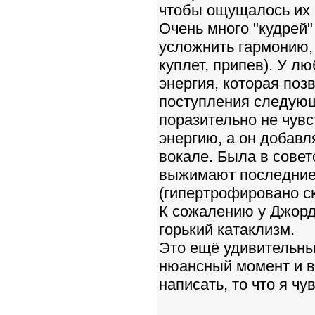
чтобы ощущалось их 
Очень много "кудрей"
усложнить гармонию,
куплет, припев). У л
энергия, которая п
поступления следующ
поразительно не чувс
энергию, а он добав
вокале. Была в сове
выжимают последние 
(гипертрофировано ск
К сожалению у Джорд
горький катаклизм.
Это ещё удивительны
нюансный момент и вр
написать, то что я чу