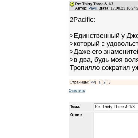
Re: Thirty Three & 1/3
Автор:
Pavil
Дата:
17.08.23 10:24
2Pacific:
>Единственный у Джо
>который с удовольс
>Даже его знамените
>в два, будь моя вол
Тропилло сократил уж
Страницы: [
<<
]
1
|
2
|
3
Ответить
Тема:
Ответ: