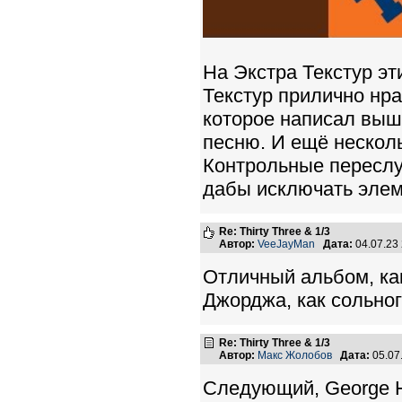
На Экстра Текстур э
Текстур прилично нрав
которое написал выш
песню. И ещё несколь
Контрольные переслу
дабы исключать элем
Re: Thirty Three & 1/3
Автор:
VeeJayMan
Дата:
04.07.23
Отличный альбом, как
Джорджа, как сольног
Re: Thirty Three & 1/3
Автор:
Макс Жолобов
Дата:
05.07
Следующий, George Ha