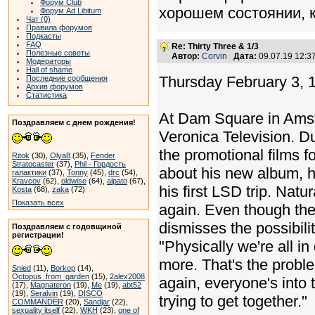
Форум Club
хорошем состоянии, 
Форум Ad Libitum
Чат (0)
Правила форумов
Подкасты
FAQ
Re: Thirty Three & 1/3
Полезные советы
Автор:
Corvin
Дата:
09.07.19 12:
Модераторы
Hall of shame
Thursday February 3, 
Последние сообщения
Архив форумов
Статистика
At Dam Square in Amste
Поздравляем с днем рождения!
Veronica Television. Du
the promotional films f
Ritok
(30),
Olya8
(35),
Fender
Stratocaster
(37),
Phil - Гордость
about his new album, hi
галактики
(37),
Tonny
(45),
drc
(54),
Kravcov
(62),
oldwise
(64),
alpato
(67),
his first LSD trip. Nat
Kosta
(68),
zaka
(72)
Показать всех
again. Even though the
dismisses the possibili
Поздравляем с годовщиной
регистрации!
"Physically we're all i
more. That's the probl
Snied
(11),
Borkop
(14),
Octopus_from_garden
(15),
2alex2008
again, everyone's into t
(17),
Magnateron
(19),
Me
(19),
abt52
(19),
Seralvin
(19),
DISCO
trying to get together."
COMMANDER
(20),
Sandjar
(22),
sexuality itself
(22),
WKH
(23),
one of