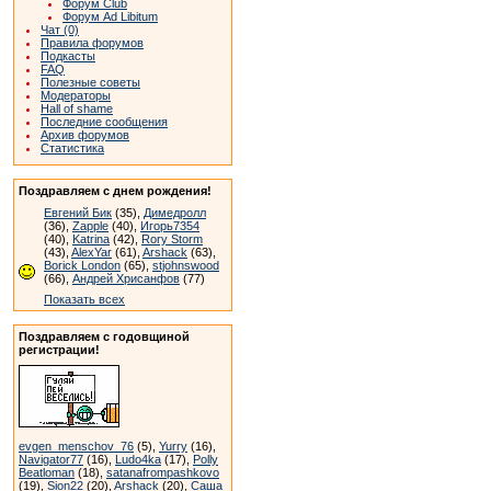
Форум Club
Форум Ad Libitum
Чат (0)
Правила форумов
Подкасты
FAQ
Полезные советы
Модераторы
Hall of shame
Последние сообщения
Архив форумов
Статистика
Поздравляем с днем рождения!
Евгений Бик
(35),
Димедролл
(36),
Zapple
(40),
Игорь7354
(40),
Katrina
(42),
Rory Storm
(43),
AlexYar
(61),
Arshack
(63),
Borick London
(65),
stjohnswood
(66),
Андрей Хрисанфов
(77)
Показать всех
Поздравляем с годовщиной
регистрации!
evgen_menschov_76
(5),
Yurry
(16),
Navigator77
(16),
Ludo4ka
(17),
Polly
Beatloman
(18),
satanafrompashkovo
(19),
Sion22
(20),
Arshack
(20),
Саша