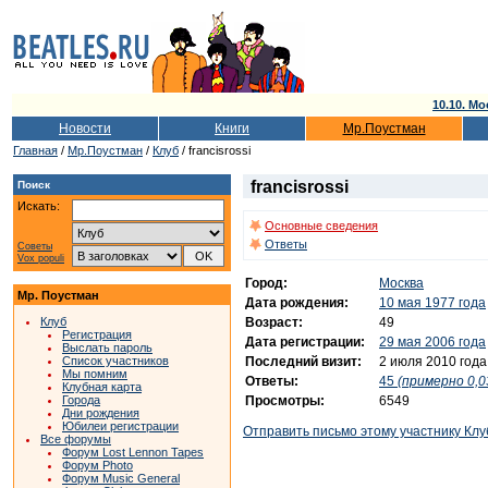
10.10. Мо
Новости
Книги
Мр.Поустман
Главная
/
Мр.Поустман
/
Клуб
/ francisrossi
francisrossi
Поиск
Искать:
Основные сведения
Ответы
Советы
Vox populi
Город:
Москва
Мр. Поустман
Дата рождения:
10 мая 1977 года
Возраст:
49
Клуб
Регистрация
Дата регистрации:
29 мая 2006 года
Выслать пароль
Последний визит:
2 июля 2010 года
Список участников
Мы помним
Ответы:
45
(примерно 0,0
Клубная карта
Просмотры:
6549
Города
Дни рождения
Юбилеи регистрации
Отправить письмо этому участнику Клу
Все форумы
Форум Lost Lennon Tapes
Форум Photo
Форум Music General