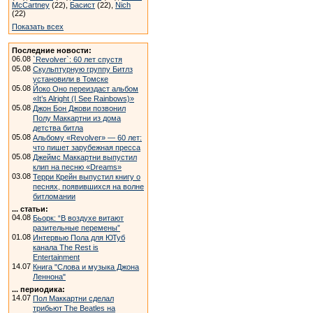
McCartney
(22),
Басист
(22),
Nich
(22)
Показать всех
Последние новости:
06.08
`Revolver`: 60 лет спустя
05.08
Скульптурную группу Битлз
установили в Томске
05.08
Йоко Оно переиздаст альбом
«It’s Alright (I See Rainbows)»
05.08
Джон Бон Джови позвонил
Полу Маккартни из дома
детства битла
05.08
Альбому «Revolver» — 60 лет:
что пишет зарубежная пресса
05.08
Джеймс Маккартни выпустил
клип на песню «Dreams»
03.08
Терри Крейн выпустил книгу о
песнях, появившихся на волне
битломании
... статьи:
04.08
Бьорк: “В воздухе витают
разительные перемены”
01.08
Интервью Пола для ЮТуб
канала The Rest is
Entertainment
14.07
Книга "Слова и музыка Джона
Леннона"
... периодика:
14.07
Пол Маккартни сделал
трибьют The Beatles на