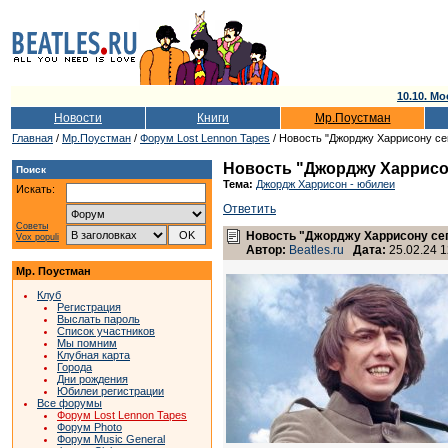
10.10. Мо
Новости
Книги
Мр.Поустман
Главная
/
Мр.Поустман
/
Форум Lost Lennon Tapes
/ Новость "Джорджу Харрисону се
Новость "Джорджу Харрисон
Поиск
Тема:
Джордж Харрисон - юбилеи
Искать:
Ответить
Советы
Новость "Джорджу Харрисону сег
Vox populi
Автор:
Beatles.ru
Дата:
25.02.24 1
Мр. Поустман
Клуб
Регистрация
Выслать пароль
Список участников
Мы помним
Клубная карта
Города
Дни рождения
Юбилеи регистрации
Все форумы
Форум Lost Lennon Tapes
Форум Photo
Форум Music General