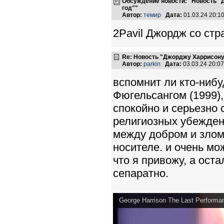
Обсуждение новости: "Новость "
год""
Автор:
темир
Дата:
01.03.24 20:
2Pavil Джордж со стр
Re: Новость "Джорджу Харрисону
Автор:
parkin
Дата:
03.03.24 20:0
вспомнит ли кто-нибу
Фюгельсангом (1999)
спокойно и серьезно 
религиозных убежден
между добром и злом".
носителе. и очень мо
что я привожу, а ост
сепаратно.
George Harrison The Last Performa