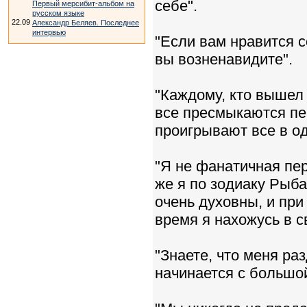
себе".
Первый мерсибит-альбом на
русском языке
22.09
Александр Беляев. Последнее
интервью
"Если вам нравится с
вы возненавидите".
"Каждому, кто вышел 
все пресмыкаются пер
проигрывают все в од
"Я не фанатичная пер
же я по зодиаку Рыба
очень духовны, и при
время я нахожусь в 
"Знаете, что меня ра
начинается с большой