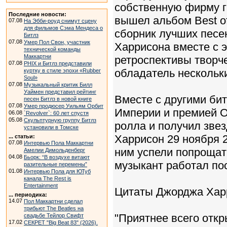
собственную фирму г
Последние новости:
вышел альбом Best o
07.08
На Эбби-роуд снимут сцену
для фильмов Сэма Мендеса о
сборник лучших песе
Битлз
07.08
Умер Пол Свон, участник
Харрисона вместе с 
технической команды
Маккартни
ретроспективы творче
07.08
PHIX и Битлз представили
обладатель нескольк
куртку в стиле эпохи «Rubber
Soul»
07.08
Музыкальный критик Билл
Уаймен представил рейтинг
Вместе с другими би
песен Битлз в новой книге
07.08
Умер продюсер Уильям Орбит
Империи и премией О
06.08
`Revolver`: 60 лет спустя
05.08
Скульптурную группу Битлз
ролла и получил зве
установили в Томске
Харрисон 29 ноября 2
... статьи:
07.08
Интервью Пола Маккартни
ним успели попрощат
Амелии Димольденберг
04.08
Бьорк: “В воздухе витают
музыкант работал по
разительные перемены”
01.08
Интервью Пола для ЮТуб
канала The Rest is
Entertainment
Цитаты Джорджа Хар
... периодика:
14.07
Пол Маккартни сделал
трибьют The Beatles на
"Приятнее всего откр
свадьбе Тейлор Свифт
17.02
СЕКРЕТ "Big Beat 83" (2026).