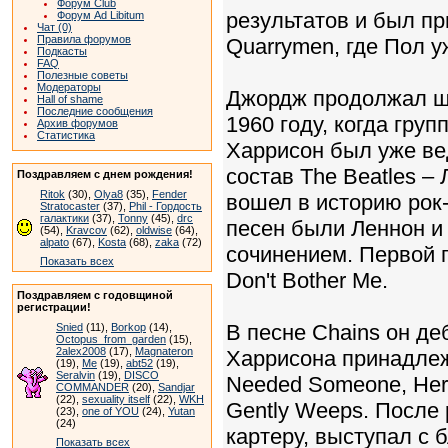
Форум Club
результатов и был п
Форум Ad Libitum
Чат (0)
Правила форумов
Quarrymen, где Пол у
Подкасты
FAQ
Полезные советы
Модераторы
Джордж продолжал шл
Hall of shame
Последние сообщения
1960 году, когда груп
Архив форумов
Статистика
Харрисон был уже ве
состав The Beatles –
Поздравляем с днем рождения!
Ritok
(30),
Olya8
(35),
Fender
вошел в историю рок
Stratocaster
(37),
Phil - Гордость
галактики
(37),
Tonny
(45),
drc
песен были Леннон и
(54),
Kravcov
(62),
oldwise
(64),
alpato
(67),
Kosta
(68),
zaka
(72)
сочинением. Первой 
Показать всех
Don't Bother Me.
Поздравляем с годовщиной
регистрации!
В песне Chains он де
Snied
(11),
Borkop
(14),
Octopus_from_garden
(15),
2alex2008
(17),
Magnateron
Харрисона принадлежат
(19),
Me
(19),
abt52
(19),
Seralvin
(19),
DISCO
Needed Someone, Here
COMMANDER
(20),
Sandjar
(22),
sexuality itself
(22),
WKH
Gently Weeps. После
(23),
one of YOU
(24),
Yutan
(24)
картеру, выступал с
Показать всех