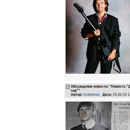
Обсуждение новости: "Новость "
год""
Автор:
rocketman
Дата:
25.02.24 