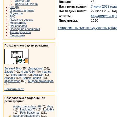
Форум Club
Возраст:
48
Форум Ad Libitum
Дата регистрации:
7 июля 2023 года
Чат (0)
Правила форумов
Последний визит:
29 июля 2026 год
Подкасты
Ответы:
44
(примерно 0,0
FAQ
Полезные советы
Просмотры:
1520
Модераторы
Hall of shame
Отправить письмо этому участнику Клу
Последние сообщения
Архив форумов
Статистика
Поздравляем с днем рождения!
Евгений Бик
(35),
Димедролл
(36),
Zapple
(40),
Игорь7354
(40),
Katrina
(42),
Rory Storm
(43),
AlexYar
(61),
Arshack
(63),
Borick London
(65),
stjohnswood
(66),
Андрей Хрисанфов
(77)
Показать всех
Поздравляем с годовщиной
регистрации!
evgen_menschov_76
(5),
Yurry
(16),
Navigator77
(16),
Ludo4ka
(17),
Polly Beatloman
(18),
satanafrompashkovo
(19),