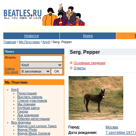
Новости
Книги
Главная
/
Мр.Поустман
/
Клуб
/ Serg. Pepper
Serg. Pepper
Поиск
Искать:
Основные сведения
Ответы
Советы
Vox populi
Мр. Поустман
Клуб
Регистрация
Выслать пароль
Список участников
Мы помним
Клубная карта
Города
Дни рождения
Юбилеи регистрации
Все форумы
Форум Lost Lennon Tapes
Город:
Москва
Форум Photo
Дата рождения:
7 сентября 1977 
Форум Music General