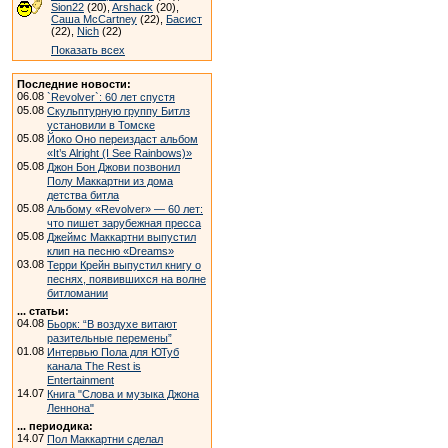
Sion22
(20),
Arshack
(20),
Саша McCartney
(22),
Басист
(22),
Nich
(22)
Показать всех
Последние новости:
06.08
`Revolver`: 60 лет спустя
05.08
Скульптурную группу Битлз
установили в Томске
05.08
Йоко Оно переиздаст альбом
«It’s Alright (I See Rainbows)»
05.08
Джон Бон Джови позвонил
Полу Маккартни из дома
детства битла
05.08
Альбому «Revolver» — 60 лет:
что пишет зарубежная пресса
05.08
Джеймс Маккартни выпустил
клип на песню «Dreams»
03.08
Терри Крейн выпустил книгу о
песнях, появившихся на волне
битломании
... статьи:
04.08
Бьорк: “В воздухе витают
разительные перемены”
01.08
Интервью Пола для ЮТуб
канала The Rest is
Entertainment
14.07
Книга "Слова и музыка Джона
Леннона"
... периодика:
14.07
Пол Маккартни сделал