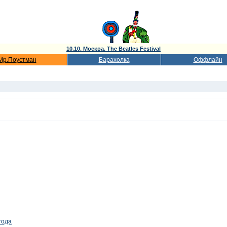
10.10. Москва. The Beatles Festival
Мр.Поустман
Барахолка
Оффлайн
года