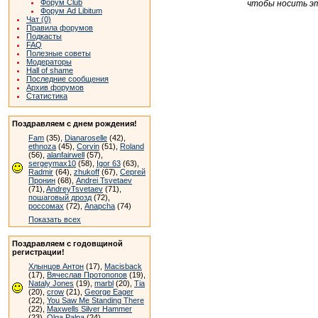
Форум Club
чтобы носить эт
Форум Ad Libitum
Чат (0)
Правила форумов
Подкасты
FAQ
Полезные советы
Модераторы
Hall of shame
Последние сообщения
Архив форумов
Статистика
Поздравляем с днем рождения!
Fam
(35),
Dianaroselle
(42),
ethnoza
(45),
Corvin
(51),
Roland
(56),
alanfairwell
(57),
sergeymax10
(58),
Igor 63
(63),
Radmir
(64),
zhukoff
(67),
Сергей
Пронин
(68),
Andrei Tsvetaev
(71),
AndreyTsvetaev
(71),
пошаговый дрозд
(72),
россомах
(72),
Anapcha
(74)
Показать всех
Поздравляем с годовщиной
регистрации!
Хлынцов Антон
(17),
Macisback
(17),
Вячеслав Протопопов
(19),
Nataly Jones
(19),
marbl
(20),
Tia
(20),
crow
(21),
George Eager
(22),
You Saw Me Standing There
(22),
Maxwells Silver Hammer
(23),
Olga Palna
(24)