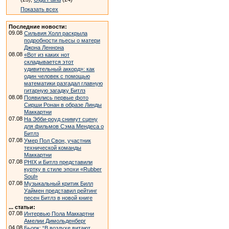
Показать всех
Последние новости:
09.08
Сильвия Холл раскрыла
подробности пьесы о матери
Джона Леннона
08.08
«Вот из каких нот
складывается этот
удивительный аккорд»: как
один человек с помощью
математики разгадал главную
гитарную загадку Битлз
08.08
Появились первые фото
Сирши Ронан в образе Линды
Маккартни
07.08
На Эбби-роуд снимут сцену
для фильмов Сэма Мендеса о
Битлз
07.08
Умер Пол Свон, участник
технической команды
Маккартни
07.08
PHIX и Битлз представили
куртку в стиле эпохи «Rubber
Soul»
07.08
Музыкальный критик Билл
Уаймен представил рейтинг
песен Битлз в новой книге
... статьи:
07.08
Интервью Пола Маккартни
Амелии Димольденберг
04.08
Бьорк: “В воздухе витают