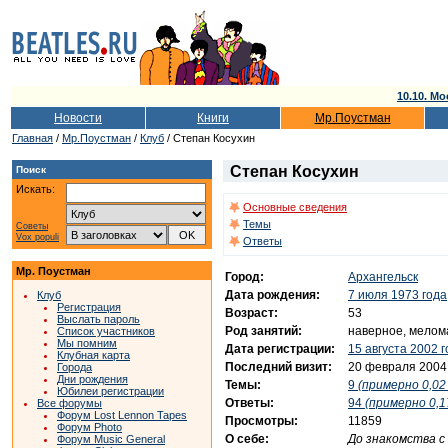
10.10. Мо
Новости
Книги
Мр.Поустман
Главная
/
Мр.Поустман
/
Клуб
/ Степан Косухин
Степан Косухин
Поиск
Искать:
Основные сведения
Темы
Советы
Vox populi
Ответы
Мр. Поустман
Город:
Архангельск
Дата рождения:
7 июля 1973 года
Клуб
Регистрация
Возраст:
53
Выслать пароль
Род занятий:
наверное, мелом
Список участников
Мы помним
Дата регистрации:
15 августа 2002 
Клубная карта
Последний визит:
20 февраля 2004
Города
Дни рождения
Темы:
9
(примерно 0,02 
Юбилеи регистрации
Ответы:
94
(примерно 0,1
Все форумы
Форум Lost Lennon Tapes
Просмотры:
11859
Форум Photo
О себе:
До знакомства с
Форум Music General