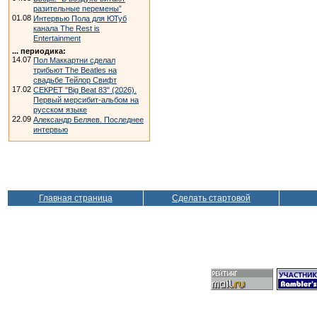
разительные перемены”
01.08
Интервью Пола для ЮТуб
канала The Rest is
Entertainment
... периодика:
14.07
Пол Маккартни сделал
трибьют The Beatles на
свадьбе Тейлор Свифт
17.02
СЕКРЕТ "Big Beat 83" (2026).
Первый мерсибит-альбом на
русском языке
22.09
Александр Беляев. Последнее
интервью
Главная страница
Сделать стартовой