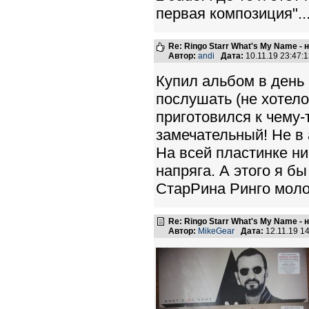
первая композиция"..
Re: Ringo Starr What's My Name -
Автор:
andi
Дата:
10.11.19 23:47
Купил альбом в день 
послушать (не хотело
приготовился к чему-
замечательный! Не в 
На всей пластинке ни
напряга. А этого я бы
СтарРина Ринго моло
Re: Ringo Starr What's My Name -
Автор:
MikeGear
Дата:
12.11.19 1