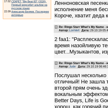
17.02
СЕКРЕТ "Big Beat 83" (2026).
Ленноновская песенк
Первый мерсибит-альбом на
исполнение меня бес
русском языке
22.09
Александр Беляев. Последнее
Короче, хватит деда 
интервью
Re: Ringo Starr What's My Name -
Автор:
LonVert
Дата:
29.10.19 05
2 faa1: "Расплескала
время назойливую те
цвет...Музыкантов, из
Re: Ringo Starr What's My Name -
Автор:
Jude
Дата:
29.10.19 06:46
Послушал несколько 
отличный! Не зашла т
второй прям очень зд
вокальным эффектом.
Better Days, Life is 
хорош, как горячий пи