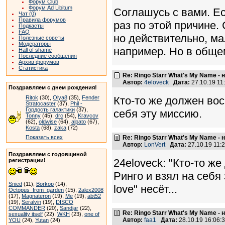
Форум Club
Форум Ad Libitum
Соглашусь с вами. Е
Чат (0)
Правила форумов
раз по этой причине.
Подкасты
FAQ
но действительно, ма
Полезные советы
Модераторы
например. Но в общем
Hall of shame
Последние сообщения
Архив форумов
Статистика
Re: Ringo Starr What's My Name -
Автор:
4eloveck
Дата:
27.10.19 1
Поздравляем с днем рождения!
Ritok
(30),
Olya8
(35),
Fender
Кто-то же должен вос
Stratocaster
(37),
Phil -
Гордость галактики
(37),
себя эту миссию.
Tonny
(45),
drc
(54),
Kravcov
(62),
oldwise
(64),
alpato
(67),
Kosta
(68),
zaka
(72)
Показать всех
Re: Ringo Starr What's My Name -
Автор:
LonVert
Дата:
27.10.19 11
Поздравляем с годовщиной
24eloveck: "Кто-то ж
регистрации!
Ринго и взял на себя 
Snied
(11),
Borkop
(14),
love" несёт...
Octopus_from_garden
(15),
2alex2008
(17),
Magnateron
(19),
Me
(19),
abt52
(19),
Seralvin
(19),
DISCO
COMMANDER
(20),
Sandjar
(22),
Re: Ringo Starr What's My Name -
sexuality itself
(22),
WKH
(23),
one of
Автор:
faa1
Дата:
28.10.19 16:06
YOU
(24),
Yutan
(24)