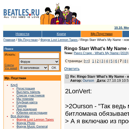
10.10. Мо
Новости
Книги
Мр.Поустман
Главная
/
Мр.Поустман
/
Форум Lost Lennon Tapes
/ Ringo Starr What's My Name - н
Ringo Starr What's My Name
Поиск
Тема:
Ринго Старр - What's My Name (2019)
Искать:
Страницы: [
<<
]
1
|
2
|
3
|
4
|
5
|
6
|
7
|
8
Советы
Vox populi
Ответить
Re: Ringo Starr What's My Name -
Мр. Поустман
Автор:
Ourson
Дата:
27.10.19 10:
Клуб
Регистрация
2LonVert:
Выслать пароль
Список участников
Мы помним
Клубная карта
>2Ourson - "Так ведь
Города
Дни рождения
битломана обязывает"
Юбилеи регистрации
Все форумы
> А я включаю из про
Форум Lost Lennon Tapes
Форум Photo
Форум Music General