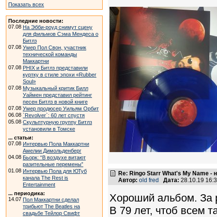
Показать всех
Последние новости:
07.08
На Эбби-роуд снимут сцену
для фильмов Сэма Мендеса о
Битлз
07.08
Умер Пол Свон, участник
технической команды
Маккартни
07.08
PHIX и Битлз представили
куртку в стиле эпохи «Rubber
Soul»
07.08
Музыкальный критик Билл
Уаймен представил рейтинг
песен Битлз в новой книге
07.08
Умер продюсер Уильям Орбит
06.08
`Revolver`: 60 лет спустя
05.08
Скульптурную группу Битлз
установили в Томске
... статьи:
07.08
Интервью Пола Маккартни
Амелии Димольденберг
04.08
Бьорк: “В воздухе витают
разительные перемены”
01.08
Интервью Пола для ЮТуб
Re: Ringo Starr What's My Name -
канала The Rest is
Автор:
old fred
Дата:
28.10.19 16
Entertainment
... периодика:
Хороший альбом. За 
14.07
Пол Маккартни сделал
трибьют The Beatles на
В 79 лет, чтоб всем т
свадьбе Тейлор Свифт