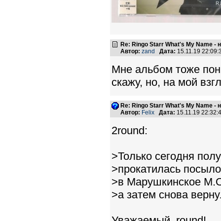
Re: Ringo Starr What's My Name -
Автор:
zand
Дата:
15.11.19 22:09
Мне альбом тоже понр
скажу, но, на мой взг
Re: Ringo Starr What's My Name -
Автор:
Felix
Дата:
15.11.19 22:32
2round:
>Только сегодня полу
>прокатилась посыло
>в Марушкинское М.О.
>а затем снова верн
Уважаемый, round!