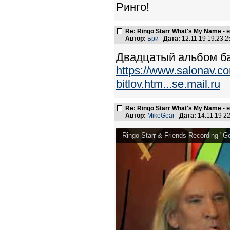
Ринго!
Re: Ringo Starr What's My Name -
Автор:
Бри
Дата:
12.11.19 19:23
Двадцатый альбом б
https://www.salonav.c
bitlov.htm...se.mail.ru
Re: Ringo Starr What's My Name -
Автор:
MikeGear
Дата:
14.11.19 2
Ringo Starr & Friends Recording "