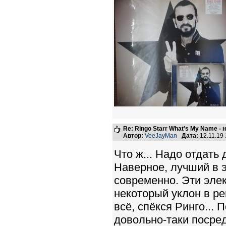
Re: Ringo Starr What's My Name -
Автор:
VeeJayMan
Дата:
12.11.19
Что ж... Надо отдать
Наверное, лучший в э
современно. Эти элек
некоторый уклон в ре
всё, спёкся Ринго... 
довольно-таки посре