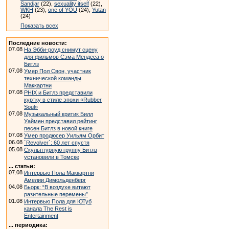
Sandjar
(22),
sexuality itself
(22),
WKH
(23),
one of YOU
(24),
Yutan
(24)
Показать всех
Последние новости:
07.08
На Эбби-роуд снимут сцену
для фильмов Сэма Мендеса о
Битлз
07.08
Умер Пол Свон, участник
технической команды
Маккартни
07.08
PHIX и Битлз представили
куртку в стиле эпохи «Rubber
Soul»
07.08
Музыкальный критик Билл
Уаймен представил рейтинг
песен Битлз в новой книге
07.08
Умер продюсер Уильям Орбит
06.08
`Revolver`: 60 лет спустя
05.08
Скульптурную группу Битлз
установили в Томске
... статьи:
07.08
Интервью Пола Маккартни
Амелии Димольденберг
04.08
Бьорк: “В воздухе витают
разительные перемены”
01.08
Интервью Пола для ЮТуб
канала The Rest is
Entertainment
... периодика: