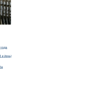
 года
1 в день)
ба