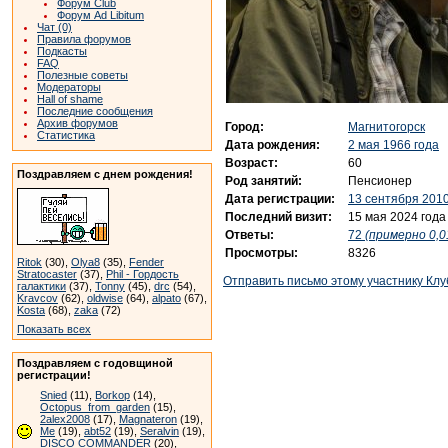
Форум Club
Форум Ad Libitum
Чат (0)
Правила форумов
Подкасты
FAQ
Полезные советы
Модераторы
Hall of shame
Последние сообщения
Архив форумов
Город:
Магнитогорск
Статистика
Дата рождения:
2 мая 1966 года
Возраст:
60
Поздравляем с днем рождения!
Род занятий:
Пенсионер
Дата регистрации:
13 сентября 2010
Последний визит:
15 мая 2024 года
Ответы:
72
(примерно 0,0
Просмотры:
8326
Ritok
(30),
Olya8
(35),
Fender
Stratocaster
(37),
Phil - Гордость
Отправить письмо этому участнику Клу
галактики
(37),
Tonny
(45),
drc
(54),
Kravcov
(62),
oldwise
(64),
alpato
(67),
Kosta
(68),
zaka
(72)
Показать всех
Поздравляем с годовщиной
регистрации!
Snied
(11),
Borkop
(14),
Octopus_from_garden
(15),
2alex2008
(17),
Magnateron
(19),
Me
(19),
abt52
(19),
Seralvin
(19),
DISCO COMMANDER
(20),