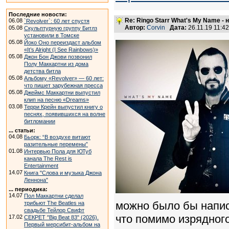
Последние новости:
Re: Ringo Starr What's My Name -
06.08
`Revolver`: 60 лет спустя
Автор:
Corvin
Дата:
26.11.19 11:
05.08
Скульптурную группу Битлз
установили в Томске
05.08
Йоко Оно переиздаст альбом
«It’s Alright (I See Rainbows)»
05.08
Джон Бон Джови позвонил
Полу Маккартни из дома
детства битла
05.08
Альбому «Revolver» — 60 лет:
что пишет зарубежная пресса
05.08
Джеймс Маккартни выпустил
клип на песню «Dreams»
03.08
Терри Крейн выпустил книгу о
песнях, появившихся на волне
битломании
... статьи:
04.08
Бьорк: “В воздухе витают
разительные перемены”
01.08
Интервью Пола для ЮТуб
канала The Rest is
Entertainment
14.07
Книга "Слова и музыка Джона
Леннона"
... периодика:
14.07
Пол Маккартни сделал
можно было бы написа
трибьют The Beatles на
свадьбе Тейлор Свифт
что помимо изрядног
17.02
СЕКРЕТ "Big Beat 83" (2026).
Первый мерсибит-альбом на