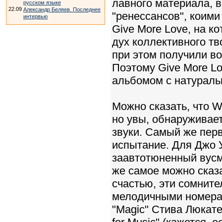
лавного материала, 
русском языке
22.09
Александр Беляев. Последнее
"ренессансов", коими
интервью
Give More Love, на к
дух коллективного тв
при этом получили во
Поэтому Give More L
альбомом с натураль
Можно сказать, что 
но увы, обнаруживает
звуки. Самый же перв
испытание. Для Джо У
заавтотюненный вусме
же самое можно сказа
счастью, эти сомнит
мелодичными номерами
"Magic" Стива Люкатер