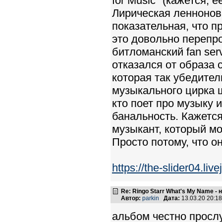
for Music" (кажется,
Лирическая ленноновс
показательная, что пр
это довольно перепр
битломанский fan ser
отказался от образа 
которая так убедител
музыкального цирка ш
кто поет про музыку 
банальность. Кажется
музыкант, который мо
Просто потому, что он
https://the-slider04.li
Re: Ringo Starr What's My Name -
Автор:
parkin
Дата:
13.03.20 20:1
альбом честно просл