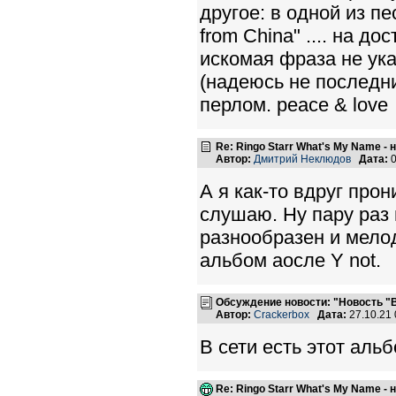
другое: в одной из п
from China" .... на 
искомая фраза не ука
(надеюсь не последн
перлом. peace & love
Re: Ringo Starr What's My Name -
Автор:
Дмитрий Неклюдов
Дата:
0
А я как-то вдруг про
слушаю. Ну пару раз 
разнообразен и мело
альбом аосле Y not.
Обсуждение новости: "Новость "
Автор:
Crackerbox
Дата:
27.10.21
В сети есть этот аль
Re: Ringo Starr What's My Name -