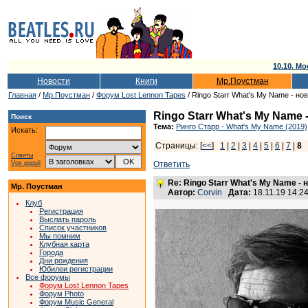
10.10. Мо
Новости
Книги
Мр.Поустман
Главная
/
Мр.Поустман
/
Форум Lost Lennon Tapes
/ Ringo Starr What's My Name - н
Ringo Starr What's My Name
Поиск
Тема:
Ринго Старр - What's My Name (2019)
Искать:
Страницы: [
<<
]
1
|
2
|
3
|
4
|
5
|
6
|
7
|
8
Советы
Vox populi
Ответить
Re: Ringo Starr What's My Name -
Мр. Поустман
Автор:
Corvin
Дата:
18.11.19 14:
Клуб
Регистрация
Выслать пароль
Список участников
Мы помним
Клубная карта
Города
Дни рождения
Юбилеи регистрации
Все форумы
Форум Lost Lennon Tapes
Форум Photo
Форум Music General