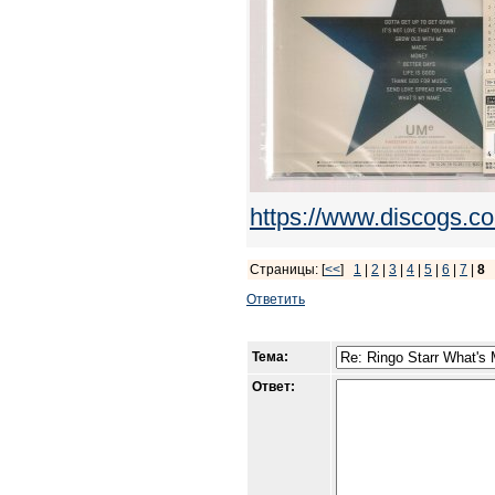
https://www.discogs.
Страницы: [
<<
]
1
|
2
|
3
|
4
|
5
|
6
|
7
|
8
Ответить
Тема:
Ответ: