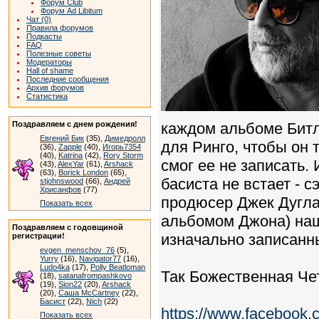
Форум Club
Форум Ad Libitum
Чат (0)
Правила форумов
Подкасты
FAQ
Полезные советы
Модераторы
Hall of shame
Последние сообщения
Архив форумов
Статистика
Поздравляем с днем рождения!
каждом альбоме Битл
Евгений Бик
(35),
Димедролл
для Ринго, чтобы он 
(36),
Zapple
(40),
Игорь7354
(40),
Katrina
(42),
Rory Storm
смог ее не записать.
(43),
AlexYar
(61),
Arshack
(63),
Borick London
(65),
басиста не встает - с
stjohnswood
(66),
Андрей
Хрисанфов
(77)
продюсер Джек Дугла
Показать всех
альбомом Джона) наш
Поздравляем с годовщиной
изначально записанн
регистрации!
evgen_menschov_76
(5),
Yurry
(16),
Navigator77
(16),
Ludo4ka
(17),
Polly Beatloman
Так Божественная Че
(18),
satanafrompashkovo
(19),
Sion22
(20),
Arshack
(20),
Саша McCartney
(22),
Басист
(22),
Nich
(22)
https://www.facebook
Показать всех