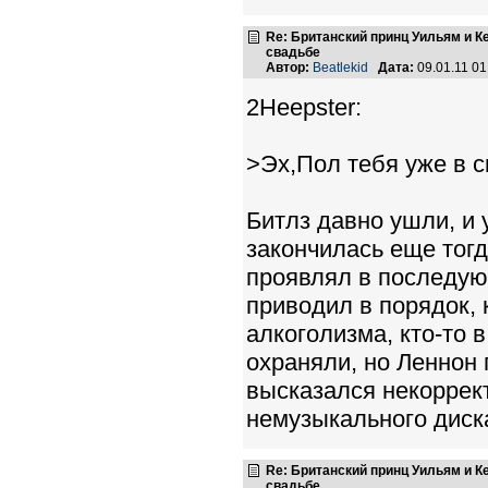
Re: Британский принц Уильям и К
свадьбе
Автор:
Beatlekid
Дата:
09.01.11 0
2Heepster:
>Эх,Пол тебя уже в с
Битлз давно ушли, и у
закончилась еще тогд
проявлял в последующ
приводил в порядок, 
алкоголизма, кто-то 
охраняли, но Леннон 
высказался некоррек
немузыкального диска
Re: Британский принц Уильям и К
свадьбе