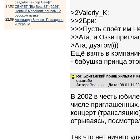
свадьбе Тейлор Свифт
17.02
СЕКРЕТ "Big Beat 83" (2026).
>2Valeriy_K:
Первый мерсибит-альбом на
русском языке
>>2Бри:
22.09
Александр Беляев. Последнее
интервью
>>>Пусть споёт им Hel
>>Ага, и Оззи пригла
>Ага, дуэтом)))
Ещё взять в компани
- бабушка принца этог
Re: Британский принц Уильям и К
свадьбе
Автор:
Beatlekid
Дата:
08.01.11 2
В 2002 в честь юбиле
числе приглашенных.
концерт (трансляцию)
отрываясь, посмотрел
Так что нет ничего у