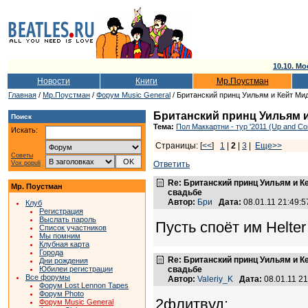
10.10. Мо
Новости
Книги
Мр.Поустман
Главная
/
Мр.Поустман
/
Форум Music General
/ Британский принц Уильям и Кейт Ми
Британский принц Уильям и
Поиск
Тема:
Пол Маккартни - тур '2011 (Up and Co
Искать:
Страницы: [
<<
]
1
|
2
|
3
|
Еще>>
Советы
Vox populi
Ответить
Re: Британский принц Уильям и К
Мр. Поустман
свадьбе
Автор:
Бри
Дата:
08.01.11 21:49
Клуб
Регистрация
Выслать пароль
Пусть споёт им Helter
Список участников
Мы помним
Клубная карта
Города
Re: Британский принц Уильям и К
Дни рождения
Юбилеи регистрации
свадьбе
Все форумы
Автор:
Valeriy_K
Дата:
08.01.11 2
Форум Lost Lennon Tapes
Форум Photo
2флитвуд:
Форум Music General