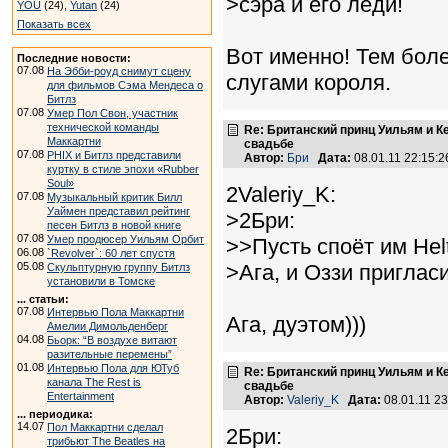
>сэра и его леди!
YOU
(24),
Yutan
(24)
Показать всех
Вот именно! Тем боле
Последние новости:
07.08
На Эбби-роуд снимут сцену
слугами короля.
для фильмов Сэма Мендеса о
Битлз
07.08
Умер Пол Свон, участник
технической команды
Re: Британский принц Уильям и К
Маккартни
свадьбе
07.08
PHIX и Битлз представили
Автор:
Бри
Дата:
08.01.11 22:15
куртку в стиле эпохи «Rubber
Soul»
2Valeriy_K:
07.08
Музыкальный критик Билл
Уаймен представил рейтинг
>2Бри:
песен Битлз в новой книге
07.08
Умер продюсер Уильям Орбит
>>Пусть споёт им Helt
06.08
`Revolver`: 60 лет спустя
05.08
>Ага, и Оззи приглас
Скульптурную группу Битлз
установили в Томске
... статьи:
07.08
Интервью Пола Маккартни
Ага, дуэтом)))
Амелии Димольденберг
04.08
Бьорк: “В воздухе витают
разительные перемены”
01.08
Интервью Пола для ЮТуб
Re: Британский принц Уильям и К
канала The Rest is
свадьбе
Entertainment
Автор:
Valeriy_K
Дата:
08.01.11 2
... периодика:
14.07
Пол Маккартни сделал
2Бри:
трибьют The Beatles на