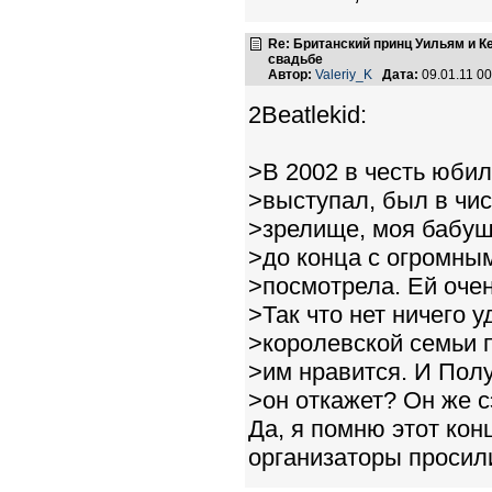
Re: Британский принц Уильям и К
свадьбе
Автор:
Valeriy_K
Дата:
09.01.11 0
2Beatlekid:
>В 2002 в честь юби
>выступал, был в чи
>зрелище, моя бабуш
>до конца с огромны
>посмотрела. Ей оче
>Так что нет ничего у
>королевской семьи 
>им нравится. И Полу
>он откажет? Он же с
Да, я помню этот кон
организаторы просил