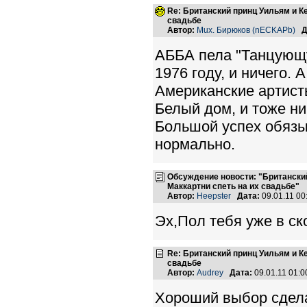
Re: Британский принц Уильям и К
свадьбе
Автор:
Mux. Бирюков (nECKAPb)
Д
АББА пела "Танцующу
1976 году, и ничего. 
Американские артист
Белый дом, и тоже ни
Большой успех обязы
нормально.
Обсуждение новости: "Британски
Маккартни спеть на их свадьбе"
Автор:
Heepster
Дата:
09.01.11 0
Эх,Пол тебя уже в ск
Re: Британский принц Уильям и К
свадьбе
Автор:
Audrey
Дата:
09.01.11 01:
Хороший выбор сдела