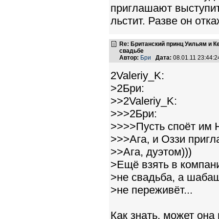
приглашают выступить
льстит. Разве он отка
Re: Британский принц Уильям и К
свадьбе
Автор:
Бри
Дата:
08.01.11 23:44
2Valeriy_K:
>2Бри:
>>2Valeriy_K:
>>>2Бри:
>>>>Пусть споёт им H
>>>Ага, и Оззи пригл
>>Ага, дуэтом)))
>Ещё взять в компан
>не свадьба, а шабаш
>не переживёт...
Как знать, может она 