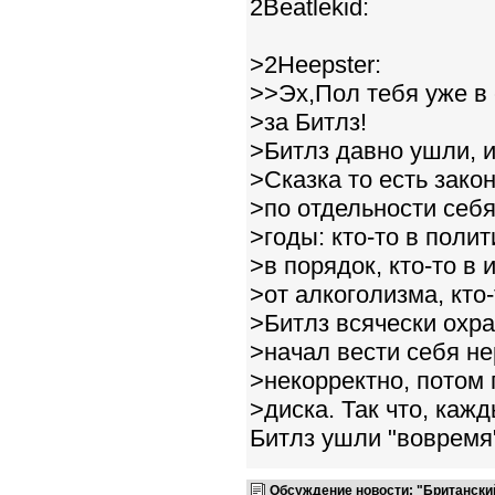
2Beatlekid:
>2Heepster:
>>Эх,Пол тебя уже в
>за Битлз!
>Битлз давно ушли, и
>Сказка то есть зако
>по отдельности себ
>годы: кто-то в поли
>в порядок, кто-то в 
>от алкоголизма, кто-
>Битлз всячески охра
>начал вести себя н
>некорректно, потом
>диска. Так что, кажд
Битлз ушли "вовремя",
Обсуждение новости: "Британски