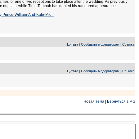
ames for one of two receptions to take place after the wedding. As previously
the nuptials, while Tinie Tempah has denied his rumoured appearance.
Prince-William-And-Kate-Mid...
Цитата
Сообщить модераторам
Ссылка
|
|
Цитата
Сообщить модераторам
Ссылка
|
|
Новая тема
|
Вернуться в MG