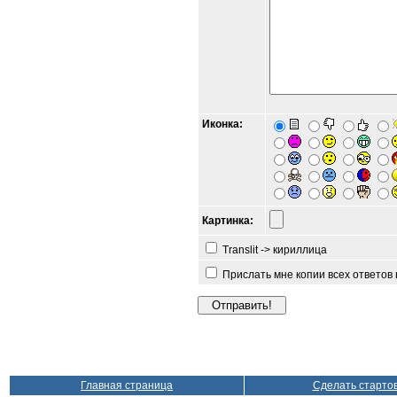
Иконка:
Картинка:
Translit -> кириллица
Прислать мне копии всех ответов
Главная страница
Сделать старто