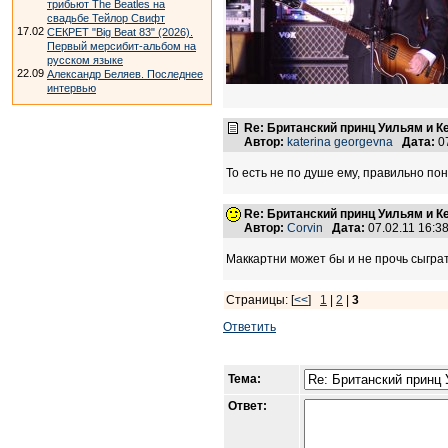
трибьют The Beatles на
свадьбе Тейлор Свифт
17.02
СЕКРЕТ "Big Beat 83" (2026).
Первый мерсибит-альбом на
русском языке
22.09
Александр Беляев. Последнее
интервью
Re: Британский принц Уильям и К
Автор:
katerina georgevna
Дата:
07
То есть не по душе ему, правильно пон
Re: Британский принц Уильям и К
Автор:
Corvin
Дата:
07.02.11 16:
Маккартни может бы и не прочь сыграть
Страницы: [
<<
]
1
|
2
|
3
Ответить
Тема:
Ответ: