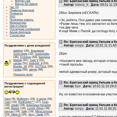
Форум Club
Re: Британский принц Уильям и К
Форум Ad Libitum
Автор:
Valeriy_K
Дата:
09.01.11 2
Чат (0)
Правила форумов
2Mux. Бирюков (nECKAPb):
Подкасты
FAQ
Полезные советы
>Эх, ребята. Пол давно уже никому нич
Модераторы
>Разве лишь тем, кто заплатил за бил
Hall of shame
>на два часа.
Последние сообщения
И ещё Маме с Папой, да господу богу, 
Архив форумов
Статистика
Re: Британский принц Уильям и К
Автор:
sergiy
Дата:
10.01.11 21:4
Поздравляем с днем рождения!
dalobov
(30),
Владимир
2Бри:
Золотарёв
(32),
Nupogodist
(35),
Octopus
(43),
Бардина
Мария
(47),
Jude V
(51),
>Назовите мне звезду, которая отказа
vaclav
(51),
AndreW_A
(53),
>такой просьбы.
Ruslan_SF
(53),
GUTSUL
(55),
Галіна
(55),
alemis
(56)
любой адекватный рокер, который еще 
Показать всех
Re: Британский принц Уильям и К
Поздравляем с годовщиной
Автор:
Бри
Дата:
10.01.11 22:29
регистрации!
Ну, он известен в основном как участн
Hare
(9),
Muftinsky
(10),
k-annja
(16),
Caer
(16),
RedFinger***
(17),
ksan
Re: Британский принц Уильям и К
(18),
edulet
(18),
Корепина Наталия
(18),
Baster
(18),
Lovely Ringo
(18),
Автор:
sergiy
Дата:
11.01.11 00:2
saysay
(19),
Salty
(19),
MissLennona
(19),
MiheyS
(20),
Sexy_Sadie
(21),
а что вы имели в виду? О Маккартни то