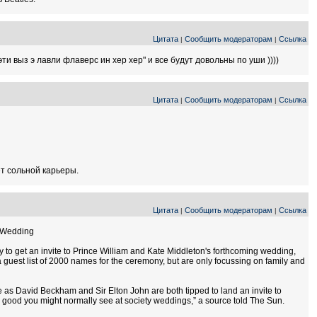
Цитата
Сообщить модераторам
Ссылка
|
|
эти выз э лавли флаверс ин хер хер" и все будут довольны по уши ))))
Цитата
Сообщить модераторам
Ссылка
|
|
ет сольной карьеры.
Цитата
Сообщить модераторам
Ссылка
|
|
n Wedding
ly to get an invite to Prince William and Kate Middleton's forthcoming wedding,
 guest list of 2000 names for the ceremony, but are only focussing on family and
as David Beckham and Sir Elton John are both tipped to land an invite to
d good you might normally see at society weddings,” a source told The Sun.