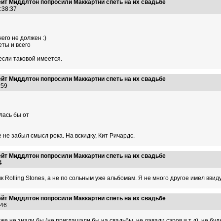
ейт Миддлтон попросили Маккартни спеть на их свадьбе
3:38:37
его не должен :)
еты и всего
если таковой имеется.
ейт Миддлтон попросили Маккартни спеть на их свадьбе
0:59
лась бы от
не забыл смысл рока. На вскидку, Кит Ричардс.
ейт Миддлтон попросили Маккартни спеть на их свадьбе
:24
ик Rolling Stones, а не по сольным уже альбомам. Я не много другое имел ввиду
ейт Миддлтон попросили Маккартни спеть на их свадьбе
5:46
же не знали бы (не приглашали бы на свадьбы, не давали сэров и т д), не будь