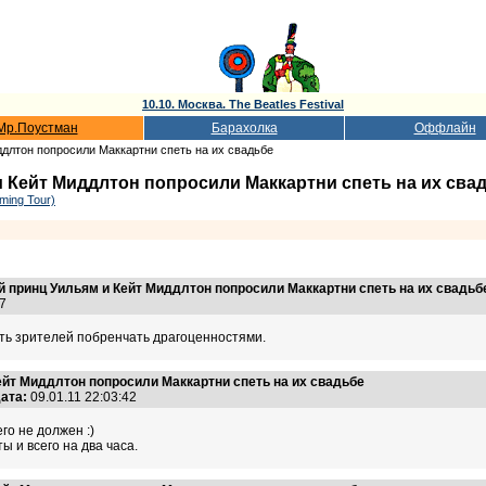
10.10. Москва. The Beatles Festival
Мр.Поустман
Барахолка
Оффлайн
ддлтон попросили Маккартни спеть на их свадьбе
 Кейт Миддлтон попросили Маккартни спеть на их сва
ming Tour)
 принц Уильям и Кейт Миддлтон попросили Маккартни спеть на их свадьб
:17
ть зрителей побренчать драгоценностями.
ейт Миддлтон попросили Маккартни спеть на их свадьбе
ата:
09.01.11 22:03:42
го не должен :)
ы и всего на два часа.