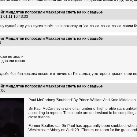
ейт Миддлтон попросили Маккартни спеть на их свадьбе
1.01.11 10:43:33
. ну пущай ему усик-пусик споёт за сорок секунд "ла-ла-ла-ла-ла-ла-ла-лавли К
ейт Миддлтон попросили Маккартни спеть на их свадьбе
05
тоже не знали
е давали сэров
адьбе без битловских песен, в отличие от Ричардса, у которого практически н
ейт Миддлтон попросили Маккартни спеть на их свадьбе
51:06
Paul McCartney 'Snubbed' By Prince William And Kate Middleto
Sir Paul McCartney is one of a number of high profile stars unlike
according to reports. The couple are understood to be compiling a
close friends.
Former Beatles star Sir Paul has apparently been snubbed, where 
Westminster Abbey on April 29. "There's no room for the great an