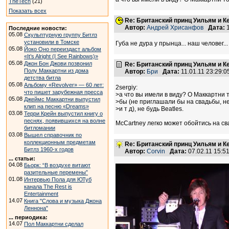
TheTech
(21)
Показать всех
Re: Британский принц Уильям и К
Автор:
Андрей Хрисанфов
Дата:
1
Последние новости:
05.08
Скульптурную группу Битлз
установили в Томске
Губа не дура у прынца... наш человег..
05.08
Йоко Оно переиздаст альбом
«It’s Alright (I See Rainbows)»
05.08
Джон Бон Джови позвонил
Re: Британский принц Уильям и К
Полу Маккартни из дома
Автор:
Бри
Дата:
11.01.11 23:29:
детства битла
05.08
Альбому «Revolver» — 60 лет:
2sergiy:
что пишет зарубежная пресса
>а что вы имели в виду? О Маккартни 
05.08
Джеймс Маккартни выпустил
>бы (не приглашали бы на свадьбы, н
клип на песню «Dreams»
>и т д), не будь Beatles.
03.08
Терри Крейн выпустил книгу о
песнях, появившихся на волне
McCartney легко может обойтись на св
битломании
03.08
Вышел справочник по
коллекционным предметам
Re: Британский принц Уильям и К
Битлз 1960-х годов
Автор:
Corvin
Дата:
07.02.11 15:
... статьи:
04.08
Бьорк: “В воздухе витают
разительные перемены”
01.08
Интервью Пола для ЮТуб
канала The Rest is
Entertainment
14.07
Книга "Слова и музыка Джона
Леннона"
... периодика:
14.07
Пол Маккартни сделал