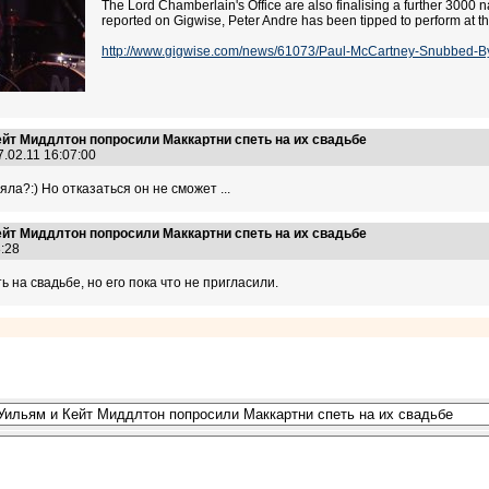
The Lord Chamberlain's Office are also finalising a further 3000 n
reported on Gigwise, Peter Andre has been tipped to perform at 
http://www.gigwise.com/news/61073/Paul-McCartney-Snubbed-By-
ейт Миддлтон попросили Маккартни спеть на их свадьбе
.02.11 16:07:00
яла?:) Но отказаться он не сможет ...
ейт Миддлтон попросили Маккартни спеть на их свадьбе
38:28
 на свадьбе, но его пока что не пригласили.