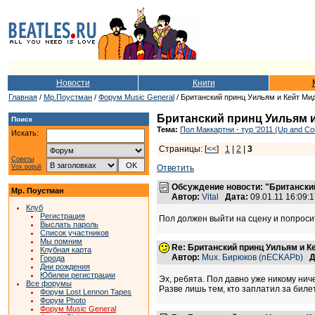
Новости
Книги
Главная
/
Мр.Поустман
/
Форум Music General
/ Британский принц Уильям и Кейт Ми
Британский принц Уильям и
Поиск
Тема:
Пол Маккартни - тур '2011 (Up and Co
Искать:
Страницы: [
<<
]
1
|
2
|
3
Советы
Vox populi
Ответить
Обсуждение новости: "Британский
Мр. Поустман
Автор:
Vital
Дата:
09.01.11 16:09
Клуб
Регистрация
Пол должен выйти на сцену и попроси
Выслать пароль
Список участников
Мы помним
Re: Британский принц Уильям и К
Клубная карта
Автор:
Mux. Бирюков (nECKAPb)
Д
Города
Дни рождения
Юбилеи регистрации
Эх, ребята. Пол давно уже никому ниче
Все форумы
Разве лишь тем, кто заплатил за билет
Форум Lost Lennon Tapes
Форум Photo
Форум Music General