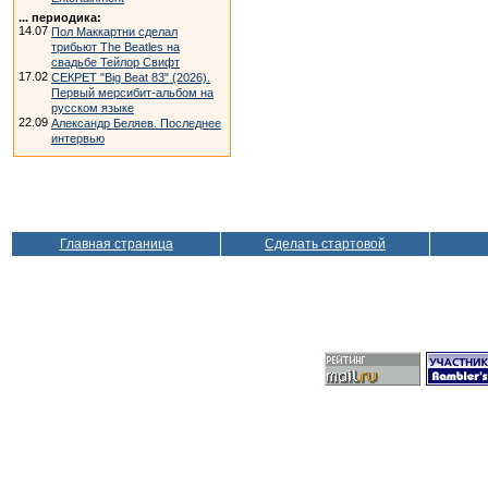
... периодика:
14.07
Пол Маккартни сделал
трибьют The Beatles на
свадьбе Тейлор Свифт
17.02
СЕКРЕТ "Big Beat 83" (2026).
Первый мерсибит-альбом на
русском языке
22.09
Александр Беляев. Последнее
интервью
Главная страница
Сделать стартовой