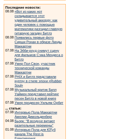
Последние новости:
08.08
«Вот из каких нот
складывается этот
удивительный аккорд»: как
один человек с помощью
математики разгадал главную
гитарную загадку Битлз
08.08
Появились первые фото
Сирши Ронан в образе Линды
Маккартни
07.08
На Эбби-роуд снимут сцену
для фильмов Сэма Мендеса о
Битлз
07.08
Умер Пол Свон, участник
технической команды
Маккартни
07.08
PHIX и Битлз представили
куртку в стиле эпохи «Rubber
Soul»
07.08
Музыкальный критик Билл
Уаймен представил рейтинг
песен Битлз в новой книге
07.08
Умер продюсер Уильям Орбит
... статьи:
07.08
Интервью Пола Маккартни
Амелии Димольденберг
04.08
Бьорк: “В воздухе витают
разительные перемены”
01.08
Интервью Пола для ЮТуб
канала The Rest is
Entertainment