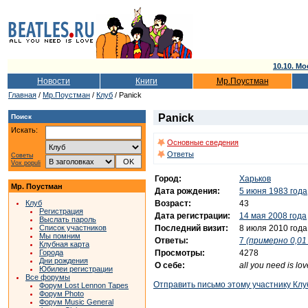
10.10. Мо
Новости
Книги
Мр.Поустман
Главная
/
Мр.Поустман
/
Клуб
/ Panick
Panick
Поиск
Искать:
Основные сведения
Ответы
Советы
Vox populi
Город:
Харьков
Мр. Поустман
Дата рождения:
5 июня 1983 года
Возраст:
43
Клуб
Регистрация
Дата регистрации:
14 мая 2008 года
Выслать пароль
Последний визит:
8 июля 2010 года
Список участников
Мы помним
Ответы:
7
(примерно 0,01 
Клубная карта
Просмотры:
4278
Города
Дни рождения
О себе:
all you need is love
Юбилеи регистрации
Все форумы
Отправить письмо этому участнику Клу
Форум Lost Lennon Tapes
Форум Photo
Форум Music General