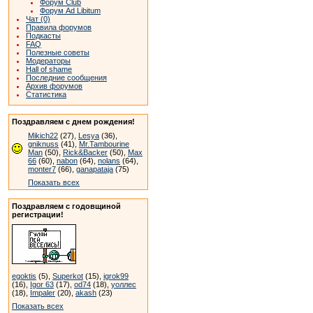
Форум Club
Форум Ad Libitum
Чат (0)
Правила форумов
Подкасты
FAQ
Полезные советы
Модераторы
Hall of shame
Последние сообщения
Архив форумов
Статистика
Поздравляем с днем рождения!
Mikich22
(27),
Lesya
(36),
gniknuss
(41),
Mr.Tambourine
Man
(50),
Rick&Backer
(50),
Max
66
(60),
nabon
(64),
nolans
(64),
monter7
(66),
ganapataja
(75)
Показать всех
Поздравляем с годовщиной
регистрации!
egoktis
(5),
Superkot
(15),
igrok99
(16),
Igor 63
(17),
od74
(18),
уоллес
(18),
Impaler
(20),
akash
(23)
Показать всех