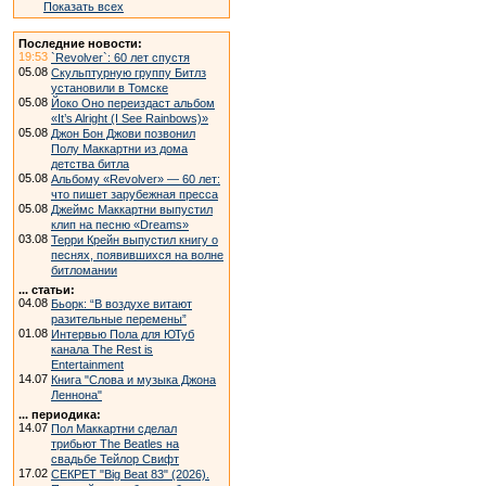
Показать всех
Последние новости:
19:53
`Revolver`: 60 лет спустя
05.08
Скульптурную группу Битлз
установили в Томске
05.08
Йоко Оно переиздаст альбом
«It’s Alright (I See Rainbows)»
05.08
Джон Бон Джови позвонил
Полу Маккартни из дома
детства битла
05.08
Альбому «Revolver» — 60 лет:
что пишет зарубежная пресса
05.08
Джеймс Маккартни выпустил
клип на песню «Dreams»
03.08
Терри Крейн выпустил книгу о
песнях, появившихся на волне
битломании
... статьи:
04.08
Бьорк: “В воздухе витают
разительные перемены”
01.08
Интервью Пола для ЮТуб
канала The Rest is
Entertainment
14.07
Книга "Слова и музыка Джона
Леннона"
... периодика:
14.07
Пол Маккартни сделал
трибьют The Beatles на
свадьбе Тейлор Свифт
17.02
СЕКРЕТ "Big Beat 83" (2026).