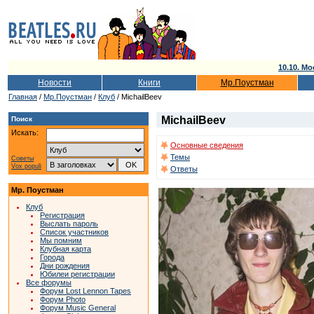
10.10. Мо
Новости
Книги
Мр.Поустман
Главная
/
Мр.Поустман
/
Клуб
/ MichailBeev
MichailBeev
Поиск
Искать:
Основные сведения
Темы
Советы
Vox populi
Ответы
Мр. Поустман
Клуб
Регистрация
Выслать пароль
Список участников
Мы помним
Клубная карта
Города
Дни рождения
Юбилеи регистрации
Все форумы
Форум Lost Lennon Tapes
Форум Photo
Форум Music General