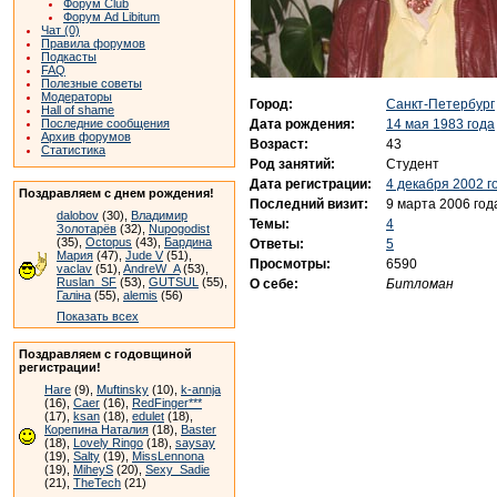
Форум Club
Форум Ad Libitum
Чат (0)
Правила форумов
Подкасты
FAQ
Полезные советы
Модераторы
Город:
Санкт-Петербург
Hall of shame
Дата рождения:
14 мая 1983 года
Последние сообщения
Архив форумов
Возраст:
43
Статистика
Род занятий:
Студент
Дата регистрации:
4 декабря 2002 г
Поздравляем с днем рождения!
Последний визит:
9 марта 2006 год
dalobov
(30),
Владимир
Темы:
4
Золотарёв
(32),
Nupogodist
(35),
Octopus
(43),
Бардина
Ответы:
5
Мария
(47),
Jude V
(51),
Просмотры:
6590
vaclav
(51),
AndreW_A
(53),
Ruslan_SF
(53),
GUTSUL
(55),
О себе:
Битломан
Галіна
(55),
alemis
(56)
Показать всех
Поздравляем с годовщиной
регистрации!
Hare
(9),
Muftinsky
(10),
k-annja
(16),
Caer
(16),
RedFinger***
(17),
ksan
(18),
edulet
(18),
Корепина Наталия
(18),
Baster
(18),
Lovely Ringo
(18),
saysay
(19),
Salty
(19),
MissLennona
(19),
MiheyS
(20),
Sexy_Sadie
(21),
TheTech
(21)