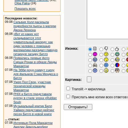
Olga Palna
(24)
Показать всех
Последние новости:
09.08
Сильвия Холл раскрыла
подробности пьесы о матери
Джона Леннона
08.08
«Вот из каких нот
складывается этот
удивительный аккорд»: как
один человек с помощью
Иконка:
математики разгадал главную
гитарную загадку Битлз
08.08
Появились первые фото
Сирши Ронан в образе Линды
Маккартни
07.08
На Эбби-роуд снимут сцену
для фильмов Сэма Мендеса о
Битлз
Картинка:
07.08
Умер Пол Свон, участник
технической команды
Translit -> кириллица
Маккартни
07.08
PHIX и Битлз представили
Прислать мне копии всех ответов
куртку в стиле эпохи «Rubber
Soul»
07.08
Музыкальный критик Билл
Уаймен представил рейтинг
песен Битлз в новой книге
... статьи:
07.08
Интервью Пола Маккартни
Амелии Димольденберг