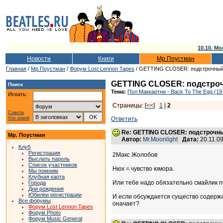
10.10. Мо
Новости
Книги
Мр.Поустман
Главная
/
Мр.Поустман
/
Форум Lost Lennon Tapes
/ GETTING CLOSER: подстрочный
GETTING CLOSER: подстроч
Поиск
Тема:
Пол Маккартни - Back To The Egg (19
Искать:
Страницы: [
<<
]
1
|
2
Советы
Vox populi
Ответить
Re: GETTING CLOSER: подстрочны
Мр. Поустман
Автор:
Mr.Moonlight
Дата:
20.11.0
Клуб
Регистрация
2Макс Жолобов
Выслать пароль
Список участников
Нюх = чувство юмора.
Мы помним
Клубная карта
Или тебе надо обязательно смайлик по
Города
Дни рождения
Юбилеи регистрации
И если обсуждается существо содержан
Все форумы
оначает?
Форум Lost Lennon Tapes
Форум Photo
Форум Music General