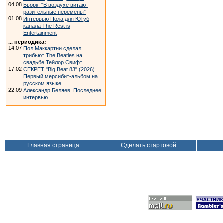
04.08
Бьорк: “В воздухе витают
разительные перемены”
01.08
Интервью Пола для ЮТуб
канала The Rest is
Entertainment
... периодика:
14.07
Пол Маккартни сделал
трибьют The Beatles на
свадьбе Тейлор Свифт
17.02
СЕКРЕТ "Big Beat 83" (2026).
Первый мерсибит-альбом на
русском языке
22.09
Александр Беляев. Последнее
интервью
Главная страница
Сделать стартовой