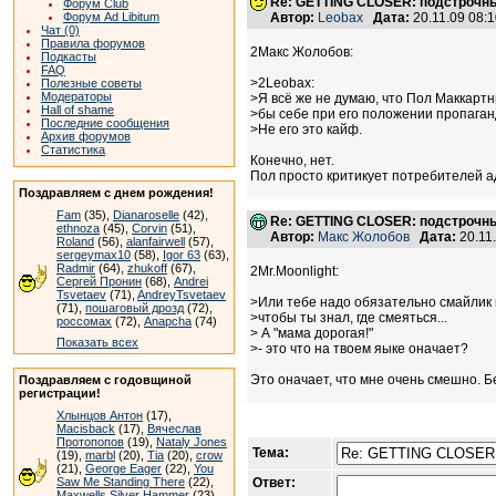
Re: GETTING CLOSER: подстрочны
Форум Club
Форум Ad Libitum
Автор:
Leobax
Дата:
20.11.09 08:
Чат (0)
Правила форумов
2Макс Жолобов:
Подкасты
FAQ
>2Leobax:
Полезные советы
Модераторы
>Я всё же не думаю, что Пол Маккарт
Hall of shame
>бы себе при его положении пропаганд
Последние сообщения
>Не его это кайф.
Архив форумов
Статистика
Конечно, нет.
Пол просто критикует потребителей ад
Поздравляем с днем рождения!
Fam
(35),
Dianaroselle
(42),
Re: GETTING CLOSER: подстрочны
ethnoza
(45),
Corvin
(51),
Автор:
Макс Жолобов
Дата:
20.11
Roland
(56),
alanfairwell
(57),
sergeymax10
(58),
Igor 63
(63),
Radmir
(64),
zhukoff
(67),
2Mr.Moonlight:
Сергей Пронин
(68),
Andrei
Tsvetaev
(71),
AndreyTsvetaev
>Или тебе надо обязательно смайлик 
(71),
пошаговый дрозд
(72),
>чтобы ты знал, где смеяться...
россомах
(72),
Anapcha
(74)
> А "мама дорогая!"
Показать всех
>- это что на твоем яыке оначает?
Это оначает, что мне очень смешно. Б
Поздравляем с годовщиной
регистрации!
Хлынцов Антон
(17),
Macisback
(17),
Вячеслав
Протопопов
(19),
Nataly Jones
Тема:
(19),
marbl
(20),
Tia
(20),
crow
(21),
George Eager
(22),
You
Saw Me Standing There
(22),
Ответ:
Maxwells Silver Hammer
(23),