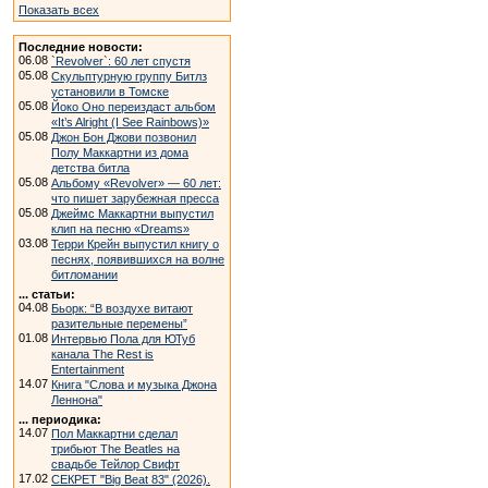
Показать всех
Последние новости:
06.08
`Revolver`: 60 лет спустя
05.08
Скульптурную группу Битлз
установили в Томске
05.08
Йоко Оно переиздаст альбом
«It’s Alright (I See Rainbows)»
05.08
Джон Бон Джови позвонил
Полу Маккартни из дома
детства битла
05.08
Альбому «Revolver» — 60 лет:
что пишет зарубежная пресса
05.08
Джеймс Маккартни выпустил
клип на песню «Dreams»
03.08
Терри Крейн выпустил книгу о
песнях, появившихся на волне
битломании
... статьи:
04.08
Бьорк: “В воздухе витают
разительные перемены”
01.08
Интервью Пола для ЮТуб
канала The Rest is
Entertainment
14.07
Книга "Слова и музыка Джона
Леннона"
... периодика:
14.07
Пол Маккартни сделал
трибьют The Beatles на
свадьбе Тейлор Свифт
17.02
СЕКРЕТ "Big Beat 83" (2026).