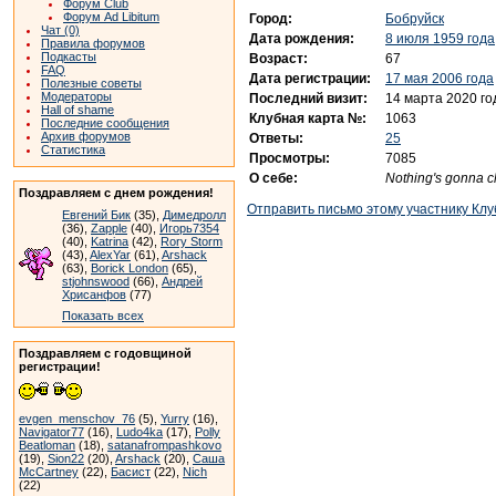
Форум Club
Форум Ad Libitum
Город:
Бобруйск
Чат (0)
Дата рождения:
8 июля 1959 года
Правила форумов
Подкасты
Возраст:
67
FAQ
Дата регистрации:
17 мая 2006 года
Полезные советы
Модераторы
Последний визит:
14 марта 2020 го
Hall of shame
Клубная карта №:
1063
Последние сообщения
Архив форумов
Ответы:
25
Статистика
Просмотры:
7085
О себе:
Nothing's gonna 
Поздравляем с днем рождения!
Отправить письмо этому участнику Клу
Евгений Бик
(35),
Димедролл
(36),
Zapple
(40),
Игорь7354
(40),
Katrina
(42),
Rory Storm
(43),
AlexYar
(61),
Arshack
(63),
Borick London
(65),
stjohnswood
(66),
Андрей
Хрисанфов
(77)
Показать всех
Поздравляем с годовщиной
регистрации!
evgen_menschov_76
(5),
Yurry
(16),
Navigator77
(16),
Ludo4ka
(17),
Polly
Beatloman
(18),
satanafrompashkovo
(19),
Sion22
(20),
Arshack
(20),
Саша
McCartney
(22),
Басист
(22),
Nich
(22)