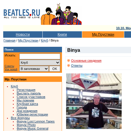
10.10. Мо
Новости
Книги
Мр.Поустман
Главная
/
Мр.Поустман
/
Клуб
/ Binya
Binya
Поиск
Искать:
Основные сведения
Ответы
Советы
Vox populi
Мр. Поустман
Клуб
Регистрация
Выслать пароль
Список участников
Мы помним
Клубная карта
Города
Дни рождения
Юбилеи регистрации
Все форумы
Форум Lost Lennon Tapes
Форум Photo
Форум Music General