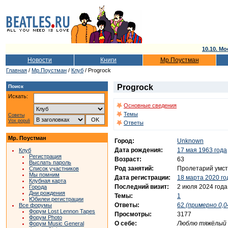
10.10. Мо
Новости
Книги
Мр.Поустман
Главная
/
Мр.Поустман
/
Клуб
/ Progrock
Progrock
Поиск
Искать:
Основные сведения
Темы
Советы
Vox populi
Ответы
Мр. Поустман
Город:
Unknown
Дата рождения:
17 мая 1963 года
Клуб
Регистрация
Возраст:
63
Выслать пароль
Род занятий:
Пролетарий умст
Список участников
Мы помним
Дата регистрации:
18 марта 2020 го
Клубная карта
Последний визит:
2 июля 2024 года
Города
Дни рождения
Темы:
1
Юбилеи регистрации
Ответы:
62
(примерно 0,0
Все форумы
Форум Lost Lennon Tapes
Просмотры:
3177
Форум Photo
О себе:
Люблю тяжёлый 
Форум Music General