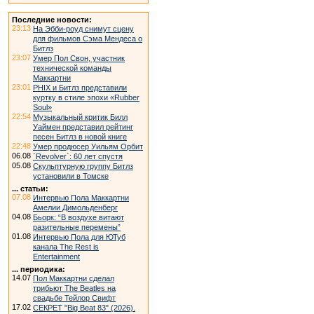
Последние новости:
23:13
На Эбби-роуд снимут сцену
для фильмов Сэма Мендеса о
Битлз
23:07
Умер Пол Свон, участник
технической команды
Маккартни
23:01
PHIX и Битлз представили
куртку в стиле эпохи «Rubber
Soul»
22:54
Музыкальный критик Билл
Уаймен представил рейтинг
песен Битлз в новой книге
22:48
Умер продюсер Уильям Орбит
06.08
`Revolver`: 60 лет спустя
05.08
Скульптурную группу Битлз
установили в Томске
... статьи:
07.08
Интервью Пола Маккартни
Амелии Димольденберг
04.08
Бьорк: “В воздухе витают
разительные перемены”
01.08
Интервью Пола для ЮТуб
канала The Rest is
Entertainment
... периодика:
14.07
Пол Маккартни сделал
трибьют The Beatles на
свадьбе Тейлор Свифт
17.02
СЕКРЕТ "Big Beat 83" (2026).