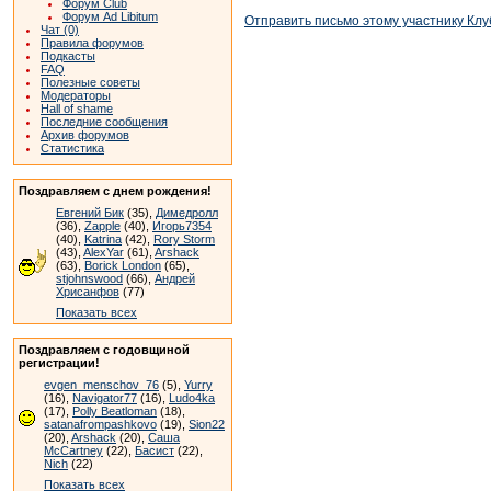
Форум Club
Форум Ad Libitum
Отправить письмо этому участнику Клу
Чат (0)
Правила форумов
Подкасты
FAQ
Полезные советы
Модераторы
Hall of shame
Последние сообщения
Архив форумов
Статистика
Поздравляем с днем рождения!
Евгений Бик
(35),
Димедролл
(36),
Zapple
(40),
Игорь7354
(40),
Katrina
(42),
Rory Storm
(43),
AlexYar
(61),
Arshack
(63),
Borick London
(65),
stjohnswood
(66),
Андрей
Хрисанфов
(77)
Показать всех
Поздравляем с годовщиной
регистрации!
evgen_menschov_76
(5),
Yurry
(16),
Navigator77
(16),
Ludo4ka
(17),
Polly Beatloman
(18),
satanafrompashkovo
(19),
Sion22
(20),
Arshack
(20),
Саша
McCartney
(22),
Басист
(22),
Nich
(22)
Показать всех