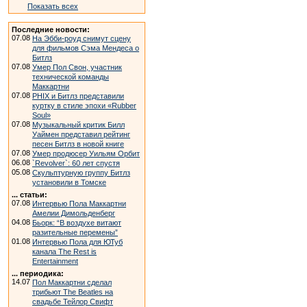
Показать всех
Последние новости:
07.08
На Эбби-роуд снимут сцену
для фильмов Сэма Мендеса о
Битлз
07.08
Умер Пол Свон, участник
технической команды
Маккартни
07.08
PHIX и Битлз представили
куртку в стиле эпохи «Rubber
Soul»
07.08
Музыкальный критик Билл
Уаймен представил рейтинг
песен Битлз в новой книге
07.08
Умер продюсер Уильям Орбит
06.08
`Revolver`: 60 лет спустя
05.08
Скульптурную группу Битлз
установили в Томске
... статьи:
07.08
Интервью Пола Маккартни
Амелии Димольденберг
04.08
Бьорк: “В воздухе витают
разительные перемены”
01.08
Интервью Пола для ЮТуб
канала The Rest is
Entertainment
... периодика:
14.07
Пол Маккартни сделал
трибьют The Beatles на
свадьбе Тейлор Свифт