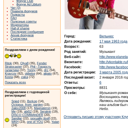
Форум Club
Форум Ad Libitum
Чат (0)
Правила форумов
Подкасты
FAQ
Полезные советы
Модераторы
Hall of shame
Последние сообщения
Архив форумов
Город:
Вильнюс
Статистика
Дата рождения:
17 мая 1963 года
Возраст:
63
Поздравляем с днем рождения!
Род занятий:
Музыкант
Веб-сайт:
http://www.planeta
Вконтакте:
http://vkontakte.r
Ritok
(30),
Olya8
(35),
Fender
Stratocaster
(37),
Phil - Гордость
Facebook:
http://www.faceb
галактики
(37),
Tonny
(45),
drc
(54),
Дата регистрации:
3 марта 2005 год
Kravcov
(62),
oldwise
(64),
alpato
(67),
Kosta
(68),
zaka
(72)
Последний визит:
2 января 2016 го
Ответы:
6
Показать всех
Просмотры:
8831
Поздравляем с годовщиной
О себе:
Музыкант-романт
регистрации!
Восхищаюсь твор
Являюсь лидеро
Snied
(11),
Borkop
(14),
наш альбом был 
Octopus_from_garden
(15),
2alex2008
(17),
Magnateron
(19),
Небо.
Me
(19),
abt52
(19),
Seralvin
(19),
DISCO COMMANDER
(20),
Отправить письмо этому участнику Клу
Sandjar
(22),
sexuality itself
(22),
WKH
(23),
one of YOU
(24),
Yutan
(24)