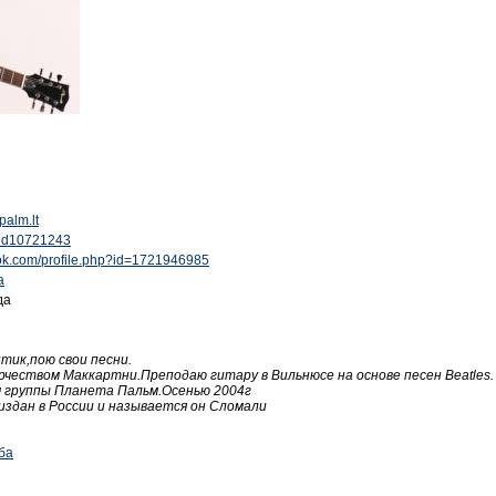
palm.lt
u/id10721243
ook.com/profile.php?id=1721946985
а
да
ик,пою свои песни.
чеством Маккартни.Преподаю гитару в Вильнюсе на основе песен Beatles.
м группы Планета Пальм.Осенью 2004г
издан в России и называется он Сломали
ба