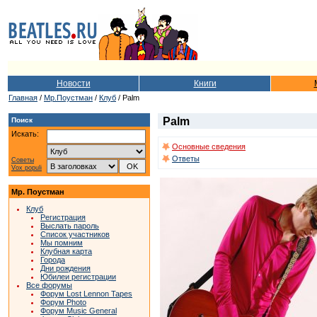
Новости
Книги
Главная
/
Мр.Поустман
/
Клуб
/ Palm
Palm
Поиск
Искать:
Основные сведения
Ответы
Советы
Vox populi
Мр. Поустман
Клуб
Регистрация
Выслать пароль
Список участников
Мы помним
Клубная карта
Города
Дни рождения
Юбилеи регистрации
Все форумы
Форум Lost Lennon Tapes
Форум Photo
Форум Music General