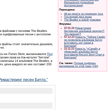
Remastered (подробное
фотоописание)
Периодика:
All we need is по-прежнему love
Последний диск моды
The Beatles в новой упаковке
Форумы:
07.01.24
Ремастеринг
и файлами с песнями The Beatles.
битловских альбомов окончен?!
Что дальше?!
сти оцифрованные песни с антологии
07.12.23
Новость "Тейлор Свифт
не позволила альбомам Битлз
возглавить хит-парад в
ые файлы стоят значительно дешевле,
Британии"
тно.
22.11.23
Новость "«Синий» и
«Красный» альбомы Битлз
сь на iTunes Store, высказывался
Пол
возглавили Record Store Chart в
рских прав на бэк-каталог "битлов".
Британии"
записаны 14 альбомов The Beatles, а
См. также:
Полная подборка
ч, цена каждого из них составит 200
материалов по этой теме (140)
Ремастеринг песен Битлз."