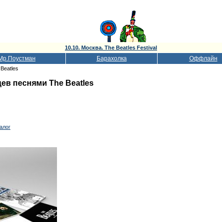
10.10. Москва. The Beatles Festival
Мр.Поустман
Барахолка
Оффлайн
Beatles
цев песнями The Beatles
алог