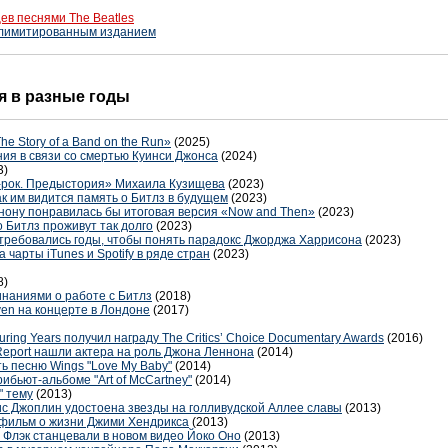
цев песнями The Beatles
 лимитированным изданием
ня в разные годы
e Story of a Band on the Run»
(2025)
ия в связи со смертью Куинси Джонса
(2024)
3)
к-рок. Предыстория» Михаила Кузищева
(2023)
ак им видится память о Битлз в будущем
(2023)
нону понравилась бы итоговая версия «Now and Then»
(2023)
о Битлз проживут так долго
(2023)
ребовались годы, чтобы понять парадокс Джорджа Харрисона
(2023)
чарты iTunes и Spotify в ряде стран
(2023)
8)
наниями о работе с Битлз
(2018)
even на концерте в Лондоне
(2017)
uring Years получил награду The Critics’ Choice Documentary Awards
(2016)
eport нашли актера на роль Джона Леннона
(2014)
ь песню Wings "Love My Baby"
(2014)
ибьют-альбоме "Art of McCartney"
(2014)
" тему
(2013)
ис Джоплин удостоена звезды на голливудской Аллее славы
(2013)
фильм о жизни Джими Хендрикса
(2013)
а Флэк станцевали в новом видео Йоко Оно
(2013)