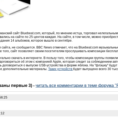
иканский сайт Bluebeat.com, который, по мнению истца, торговал нелегальным
вались на сайте по 25 центов каждая. На сайте, в том числе, можно приобре
дания 14 альбомов, которое вышло в сентябре.
и сайта, не сообщается. BBC News отмечает, что на Bluebeat.com музыкальн
ме того, сайт позволяет своим посетителям прослушивать композиции беспла
егально скачать в интернете. В пользу того, чтобы композиции группы появили
а договориться об этом с компанией Apple, которая следит за соблюдением авто
 договориться о выпуске USB-устройства в форме яблока. На "флэшку" будут 
ие дополнительные материалы.
Таких устройств
будет выпущено всего 30 тыся
азаны первые 3)
-
читать все комментарии в теме форума "
56:25
:12