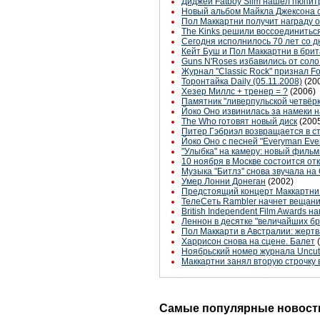
Диджей Fatboy Slim нашел пюпит
Новый альбом Майкла Джексона 
Пол Маккартни получит награду 
The Kinks решили воссоединитьс
Сегодня исполнилось 70 лет со 
Кейт Буш и Пол Маккартни в брит
Guns N'Roses избавились от соло
Журнал "Classic Rock" признал Fo
Торонтайка Daily (05.11.2008)
(20
Хезер Миллс + тренер = ?
(2006)
Памятник "ливерпульской четвёр
Йоко Оно извинилась за намеки 
The Who готовят новый диск
(200
Питер Гэбриэл возвращается в с
Йоко Оно с песней "Everyman Eve
"Улыбка" на камеру: новый филь
10 ноября в Москве состоится от
Музыка "Битлз" снова звучала н
Умер Лонни Донеган
(2002)
Предстоящий концерт Маккартни 
ТелеСеть Rambler начнет вещани
British Independent Film Awards
Леннон в десятке "величайших б
Пол Маккарти в Австралии: жерт
Харрисон снова на сцене. Балет
Ноябрьский номер журнала Uncu
Маккартни занял вторую строчку 
Самые популярные новости