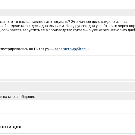
1
азве кто-то вас заставляет это покупать? Это личное дело каждого из нас.
лой неделе мерседес и довольны им. Но вдруг сегодня узнаёте, что через па
собирается запустить её в производство буквально уже через несколько дней
егистрировались на Битлз.ру —
зарегистрируйтесь
):
ов на мое сообщение
вости дня