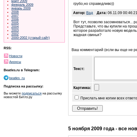
март 2009
грубо,но справедливо))
февраль 2009
январь 2009
2008
Автор:
Вад
Дата:
06.11.09 00:46:2
2007
2006
Вот тут, позволю засомневаться... р
2005
Представьте, что вы купили на прош
2004
2003
которое разработало новую модель, 
2002
жадная свинья?
2000-2002 (старый сайт)
RSS:
Ваш комментарий (если вы еще не р
Новости
Анонсы
Текст:
Beatles.ru в Telegram:
beatles_ru
Подписка на рассылку:
Картинка:
Вы можете
подписаться
на рассылку
новостей Битлз.ру
Прислать мне копии всех ответ
5 ноября 2009 года - все но