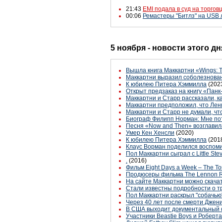
21:43
EMI подала в суд на торгов
00:06
Ремастеры "Битлз" на USB
5 ноября - новости этого д
Вышла книга Маккартни «Wings: Th
Маккартни выразил соболезнован
К юбилею Питера Хэммилла
(202
Открыт предзаказ на книгу «Пан
Маккартни и Старр рассказали, к
Маккартни предположил, что Лен
Маккартни и Старр не думали, чт
Биограф Филипп Норман: Мне пот
Песня «Now and Then» возглавила 
Умер Кен Хенсли
(2020)
К юбилею Питера Хэммилла
(201
Клаус Ворман поделился воспоми
Пол Маккартни сыграл с Little St
.
(2016)
Фильм Eight Days a Week – The To
Продюсеры фильма The Lennon R
На сайте Маккартни можно скачат
Стали известны подробности о тр
Пол Маккартни раскрыл "собачью
Через 40 лет после смерти Джен
В США выходит документальный 
Участники Beastie Boys и Роберт