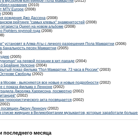
р в мусорном контейнере Пола Маккартни
(2012)
обрел название
(2010)
от MTV Europe
(2008)
я
(2008)
дня рождения Джо Дассена
(2008)
анском рейтинге "самых клевых" знаменитостей
(2008)
 гитариста Queen на новом альбоме
(2008)
o Fighters группой года
(2008)
08)
ке" установят в Алма-Аты с личного разрешения Пола Маккартни
(2006)
на банальность песен Маккартни
(2005)
5)
тудию
(2005)
rywoman" на первой позиции в хит-параде
(2004)
м о Брайане Уилсоне
(2004)
крытый показ фильма "Пол Маккартни. 73 часа в России"
(2003)
а Острове Свободы
(2002)
в Москве - выясняются все новые и новые подробности
(2002)
е с показа фильма о Ленноне
(2002)
 наградила Джорджа Харрисона, посмертно
(2002)
ританцев"
(2002)
вам террористического акта посвящается
(2002)
(2002)
t посвящен Джону Леннону
(2002)
в списке живущих в Великобритании музыкантов, которые заработали больше 
 последнего месяца