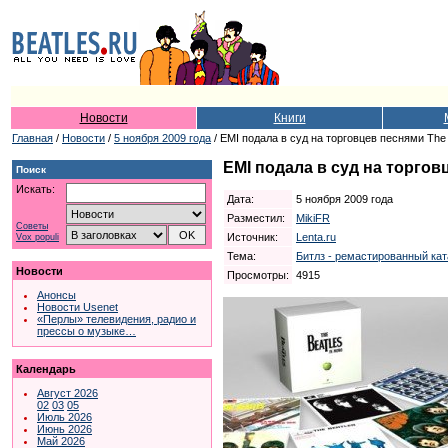
Новости
Книги
Главная
/
Новости
/
5 ноября 2009 года
/ EMI подала в суд на торговцев песнями The 
EMI подала в суд на торгов
Поиск
Искать:
Дата:
5 ноября 2009 года
Разместил:
MikiFR
Советы
Источник:
Lenta.ru
Vox populi
Тема:
Битлз - ремастированный кат
Новости
Просмотры:
4915
Анонсы
Новости Usenet
«Перлы» телевидения, радио и
прессы о музыке…
Календарь
Август 2026
02
03
05
Июль 2026
Июнь 2026
Май 2026