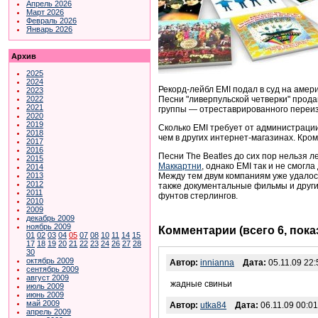
Апрель 2026
Март 2026
Февраль 2026
Январь 2026
Архив
2025
2024
Рекорд-лейбл EMI подал в суд на амер
2023
Песни "ливерпульской четверки" прода
2022
2021
группы — отреставрированного переиз
2020
2019
Сколько EMI требует от администраци
2018
чем в других интернет-магазинах. Кро
2017
2016
Песни The Beatles до сих пор нельзя л
2015
Маккартни
, однако EMI так и не смогл
2014
Между тем двум компаниям уже удалось
2013
2012
также документальные фильмы и друг
2011
фунтов стерлингов.
2010
2009
декабрь 2009
ноябрь 2009
Комментарии (всего 6, пок
01
02
03
04
05
07
08
10
11
14
15
17
18
19
20
21
22
23
24
26
27
28
30
октябрь 2009
Автор:
innianna
Дата:
05.11.09 22:
сентябрь 2009
август 2009
жадные свиньи
июль 2009
июнь 2009
май 2009
Автор:
utka84
Дата:
06.11.09 00:01
апрель 2009