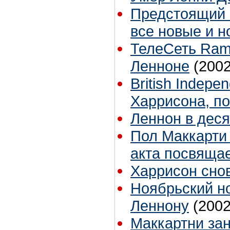
Предстоящий 
все новые и 
ТелеСеть Ram
Ленноне
(2002
British Indep
Харрисона, п
Леннон в деся
Пол Маккарти 
акта посвяща
Харрисон снов
Ноябрьский н
Леннону
(2002
Маккартни зан