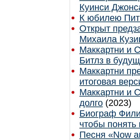
Куинси Джонс
К юбилею Пи
Открыт предза
Михаила Куз
Маккартни и С
Битлз в буду
Маккартни пр
итоговая верс
Маккартни и С
долго
(2023)
Биограф Фили
чтобы понять
Песня «Now an