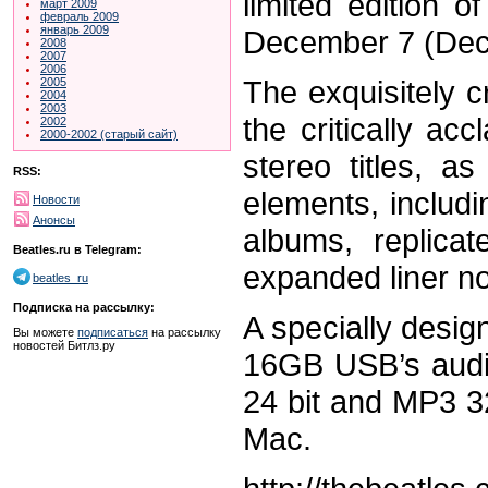
limited edition 
март 2009
февраль 2009
январь 2009
December 7 (Dece
2008
2007
2006
The exquisitely c
2005
2004
2003
the critically ac
2002
2000-2002 (старый сайт)
stereo titles, a
RSS:
elements, includi
Новости
Анонсы
albums, replica
Beatles.ru в Telegram:
expanded liner n
beatles_ru
Подписка на рассылку:
A specially desig
Вы можете
подписаться
на рассылку
новостей Битлз.ру
16GB USB’s audio
24 bit and MP3 3
Mac.