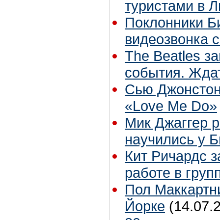
туристами в 
Поклонники Би
видеозвонка 
The Beatles з
события. Жда
Сью Джонстон
«Love Me Do»
Мик Джаггер р
научились у Б
Кит Ричардс з
работе в груп
Пол Маккартни
Йорке
(14.07.