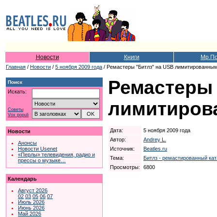
Новости
Книги
Мр.П
Главная
/
Новости
/
5 ноября 2009 года
/ Ремастеры "Битлз" на USB лимитированны
Ремастеры 
Поиск
Искать:
лимитиров
Советы
Vox populi
Дата:
5 ноября 2009 года
Новости
Автор:
Andrey L.
Анонсы
Источник:
Beatles.ru
Новости Usenet
«Перлы» телевидения, радио и
Тема:
Битлз - ремастированный кат
прессы о музыке…
Просмотры:
6800
Календарь
Август 2026
02
03
05
06
07
Июль 2026
Июнь 2026
Май 2026