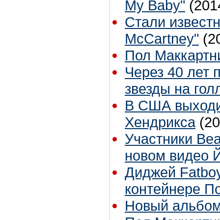
My Baby"
(201
Стали известн
McCartney"
(2
Пол Маккартн
Через 40 лет
звезды на гол
В США выходи
Хендрикса
(20
Участники Bea
новом видео 
Диджей Fatbo
контейнере П
Новый альбом