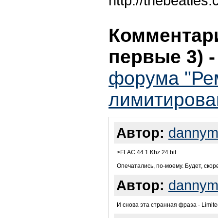
http://thebeat
Комментари
первые 3)
форума "Ре
лимитирова
Автор:
dannym
>FLAC 44.1 Khz 24 bit
Опечатались, по-моему. Будет, скоре
Автор:
dannym
И снова эта странная фраза - Limited E