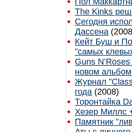
Пол Маккартни
The Kinks ре
Сегодня испол
Дассена
(2008
Кейт Буш и По
"самых клевы
Guns N'Roses 
новом альбом
Журнал "Class
года
(2008)
Торонтайка Dai
Хезер Миллс +
Памятник "лив
Аты с личног