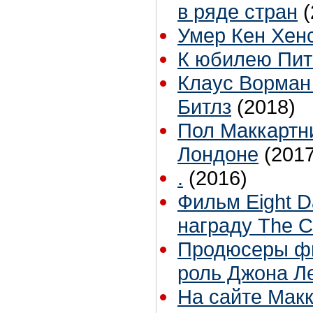
в ряде стран
(
Умер Кен Хен
К юбилею Пи
Клаус Ворман
Битлз
(2018)
Пол Маккартни 
Лондоне
(2017
.
(2016)
Фильм Eight D
награду The C
Продюсеры фи
роль Джона Л
На сайте Макк