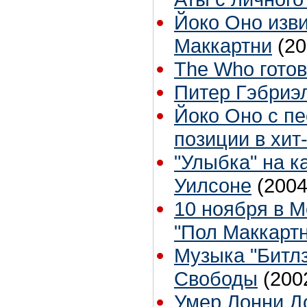
Йоко Оно изви
Маккартни
(20
The Who готов
Питер Гэбриэ
Йоко Оно с п
позиции в хит
"Улыбка" на 
Уилсоне
(2004
10 ноября в М
"Пол Маккартн
Музыка "Битлз
Свободы
(200
Умер Лонни Д