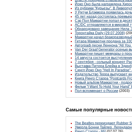
Йоко Оно была награждена Хирос
Из рубрики "Курьезы". В Ливерпу
У Ритчи Блэкмора появилась доч
45 лет назад состоялась премьер
Сэр Пол Маккартни попал в деся
AC/DC отправляются в мировой т
Обнародовано завещание Нила 
Торонтайка Daily (29.07.2008)
(20
Маккартни начал бракоразводный
Гитара Маккартни продана за 33
Автограф песни Леннона "All You
Van Der Graaf Generator осенью в
Маккартни пишет мемуары о пр
14 августа состоится выступлени
7 сентября - сольный концерт Ра
Выставка Питера Блейка в Эдинб
Сингл Йоко Оно "Hell In Paradise" 
Издательство Терра выпускает кн
Книга Ринго Старра "Postcards F
Новый альбом Маккартни - подро
Фильм "I Want To Hold Your Hand
Пол вспоминает о России
(2003)
Самые популярные новости
The Beatles переиздают Rubber S
Умерла Бонни Тайлер. Легендарн
Ринго Старру - 86!
(07.07.26)