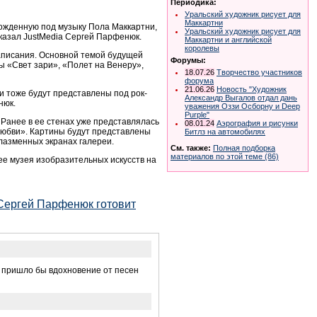
Периодика:
Уральский художник рисует для
Маккартни
рожденную под музыку Пола Маккартни,
Уральский художник рисует для
сказал JustMedia Сергей Парфенюк.
Маккартни и английской
королевы
написания. Основной темой будущей
Форумы:
ы «Свет зари», «Полет на Венеру»,
18.07.26
Творчество участников
форума
21.06.26
Новость "Художник
и тоже будут представлены под рок-
Александр Выгалов отдал дань
нюк.
уважения Оззи Осборну и Deep
Purple"
 Ранее в ее стенах уже представлялась
08.01.24
Аэрография и рисунки
 любви». Картины будут представлены
Битлз на автомобилях
лазменных экранах галереи.
См. также:
Полная подборка
материалов по этой теме (86)
ее музея изобразительных искусств на
"Сергей Парфенюк готовит
ю пришло бы вдохновение от песен