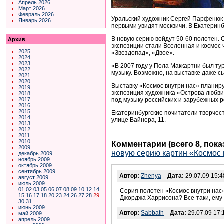
Апрель 2026
Март 2026
Февраль 2026
Уральский художник Сергей Парфенюк 
Январь 2026
первыми увидят москвичи. В Екатеринб
В новую серию войдут 50-60 полотен. 
Архив
экспозиции стали Вселенная и космос 
2025
«Звездопад», «Двое».
2024
2023
«В 2007 году у Пола Маккартни был ту
2022
музыку. Возможно, на выставке даже с
2021
2020
Выставку «Космос внутри нас» планиру
2019
экспозиция художника «Острова любви»
2018
под музыку российских и зарубежных 
2017
2016
2015
Екатеринбургские почитатели творчест
2014
улице Вайнера, 11.
2013
2012
2011
2010
Комментарии (всего 8, пок
2009
новую серию картин «Космос 
декабрь 2009
ноябрь 2009
октябрь 2009
сентябрь 2009
Автор:
Zhenya
Дата:
29.07.09 15:4
август 2009
июль 2009
01
02
03
05
06
07
08
09
10
12
14
Серия полотен «Космос внутри нас»
15
16
17
18
20
23
24
26
27
28
29
Джорджа Харрисона? Все-таки, ему 
30
31
июнь 2009
Автор:
Sabbath
Дата:
29.07.09 17:
май 2009
апрель 2009