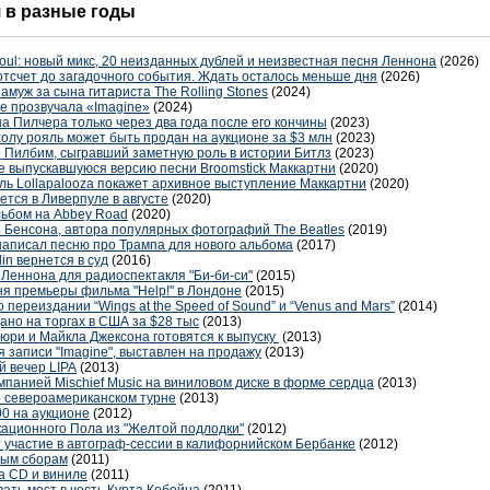
я в разные годы
oul: новый микс, 20 неизданных дублей и неизвестная песня Леннона
(2026)
отсчет до загадочного события. Ждать осталось меньше дня
(2026)
амуж за сына гитариста The Rolling Stones
(2024)
е прозвучала «Imagine»
(2024)
 Пилчера только через два года после его кончины
(2023)
лу рояль может быть продан на аукционе за $3 млн
(2023)
 Пилбим, сыгравший заметную роль в истории Битлз
(2023)
не выпускавшуюся версию песни Broomstick Маккартни
(2020)
ль Lollapalooza покажет архивное выступление Маккартни
(2020)
тся в Ливерпуле в августе
(2020)
льбом на Abbey Road
(2020)
и Бенсона, автора популярных фотографий The Beatles
(2019)
написал песню про Трампа для нового альбома
(2017)
in вернется в суд
(2016)
Леннона для радиоспектакля "Би-би-си"
(2015)
ня премьеры фильма "Help!" в Лондоне
(2015)
переиздании “Wings at the Speed of Sound” и “Venus and Mars”
(2014)
ано на торгах в США за $28 тыс
(2013)
юри и Майкла Джексона готовятся к выпуску
(2013)
 записи "Imagine", выставлен на продажу
(2013)
й вечер LIPA
(2013)
мпанией Mischief Music на виниловом диске в форме сердца
(2013)
 о североамериканском турне
(2013)
00 на аукционе
(2012)
кационного Пола из "Желтой подлодки"
(2012)
т участие в автограф-сессии в калифорнийском Бербанке
(2012)
вым сборам
(2011)
а CD и виниле
(2011)
ать мост в честь Курта Кобейна
(2011)