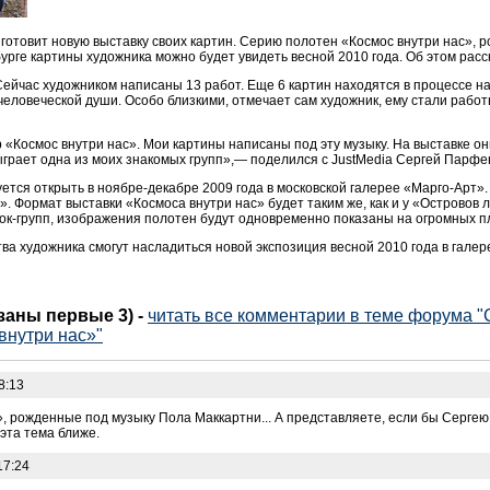
готовит новую выставку своих картин. Серию полотен «Космос внутри нас», 
урге картины художника можно будет увидеть весной 2010 года. Об этом рас
Сейчас художником написаны 13 работ. Еще 6 картин находятся в процессе 
человеческой души. Особо близкими, отмечает сам художник, ему стали работ
р «Космос внутри нас». Мои картины написаны под эту музыку. На выставке он
ыграет одна из моих знакомых групп»,— поделился с JustMedia Сергей Парфе
ется открыть в ноябре-декабре 2009 года в московской галерее «Марго-Арт».
. Формат выставки «Космоса внутри нас» будет таким же, как и у «Островов
рок-групп, изображения полотен будут одновременно показаны на огромных п
ва художника смогут насладиться новой экспозиция весной 2010 года в галер
азаны первые 3)
-
читать все комментарии в теме форума 
внутри нас»"
8:13
, рожденные под музыку Пола Маккартни... А представляете, если бы Серге
эта тема ближе.
17:24