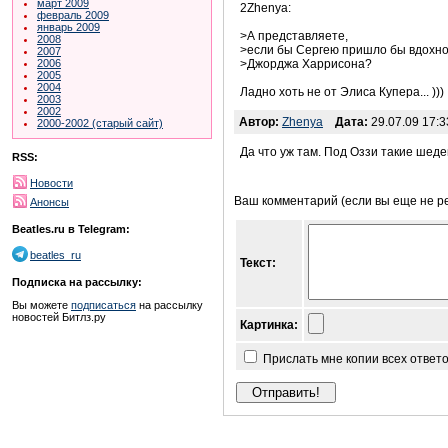
март 2009
2Zhenya:
февраль 2009
январь 2009
>А представляете,
2008
>если бы Сергею пришло бы вдохно
2007
2006
>Джорджа Харрисона?
2005
2004
Ладно хоть не от Элиса Купера... )))
2003
2002
Автор:
Zhenya
Дата:
29.07.09 17:3
2000-2002 (старый сайт)
Да что уж там. Под Оззи такие шед
RSS:
Новости
Ваш комментарий (если вы еще не р
Анонсы
Beatles.ru в Telegram:
beatles_ru
Текст:
Подписка на рассылку:
Вы можете
подписаться
на рассылку
новостей Битлз.ру
Картинка:
Прислать мне копии всех ответ