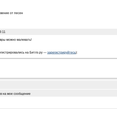
вение от песен
3:11
евры можно малевать!
егистрировались на Битлз.ру —
зарегистрируйтесь
):
ов на мое сообщение