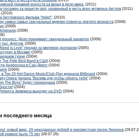
имской премией искусств за вклад в дело мира
(2011)
ле посажен за решетку вор, названный в честь всех четверых битлов
(2011)
ь
(2010)
а битловского фильма "Help!"
(2010)
тку самых самых сексуальных мужчин планеты зрелого возраста
(2008)
ур
(2008)
Эспинала
(2008)
08)
 процесс. Дело принимает скандальный характер
(2006)
0 тыс. фунтов
(2006)
 Need is Love" продан за миллион долларов
(2005)
ыступит в Москве!
(2005)
ошедшем турне
(2004)
е The Pete Best Band в США
(2004)
сти Андерсона в Сан-Диего
(2004)
урге
(2004)
- в Top 20 Hot Dance Music/Club Play журнала Billboard
(2004)
игу Олега Чилапа "Восемь рук чтобы обнять тебя"
(2004)
rom The Boys" будет переиздана
(2004)
бности!
(2004)
" Роберта Земекиса выходит на DVD
(2004)
 последнего месяца
oul: новый микс, 20 неизданных дублей и неизвестная песня Леннона
(29.07.2
ой певице было 75 лет
(09.07.26)