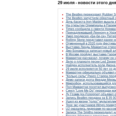
29 июля - новости этого дн
The Beatles переиздают Rubber S
The Beatles запустили обратный 
Дочь басиста Iron Maiden вышла з
На открытии Олимпиады в Париж
Times сообщила о смерти Нормана
Принадлежавший Леннону и Уорхо
Умер продюсер «Би-би-си» Питер
Rolling Stone представил ранее 
Отмененный в 2020 году фестива
Выставка Линды Маккартни открое
Джо Бонамасса записал новый а
В Москве пройдет выставка Гарр
Маккартни рассказал, почему он 
Дело о плагиате песни Led Zeppel
Найден исполнитель роли Джона 
29 июля исполняется 50 лет со д
Маккартни официально объявил о 
"Кольцо силы" Ринго Старра прод
Демо-записи дуэта Фредди Меркь
Микрофон, использовавшийся для
Пол Маккартни посетил выпускно
Сингл "Love Me Do" переиздан ко
Лу Грэмм (ex-Foreigner) объявил
Запись Beatles продана за $ 35 0
Ушел из жизни "голос" мультипли
Трое экс-участников Wings приму
U2 оказались лидерами по кассо
Записи The Smiths переиздадут н
Власти Абердина отказались назв