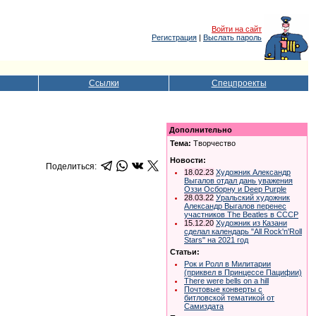
Войти на сайт
Регистрация
|
Выслать пароль
Ссылки
Спецпроекты
Дополнительно
Тема:
Творчество
Новости:
Поделиться:
18.02.23
Художник Александр
Выгалов отдал дань уважения
Оззи Осборну и Deep Purple
28.03.22
Уральский художник
Александр Выгалов перенес
участников The Beatles в СССР
15.12.20
Художник из Казани
сделал календарь "All Rock'n'Roll
Stars" на 2021 год
Статьи:
Рок и Ролл в Милитарии
(приквел в Принцессе Пацифии)
There were bells on a hill
Почтовые конверты с
битловской тематикой от
Самиздата