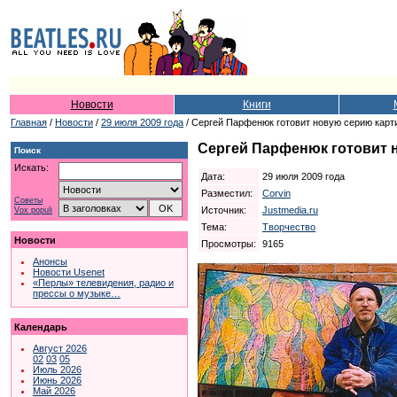
Новости
Книги
Главная
/
Новости
/
29 июля 2009 года
/ Сергей Парфенюк готовит новую серию карт
Сергей Парфенюк готовит 
Поиск
Искать:
Дата:
29 июля 2009 года
Разместил:
Corvin
Советы
Источник:
Justmedia.ru
Vox populi
Тема:
Творчество
Новости
Просмотры:
9165
Анонсы
Новости Usenet
«Перлы» телевидения, радио и
прессы о музыке…
Календарь
Август 2026
02
03
05
Июль 2026
Июнь 2026
Май 2026