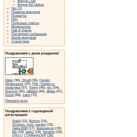
Форум Club
Форум Ad Libitum
Чат (0)
Правила форумов
Подкасты
FAQ
Полезные советы
Модераторы
Hall of shame
Последние сообщения
Архив форумов
Статистика
Поздравляем с днем рождения!
Ritok
(30),
Olya8
(35),
Fender
Stratocaster
(37),
Phil - Гордость
галактики
(37),
Tonny
(45),
drc
(54),
Kravcov
(62),
oldwise
(64),
alpato
(67),
Kosta
(68),
zaka
(72)
Показать всех
Поздравляем с годовщиной
регистрации!
Snied
(11),
Borkop
(14),
Octopus_from_garden
(15),
2alex2008
(17),
Magnateron
(19),
Me
(19),
abt52
(19),
Seralvin
(19),
DISCO COMMANDER
(20),