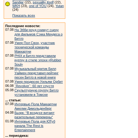
Sandjar
(22),
sexuality itself
(22),
WKH
(23),
one of YOU
(24),
Yutan
(24)
Показать всех
Последние новости:
07.08
На Эбби-роуд снимут сцену
для фильмов Сэма Мендеса о
Битлз
07.08
Умер Пол Свон, участник
технической команды
Маккартни
07.08
PHIX и Битлз представили
куртку в стиле эпохи «Rubber
Soul»
07.08
Музыкальный критик Билл
Уаймен представил рейтинг
песен Битлз в новой книге
07.08
Умер продюсер Уильям Орбит
06.08
`Revolver`: 60 лет спустя
05.08
Скульптурную группу Битлз
установили в Томске
... статьи:
07.08
Интервью Пола Маккартни
Амелии Димольденберг
04.08
Бьорк: “В воздухе витают
разительные перемены”
01.08
Интервью Пола для ЮТуб
канала The Rest is
Entertainment
... периодика: