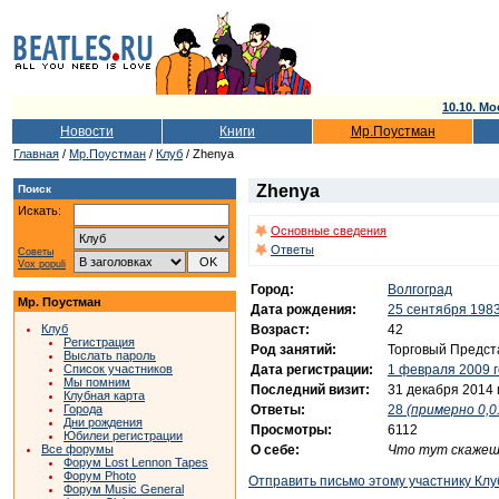
10.10. Мо
Новости
Книги
Мр.Поустман
Главная
/
Мр.Поустман
/
Клуб
/ Zhenya
Zhenya
Поиск
Искать:
Основные сведения
Ответы
Советы
Vox populi
Город:
Волгоград
Мр. Поустман
Дата рождения:
25 сентября 1983
Возраст:
42
Клуб
Регистрация
Род занятий:
Торговый Предст
Выслать пароль
Дата регистрации:
1 февраля 2009 
Список участников
Мы помним
Последний визит:
31 декабря 2014 
Клубная карта
Ответы:
28
(примерно 0,0
Города
Дни рождения
Просмотры:
6112
Юбилеи регистрации
О себе:
Что тут скажеш
Все форумы
Форум Lost Lennon Tapes
Форум Photo
Отправить письмо этому участнику Клу
Форум Music General