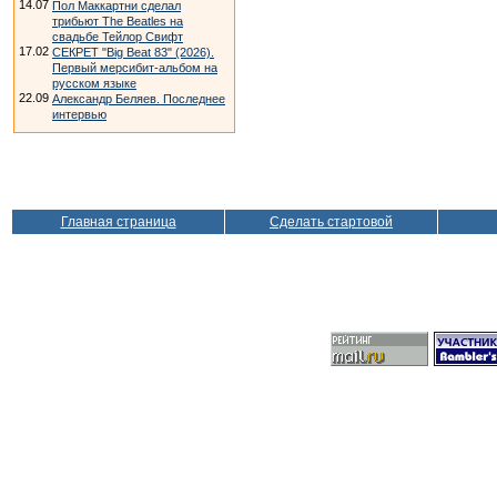
14.07
Пол Маккартни сделал
трибьют The Beatles на
свадьбе Тейлор Свифт
17.02
СЕКРЕТ "Big Beat 83" (2026).
Первый мерсибит-альбом на
русском языке
22.09
Александр Беляев. Последнее
интервью
Главная страница
Сделать стартовой