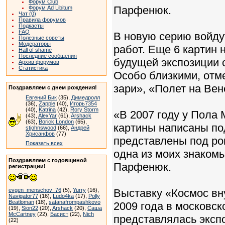
Форум Club
Парфенюк.
Форум Ad Libitum
Чат (0)
Правила форумов
Подкасты
FAQ
В новую серию войду
Полезные советы
Модераторы
работ. Еще 6 картин 
Hall of shame
Последние сообщения
будущей экспозиции 
Архив форумов
Статистика
Особо близкими, отм
зари», «Полет на Вен
Поздравляем с днем рождения!
Евгений Бик
(35),
Димедролл
(36),
Zapple
(40),
Игорь7354
(40),
Katrina
(42),
Rory Storm
«В 2007 году у Пола 
(43),
AlexYar
(61),
Arshack
(63),
Borick London
(65),
картины написаны под
stjohnswood
(66),
Андрей
Хрисанфов
(77)
представлены под ро
Показать всех
одна из моих знакомы
Поздравляем с годовщиной
Парфенюк.
регистрации!
evgen_menschov_76
(5),
Yurry
(16),
Выставку «Космос вн
Navigator77
(16),
Ludo4ka
(17),
Polly
Beatloman
(18),
satanafrompashkovo
2009 года в московск
(19),
Sion22
(20),
Arshack
(20),
Саша
McCartney
(22),
Басист
(22),
Nich
представлялась эксп
(22)