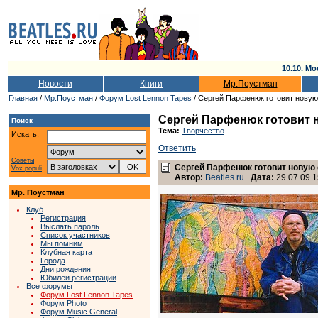
10.10. Мо
Новости
Книги
Мр.Поустман
Главная
/
Мр.Поустман
/
Форум Lost Lennon Tapes
/ Сергей Парфенюк готовит новую
Сергей Парфенюк готовит 
Поиск
Тема:
Творчество
Искать:
Ответить
Советы
Сергей Парфенюк готовит новую 
Vox populi
Автор:
Beatles.ru
Дата:
29.07.09 1
Мр. Поустман
Клуб
Регистрация
Выслать пароль
Список участников
Мы помним
Клубная карта
Города
Дни рождения
Юбилеи регистрации
Все форумы
Форум Lost Lennon Tapes
Форум Photo
Форум Music General