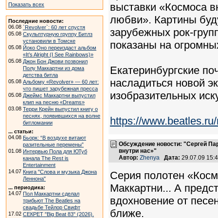
выставки «Космоса вн
Показать всех
любви». Картины буд
Последние новости:
06.08
`Revolver`: 60 лет спустя
зарубежных рок-груп
05.08
Скульптурную группу Битлз
установили в Томске
показаны на огромны
05.08
Йоко Оно переиздаст альбом
«It’s Alright (I See Rainbows)»
05.08
Джон Бон Джови позвонил
Екатеринбургские по
Полу Маккартни из дома
детства битла
насладиться новой эк
05.08
Альбому «Revolver» — 60 лет:
что пишет зарубежная пресса
изобразительных иску
05.08
Джеймс Маккартни выпустил
клип на песню «Dreams»
03.08
Терри Крейн выпустил книгу о
песнях, появившихся на волне
https://www.beatles.
битломании
... статьи:
04.08
Бьорк: “В воздухе витают
Обсуждение новости: "Сергей Па
разительные перемены”
внутри нас»"
01.08
Интервью Пола для ЮТуб
Автор:
Zhenya
Дата:
29.07.09 15
канала The Rest is
Entertainment
14.07
Книга "Слова и музыка Джона
Серия полотен «Косм
Леннона"
Маккартни... А пред
... периодика:
14.07
Пол Маккартни сделал
вдохновение от песе
трибьют The Beatles на
свадьбе Тейлор Свифт
ближе.
17.02
СЕКРЕТ "Big Beat 83" (2026).