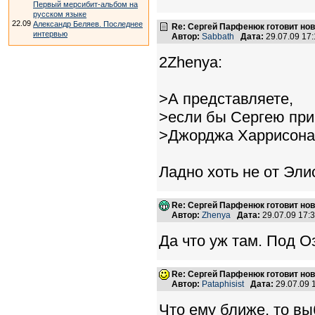
Первый мерсибит-альбом на
русском языке
22.09
Александр Беляев. Последнее
Re: Сергей Парфенюк готовит нов
интервью
Автор:
Sabbath
Дата:
29.07.09 17
2Zhenya:
>А представляете,
>если бы Сергею при
>Джорджа Харрисона
Ладно хоть не от Элиса
Re: Сергей Парфенюк готовит нов
Автор:
Zhenya
Дата:
29.07.09 17:
Да что уж там. Под 
Re: Сергей Парфенюк готовит нов
Автор:
Pataphisist
Дата:
29.07.09 
Что ему ближе, то вы