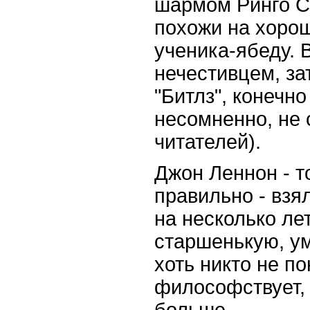
шармом Ринго С
похожи на хорош
ученика-ябеду. 
нечестивцем, за
"Битлз", конечно 
несомненно, не 
читателей).
Джон Леннон - т
правильно - взя
на несколько ле
старшенькую, у
хоть никто не по
философствует, 
больше.