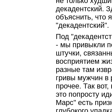
не только худши
декадентский. З
объяснить, что 
"декадентский".
Под "декадентст
- мы привыкли п
штучки, связанн
восприятием жиз
разные там изв
гривы мужчин в 
прочее. Так вот,
это попросту ид
Марс" есть приз
глубокого упадка