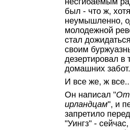
несгибаемым ра
был - что ж, хот
неумышленно, од
молодежной рево
стал дожидаться
своим буржуазн
дезертировал в 
домашних забот
И все же, ж все..
Он написал "
От
ирландцам
", и 
запретило перед
"Уингз" - сейчас