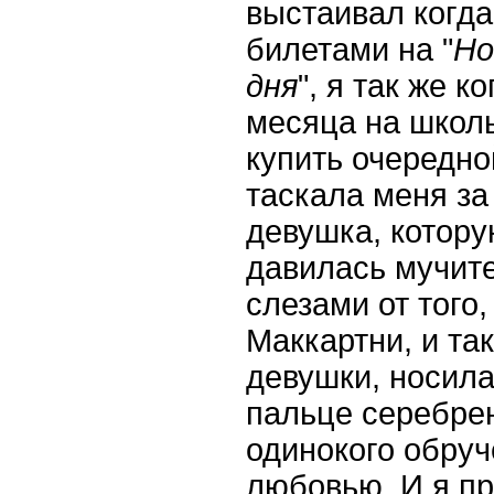
выстаивал когда
билетами на "
Но
дня
", я так же к
месяца на школь
купить очередно
таскала меня за
девушка, котору
давилась мучит
слезами от того
Маккартни, и та
девушки, носил
пальце серебре
одинокого обруч
любовью. И я пр