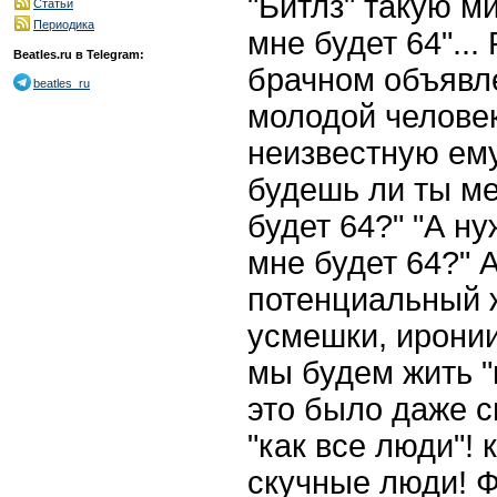
"Битлз" такую м
Статьи
Периодика
мне будет 64"...
Beatles.ru в Telegram:
брачном объявле
beatles_ru
молодой челове
неизвестную ему
будешь ли ты ме
будет 64?" "А ну
мне будет 64?" 
потенциальный 
усмешки, ирони
мы будем жить "
это было даже с
"как все люди"!
скучные люди! Ф