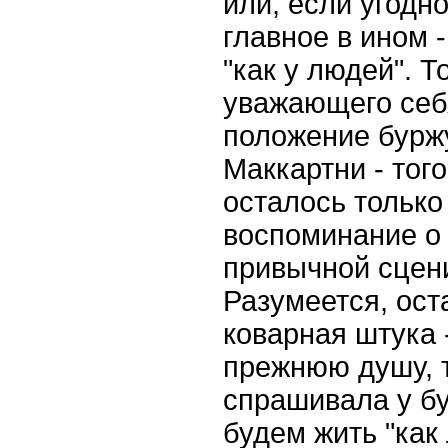
или, если угодно
главное в ином 
"как у людей". Т
уважающего себя
положение бурж
Маккартни - того,
осталось тольк
воспоминание о
привычной сцени
Разумеется, оста
коварная штука 
прежнюю душу, т
спрашивала у б
будем жить "как 