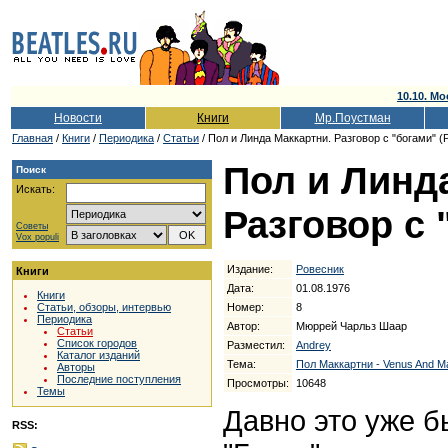
10.10. Мо
Новости
Книги
Мр.Поустман
Главная
/
Книги
/
Периодика
/
Статьи
/ Пол и Линда Маккартни. Разговор с "богами" (Р
Пол и Линд
Поиск
Искать:
Разговор с 
Советы
Vox populi
Издание:
Ровесник
Книги
Дата:
01.08.1976
Книги
Номер:
8
Статьи, обзоры, интервью
Периодика
Автор:
Мюррей Чарльз Шаар
Статьи
Список городов
Разместил:
Andrey
Каталог изданий
Тема:
Пол Маккартни - Venus And M
Авторы
Последние поступления
Просмотры:
10648
Темы
Давно это уже б
RSS: