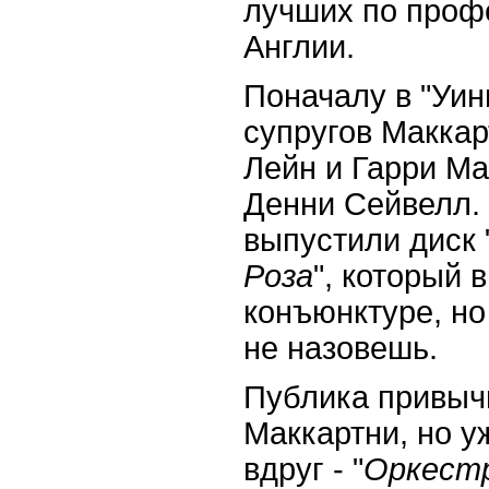
лучших по проф
Англии.
Поначалу в "Уин
супругов Маккар
Лейн и Гарри Ма
Денни Сейвелл. 
выпустили диск 
Роза
", который 
конъюнктуре, но
не назовешь.
Публика привыч
Маккартни, но у
вдруг - "
Оркест