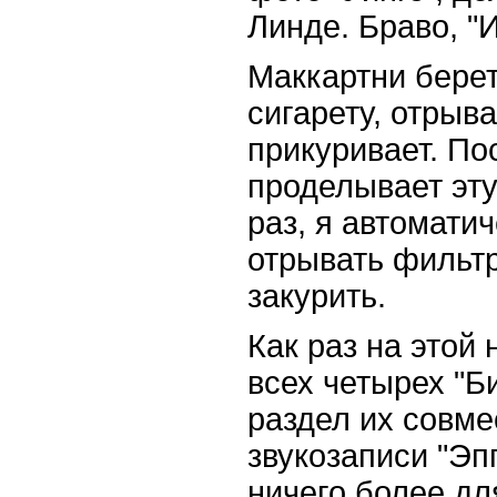
Линде. Браво, "
Маккартни бере
сигарету, отрыв
прикуривает. Пос
проделывает эт
раз, я автомати
отрывать фильтр
закурить.
Как раз на этой
всех четырех "Б
раздел их совм
звукозаписи "Эпп
ничего более дл