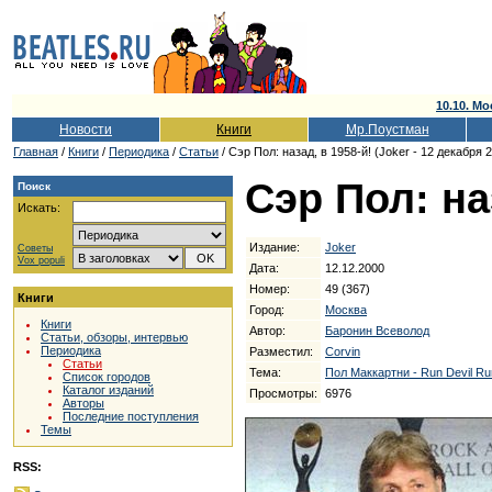
10.10. Мо
Новости
Книги
Мр.Поустман
Главная
/
Книги
/
Периодика
/
Статьи
/ Сэр Пол: назад, в 1958-й! (Joker - 12 декабря 
Сэр Пол: на
Поиск
Искать:
Издание:
Joker
Советы
Vox populi
Дата:
12.12.2000
Номер:
49 (367)
Книги
Город:
Москва
Книги
Автор:
Баронин Всеволод
Статьи, обзоры, интервью
Периодика
Разместил:
Corvin
Статьи
Тема:
Пол Маккартни - Run Devil Ru
Список городов
Каталог изданий
Просмотры:
6976
Авторы
Последние поступления
Темы
RSS: