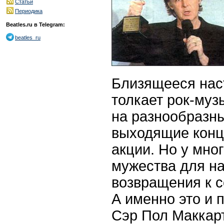
Статьи
Периодика
Beatles.ru в Telegram:
beatles_ru
Близящееся нас
толкает рок-муз
на разнообразны
выходящие конц
акции. Но у мно
мужества для н
возвращения к 
А именно это и 
Сэр Пол Маккар