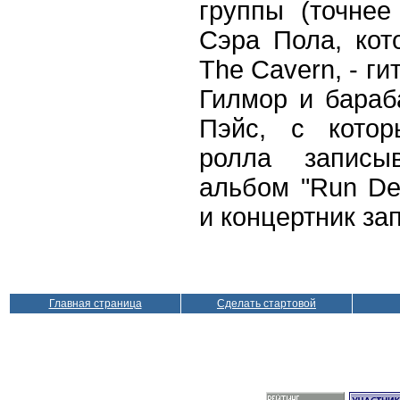
группы (точнее
Сэра Пола, кот
The Cavern, - ги
Гилмор и бараб
Пэйс, с котор
ролла записы
альбом "Run Dev
и концертник за
Главная страница
Сделать стартовой