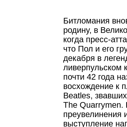
Битломания вно
родину, в Велик
когда пресс-атт
что Пол и его гр
декабря в леге
ливерпульском к
почти 42 года н
восхождение к п
Beatles, звавших
The Quarrymen. 
преувелинения 
выступление нап