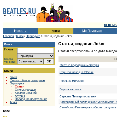
10.10. Мо
Новости
Книги
Мр.Поустман
Главная
/
Книги
/
Периодика
/ Статьи, издание Joker
Статьи, издание Joker
Поиск
Искать:
Статьи отсортированы по дате выхода
Н
Советы
Vox populi
Желтые подводные мемуары
Книги
Сэр Пол: назад, в 1958-й!
Книги
Статьи, обзоры, интервью
Рояль за миллион
Периодика
Статьи
Ворота нашлись
Список городов
Каталог изданий
Авторы
Сержант Пеппер по латыни
Последние поступления
Долгожданный релиз диска "Vertical Man" 
Темы
Семейство Галлахеров собирается купит
RSS: