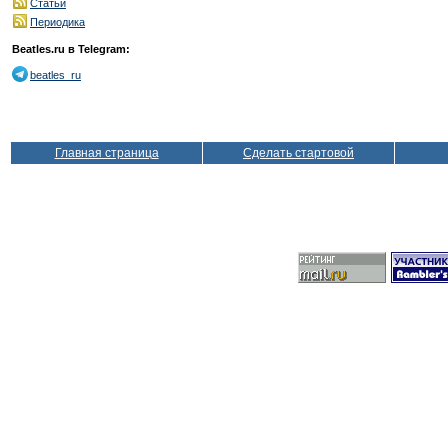
Статьи
Периодика
Beatles.ru в Telegram:
beatles_ru
Главная страница
Сделать стартовой