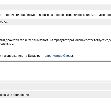
ое-то произведение искусства: никогда еще не встречал нескладный, пустопор
:27:54
ами,прочитав это интервью,вспомнил фразу,которая очень соответствует со
ольным...
егистрировались на Битлз.ру —
зарегистрируйтесь
):
ов на мое сообщение