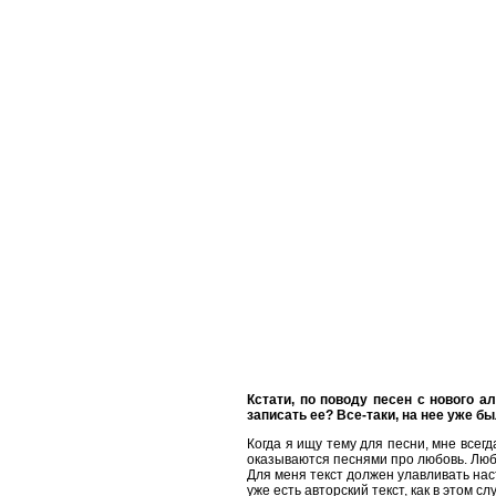
Кстати, по поводу песен с нового а
записать ее? Все-таки, на нее уже б
Когда я ищу тему для песни, мне всегд
оказываются песнями про любовь. Любо
Для меня текст должен улавливать наст
уже есть авторский текст, как в этом с