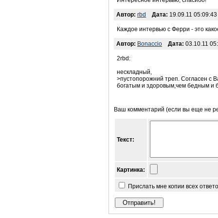
Интересное интервью, спасибо!
Автор:
rbd
Дата:
19.09.11 05:09:43
Каждое интервью с Ферри - это как
Автор:
Bonaccio
Дата:
03.10.11 05
2rbd:
нескладный,
>пустопорожний треп. Согласен с В
богатым и здоровым,чем бедным и б
Ваш комментарий (если вы еще не р
Текст:
Картинка:
Прислать мне копии всех ответ