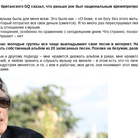
 британского GQ сказал, что раньше рок был национальным времяпрепро
музыка была для меня всем. Это было как – «О боже, я не богу без этого жи
который потратил все свои деньги (смеется). Я по много раз переслушивал 
ь отношение к музыке.
отношения, особенно по сравнению с сегодняшним днем. Что странно, поскол
слушают – нет
йчас молодые группы все чаще выкладывают свои песни в интернет. Нап
ь собственный альбом из 20 записанных песен. Похоже на безумие, разв
ык к другому подходу – мне нравится держать альбом в руках, мне нрави
ий, я люблю хранить и слушать музыку на виниле – в этом есть что-то лич
индустрия меняется, и те, с кем я работаю, мои дети, они понимают этот ми
также.