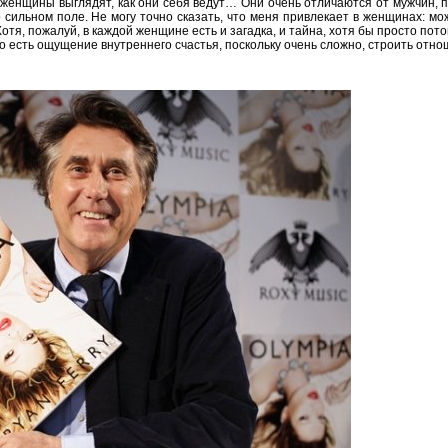
к женщины выглядят, как они себя ведут… Они очень отличаются от мужчин, п
ильном поле. Не могу точно сказать, что меня привлекает в женщинах: може
отя, пожалуй, в каждой женщине есть и загадка, и тайна, хотя бы просто пото
ого есть ощущение внутреннего счастья, поскольку очень сложно, строить отн