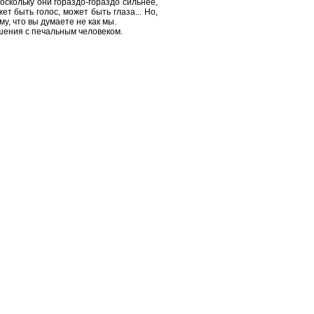
оскольку они гораздо-гораздо сильнее,
т быть голос, может быть глаза... Но,
му, что вы думаете не как мы.
ошения с печальным человеком.