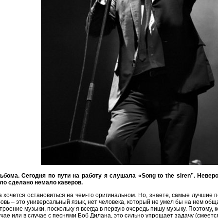
льбома. Сегодня по пути на работу я слушала «Song to the siren”. Невер
ыло сделано немало каверов.
а хочется остановиться на чем-то оригинальном. Но, знаете, самые лучшие п
вь – это универсальный язык, нет человека, который не умел бы на нем общ
роение музыки, поскольку я всегда в первую очередь пишу музыку. Поэтому, 
лучае или в случае с песнями Боб Дилана, это сильно упрощает задачу (смеется