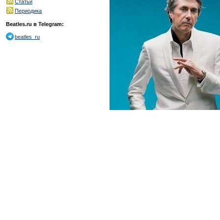
Статьи
Периодика
Beatles.ru в Telegram:
beatles_ru