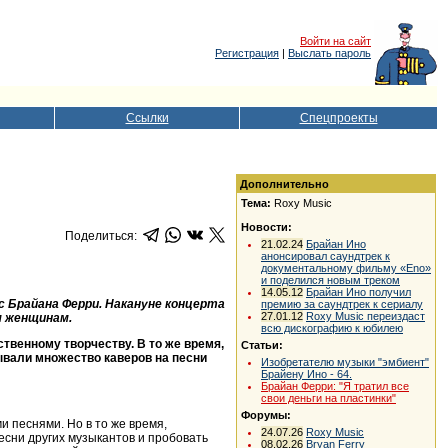
Войти на сайт
Регистрация
|
Выслать пароль
Ссылки
Спецпроекты
Дополнительно
Тема:
Roxy Music
Новости:
Поделиться:
21.02.24
Брайан Ино
анонсировал саундтрек к
документальному фильму «Eno»
и поделился новым треком
14.05.12
Брайан Ино получил
c Брайана Ферри. Накануне концерта
премию за саундтрек к сериалу
27.01.12
Roxy Music переиздаст
м женщинам.
всю дискографию к юбилею
твенному творчеству. В то же время,
Статьи:
ывали множество каверов на песни
Изобретателю музыки "эмбиент"
Брайену Ино - 64.
Брайан Ферри: "Я тратил все
свои деньги на пластинки"
Форумы:
и песнями. Но в то же время,
24.07.26
Roxy Music
песни других музыкантов и пробовать
08.02.26
Bryan Ferry