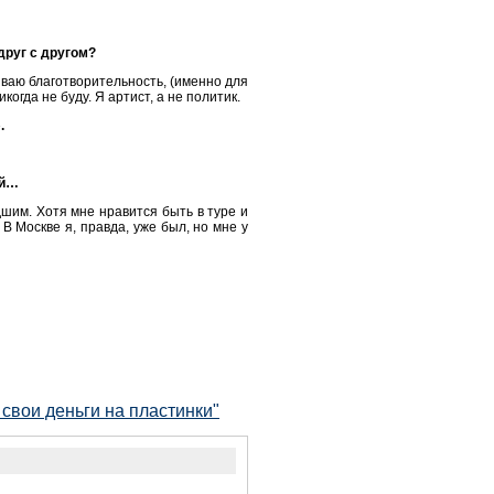
друг с другом?
иваю благотворительность, (именно для
огда не буду. Я артист, а не политик.
.
ой…
дшим. Хотя мне нравится быть в туре и
 Москве я, правда, уже был, но мне у
свои деньги на пластинки"