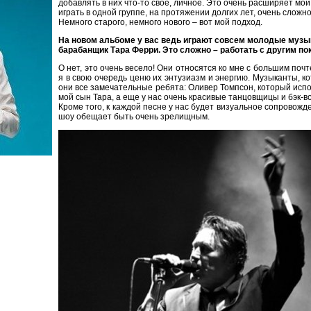
добавлять в них что-то свое, личное. Это очень расширяет мо
играть в одной группе, на протяжении долгих лет, очень слож
Немного старого, немного нового – вот мой подход.
На новом альбоме у вас ведь играют совсем молодые музык
барабанщик Тара Ферри. Это сложно – работать с другим п
О нет, это очень весело! Они относятся ко мне с большим почт
я в свою очередь ценю их энтузиазм и энергию. Музыканты, ко
они все замечательные ребята: Оливер Томпсон, который исп
мой сын Тара, а еще у нас очень красивые танцовщицы и бэк-в
Кроме того, к каждой песне у нас будет визуальное сопровожд
шоу обещает быть очень зрелищным.