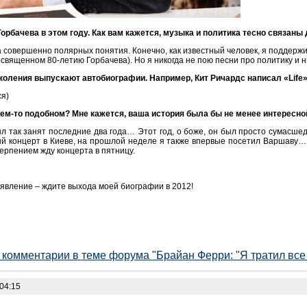
рбачева в этом году. Как вам кажется, музыка и политика тесно связаны 
ва совершенно полярных понятия. Конечно, как известный человек, я поддерж
освященном 80-летию Горбачева). Но я никогда не пою песни про политику и ник
оления выпускают автобиографии. Например, Кит Ричардс написал «Life»
ся)
чем-то подобном? Мне кажется, ваша история была бы не менее интересн
ыл так занят последние два года… Этот год, о боже, он был просто сумасше
й концерт в Киеве, на прошлой неделе я также впервые посетил Варшаву… В
терпением жду концерта в пятницу.
вление – ждите выхода моей биографии в 2012!
е комментарии в теме форума "Брайан Ферри: "Я тратил все 
:04:15