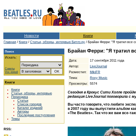
Новости
Книги
Главная
/
Книги
/
Cтатьи, обзоры, интервью Битлз.ру
/ Брайан Ферри: "Я тратил все с
Брайан Ферри: "Я тратил в
Поиск
Искать:
Дата:
17 сентября 2011 года
Автор:
LiveJournal
Советы
Разместил:
MikiFR
Vox populi
Тема:
Roxy Music
Книги
Просмотры:
5574
Книги
Сегодня в Крокус Сити Холле пройд
Статьи, обзоры, интервью
редакция LiveJournal поговорила с 
Периодика
Статьи
Вы часто говорите, что любите эксп
Список городов
Каталог изданий
в 2007 году вы выпустили альбом ка
Авторы
«The Beatles». Так что же вам все-та
Последние поступления
Темы
RSS: