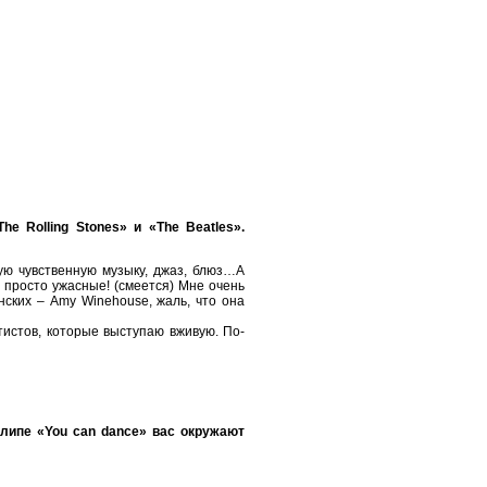
 Rolling Stones» и «The Beatles».
ую чувственную музыку, джаз, блюз…А
 просто ужасные! (смеется) Мне очень
нских – Amy Winehouse, жаль, что она
тистов, которые выступаю вживую. По-
липе «You can dance» вас окружают