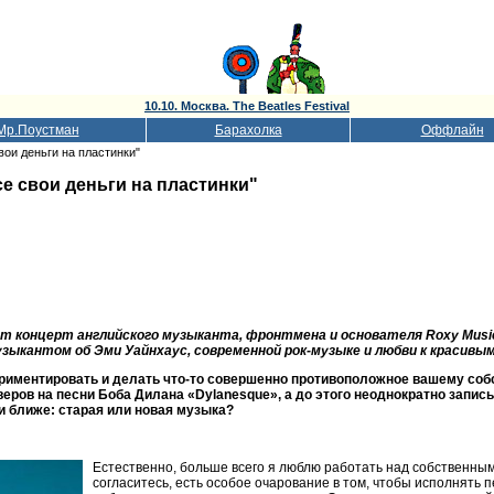
10.10. Москва. The Beatles Festival
Мр.Поустман
Барахолка
Оффлайн
вои деньги на пластинки"
се свои деньги на пластинки"
ет концерт английского музыканта, фронтмена и основателя Roxy Musi
музыкантом об Эми Уайнхаус, современной рок-музыке и любви к красивы
ериментировать и делать что-то совершенно противоположное вашему собс
веров на песни Боба Дилана «Dylanesque», а до этого неоднократно запис
ки ближе: старая или новая музыка?
Естественно, больше всего я люблю работать над собственным
согласитесь, есть особое очарование в том, чтобы исполнять 