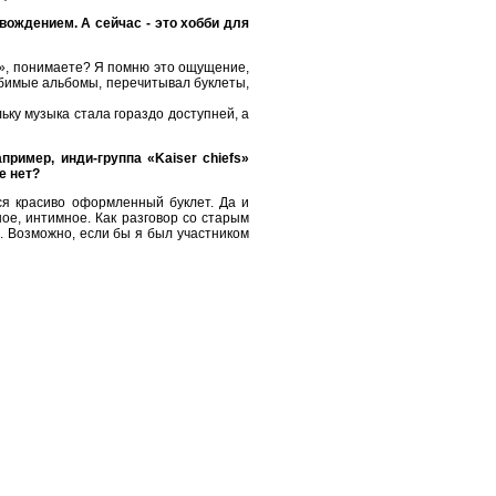
вождением. А сейчас - это хобби для
ть», понимаете? Я помню это ощущение,
любимые альбомы, перечитывал буклеты,
ьку музыка стала гораздо доступней, а
ример, инди-группа «Kaiser chiefs»
е нет?
тся красиво оформленный буклет. Да и
ное, интимное. Как разговор со старым
р. Возможно, если бы я был участником