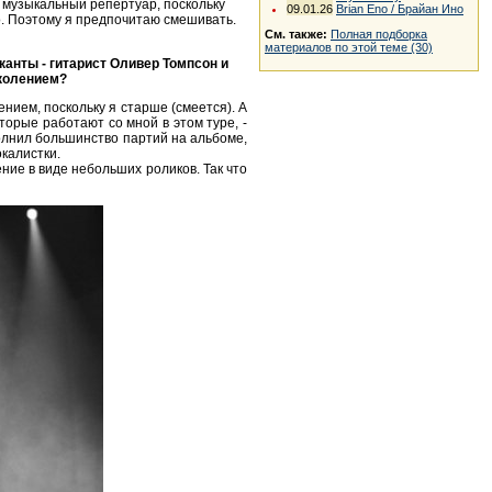
й музыкальный репертуар, поскольку
09.01.26
Brian Eno / Брайан Ино
но. Поэтому я предпочитаю смешивать.
См. также:
Полная подборка
материалов по этой теме (30)
анты - гитарист Оливер Томпсон и
околением?
ением, поскольку я старше (смеется). А
торые работают со мной в этом туре, -
олнил большинство партий на альбоме,
окалистки.
ение в виде небольших роликов. Так что