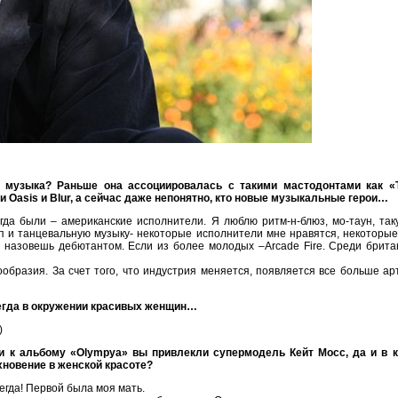
 музыка? Раньше она ассоциировалась с такими мастодонтами как «The
 Oasis и Blur, а сейчас даже непонятно, кто новые музыкальные герои…
гда были – американские исполнители. Я люблю ритм-н-блюз, мо-таун, так
п и танцевальную музыку- некоторые исполнители мне нравятся, некоторые
 не назовешь дебютантом. Если из более молодых –Arcade Fire. Среди брита
образия. За счет того, что индустрия меняется, появляется все больше ар
егда в окружении красивых женщин…
)
и к альбому «Olympya» вы привлекли супермодель Кейт Мосс, да и в к
новение в женской красоте?
егда! Первой была моя мать.