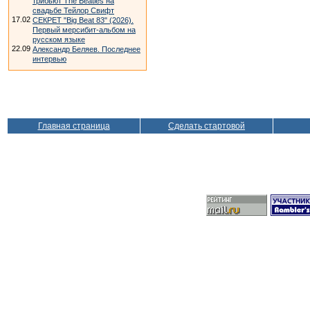
трибьют The Beatles на
свадьбе Тейлор Свифт
17.02
СЕКРЕТ "Big Beat 83" (2026).
Первый мерсибит-альбом на
русском языке
22.09
Александр Беляев. Последнее
интервью
Главная страница
Сделать стартовой