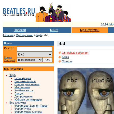
10.10. Мо
Новости
Книги
Мр.Поустман
Главная
/
Мр.Поустман
/
Клуб
/ rbd
rbd
Поиск
Искать:
Основные сведения
Темы
Советы
Vox populi
Ответы
Мр. Поустман
Клуб
Регистрация
Выслать пароль
Список участников
Мы помним
Клубная карта
Города
Дни рождения
Юбилеи регистрации
Все форумы
Форум Lost Lennon Tapes
Форум Photo
Форум Music General