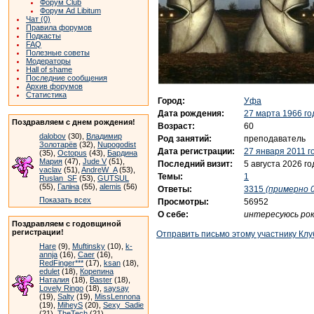
Форум Club
Форум Ad Libitum
Чат (0)
Правила форумов
Подкасты
FAQ
Полезные советы
Модераторы
Hall of shame
Последние сообщения
Архив форумов
Статистика
Город:
Уфа
Дата рождения:
27 марта 1966 го
Поздравляем с днем рождения!
Возраст:
60
dalobov
(30),
Владимир
Род занятий:
преподаватель
Золотарёв
(32),
Nupogodist
Дата регистрации:
27 января 2011 г
(35),
Octopus
(43),
Бардина
Мария
(47),
Jude V
(51),
Последний визит:
5 августа 2026 го
vaclav
(51),
AndreW_A
(53),
Темы:
1
Ruslan_SF
(53),
GUTSUL
(55),
Галіна
(55),
alemis
(56)
Ответы:
3315
(примерно 0
Показать всех
Просмотры:
56952
О себе:
интересуюсь ро
Поздравляем с годовщиной
регистрации!
Отправить письмо этому участнику Клу
Hare
(9),
Muftinsky
(10),
k-
annja
(16),
Caer
(16),
RedFinger***
(17),
ksan
(18),
edulet
(18),
Корепина
Наталия
(18),
Baster
(18),
Lovely Ringo
(18),
saysay
(19),
Salty
(19),
MissLennona
(19),
MiheyS
(20),
Sexy_Sadie
(21),
TheTech
(21)