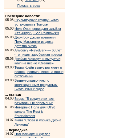
Показать всех
Последние новости:
05.08
Скульптурную группу Битлз
установили в Томске
05.08
Йоко Оно переиздаст альбом
«It’s Alright (I See Rainbows)»
05.08
Джон Бон Джови позвонил
Полу Маккартни из дома
детства битла
05.08
Альбому «Revolver» — 60 лет:
что пишет зарубежная пресса
05.08
Джеймс Маккартни выпустил
клип на песню «Dreams»
03.08
Терри Крейн выпустил книгу о
песнях, появившихся на волне
битломании
03.08
Вышел справочник по
коллекционным предметам
Битлз 1960-х годов
... статьи:
04.08
Бьорк: “В воздухе витают
разительные перемены”
01.08
Интервью Пола для ЮТуб
канала The Rest is
Entertainment
14.07
Книга "Слова и музыка Джона
Леннона"
... периодика:
14.07
Пол Маккартни сделал