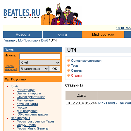
10.10. Мо
Новости
Книги
Мр.Поустман
Главная
/
Мр.Поустман
/
Клуб
/ UT4
UT4
Поиск
Искать:
Основные сведения
Темы
Советы
Vox populi
Ответы
Статьи
Мр. Поустман
Статьи (1)
Клуб
Регистрация
Выслать пароль
Дата
Список участников
Мы помним
18.12.2014 8:55:44
Pink Floyd - The Wal
Клубная карта
Города
Дни рождения
Юбилеи регистрации
Все форумы
Форум Lost Lennon Tapes
Форум Photo
Форум Music General