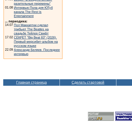
разительные перемены”
01.08
Интервью Пола для ЮТуб
канала The Rest is
Entertainment
... периодика:
14.07
Пол Маккартни сделал
трибьют The Beatles на
свадьбе Тейлор Свифт
17.02
СЕКРЕТ "Big Beat 83" (2026).
Первый мерсибит-альбом на
русском языке
22.09
Александр Беляев. Последнее
интервью
Главная страница
Сделать стартовой