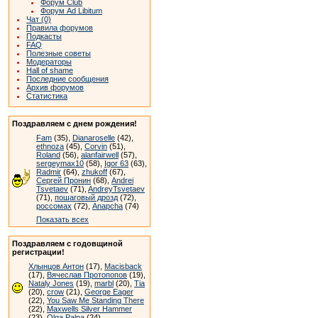
Форум Club
Форум Ad Libitum
Чат (0)
Правила форумов
Подкасты
FAQ
Полезные советы
Модераторы
Hall of shame
Последние сообщения
Архив форумов
Статистика
Поздравляем с днем рождения!
Fam
(35),
Dianaroselle
(42),
ethnoza
(45),
Corvin
(51),
Roland
(56),
alanfairwell
(57),
sergeymax10
(58),
Igor 63
(63),
Radmir
(64),
zhukoff
(67),
Сергей Пронин
(68),
Andrei
Tsvetaev
(71),
AndreyTsvetaev
(71),
пошаговый дрозд
(72),
россомах
(72),
Anapcha
(74)
Показать всех
Поздравляем с годовщиной
регистрации!
Хлынцов Антон
(17),
Macisback
(17),
Вячеслав Протопопов
(19),
Nataly Jones
(19),
marbl
(20),
Tia
(20),
crow
(21),
George Eager
(22),
You Saw Me Standing There
(22),
Maxwells Silver Hammer
(23),
Olga Palna
(24)