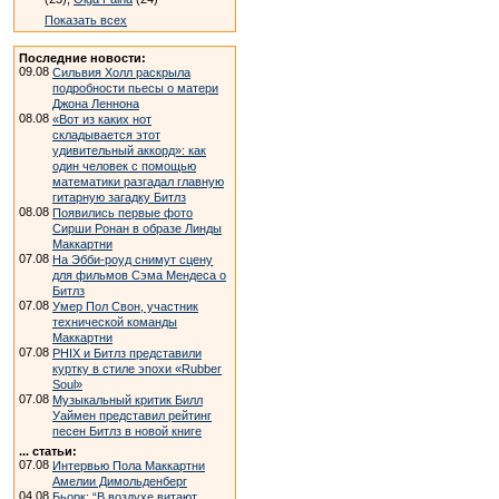
Показать всех
Последние новости:
09.08
Сильвия Холл раскрыла
подробности пьесы о матери
Джона Леннона
08.08
«Вот из каких нот
складывается этот
удивительный аккорд»: как
один человек с помощью
математики разгадал главную
гитарную загадку Битлз
08.08
Появились первые фото
Сирши Ронан в образе Линды
Маккартни
07.08
На Эбби-роуд снимут сцену
для фильмов Сэма Мендеса о
Битлз
07.08
Умер Пол Свон, участник
технической команды
Маккартни
07.08
PHIX и Битлз представили
куртку в стиле эпохи «Rubber
Soul»
07.08
Музыкальный критик Билл
Уаймен представил рейтинг
песен Битлз в новой книге
... статьи:
07.08
Интервью Пола Маккартни
Амелии Димольденберг
04.08
Бьорк: “В воздухе витают