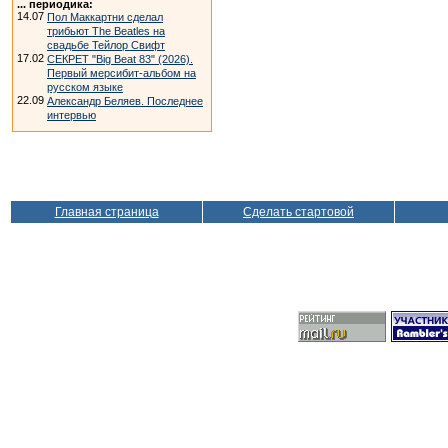
... периодика:
14.07
Пол Маккартни сделал
трибьют The Beatles на
свадьбе Тейлор Свифт
17.02
СЕКРЕТ "Big Beat 83" (2026).
Первый мерсибит-альбом на
русском языке
22.09
Александр Беляев. Последнее
интервью
Главная страница
Сделать стартовой