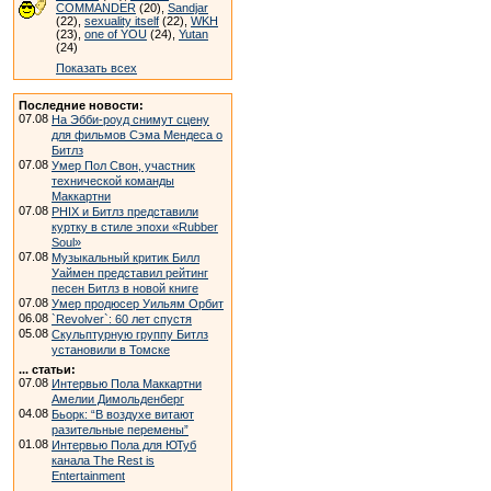
COMMANDER
(20),
Sandjar
(22),
sexuality itself
(22),
WKH
(23),
one of YOU
(24),
Yutan
(24)
Показать всех
Последние новости:
07.08
На Эбби-роуд снимут сцену
для фильмов Сэма Мендеса о
Битлз
07.08
Умер Пол Свон, участник
технической команды
Маккартни
07.08
PHIX и Битлз представили
куртку в стиле эпохи «Rubber
Soul»
07.08
Музыкальный критик Билл
Уаймен представил рейтинг
песен Битлз в новой книге
07.08
Умер продюсер Уильям Орбит
06.08
`Revolver`: 60 лет спустя
05.08
Скульптурную группу Битлз
установили в Томске
... статьи:
07.08
Интервью Пола Маккартни
Амелии Димольденберг
04.08
Бьорк: “В воздухе витают
разительные перемены”
01.08
Интервью Пола для ЮТуб
канала The Rest is
Entertainment