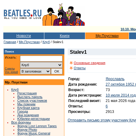
10.10. Мо
Новости
Книги
Мр.Поустман
Главная
/
Мр.Поустман
/
Клуб
/ Stalev1
Stalev1
Поиск
Искать:
Основные сведения
Ответы
Советы
Vox populi
Город:
Ярославль
Мр. Поустман
Дата рождения:
27 октября 1952 
Возраст:
73
Клуб
Регистрация
Дата регистрации:
10 июля 2014 год
Выслать пароль
Последний визит:
21 мая 2026 года
Список участников
Мы помним
Ответы:
6
Клубная карта
Просмотры:
2913
Города
Дни рождения
Юбилеи регистрации
Отправить письмо этому участнику Клу
Все форумы
Форум Lost Lennon Tapes
Форум Photo
Форум Music General