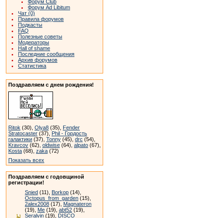
Форум Club
Форум Ad Libitum
Чат (0)
Правила форумов
Подкасты
FAQ
Полезные советы
Модераторы
Hall of shame
Последние сообщения
Архив форумов
Статистика
Поздравляем с днем рождения!
Ritok
(30),
Olya8
(35),
Fender
Stratocaster
(37),
Phil - Гордость
галактики
(37),
Tonny
(45),
drc
(54),
Kravcov
(62),
oldwise
(64),
alpato
(67),
Kosta
(68),
zaka
(72)
Показать всех
Поздравляем с годовщиной
регистрации!
Snied
(11),
Borkop
(14),
Octopus_from_garden
(15),
2alex2008
(17),
Magnateron
(19),
Me
(19),
abt52
(19),
Seralvin
(19),
DISCO