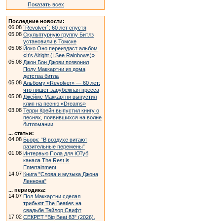
Показать всех
Последние новости:
06.08
`Revolver`: 60 лет спустя
05.08
Скульптурную группу Битлз
установили в Томске
05.08
Йоко Оно переиздаст альбом
«It’s Alright (I See Rainbows)»
05.08
Джон Бон Джови позвонил
Полу Маккартни из дома
детства битла
05.08
Альбому «Revolver» — 60 лет:
что пишет зарубежная пресса
05.08
Джеймс Маккартни выпустил
клип на песню «Dreams»
03.08
Терри Крейн выпустил книгу о
песнях, появившихся на волне
битломании
... статьи:
04.08
Бьорк: “В воздухе витают
разительные перемены”
01.08
Интервью Пола для ЮТуб
канала The Rest is
Entertainment
14.07
Книга "Слова и музыка Джона
Леннона"
... периодика:
14.07
Пол Маккартни сделал
трибьют The Beatles на
свадьбе Тейлор Свифт
17.02
СЕКРЕТ "Big Beat 83" (2026).