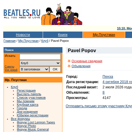
10.10. Мо
Новости
Книги
Мр.Поустман
Главная
/
Мр.Поустман
/
Клуб
/ Pavel Popov
Pavel Popov
Поиск
Искать:
Основные сведения
Объявления
Советы
Vox populi
Город:
Пенза
Мр. Поустман
Дата регистрации:
4 октября 2018 г
Последний визит:
2 июля 2026 года
Клуб
Регистрация
Объявления:
8
Выслать пароль
Просмотры:
4147
Список участников
Мы помним
Клубная карта
Отправить письмо этому участнику Клу
Города
Дни рождения
Юбилеи регистрации
Все форумы
Форум Lost Lennon Tapes
Форум Photo
Форум Music General