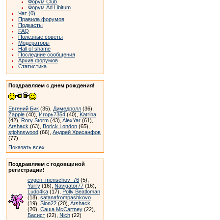
Форум Club
Форум Ad Libitum
Чат (0)
Правила форумов
Подкасты
FAQ
Полезные советы
Модераторы
Hall of shame
Последние сообщения
Архив форумов
Статистика
Поздравляем с днем рождения!
Евгений Бик
(35),
Димедролл
(36),
Zapple
(40),
Игорь7354
(40),
Katrina
(42),
Rory Storm
(43),
AlexYar
(61),
Arshack
(63),
Borick London
(65),
stjohnswood
(66),
Андрей Хрисанфов
(77)
Показать всех
Поздравляем с годовщиной
регистрации!
evgen_menschov_76
(5),
Yurry
(16),
Navigator77
(16),
Ludo4ka
(17),
Polly Beatloman
(18),
satanafrompashkovo
(19),
Sion22
(20),
Arshack
(20),
Саша McCartney
(22),
Басист
(22),
Nich
(22)