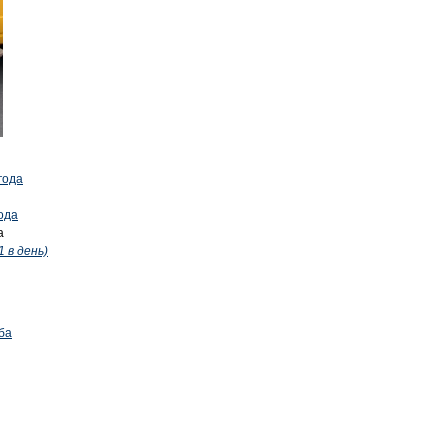
года
ода
а
1 в день)
ба