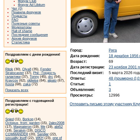
Форум Club
Форум Ad Libitum
Чат (0)
Правила форумов
Подкасты
FAQ
Полезные советы
Модераторы
Hall of shame
Последние сообщения
Архив форумов
Статистика
Город:
Рига
Поздравляем с днем рождения!
Дата рождения:
18 декабря 1956 
Возраст:
69
Дата регистрации:
23 ноября 2001 г
Ritok
(30),
Olya8
(35),
Fender
Последний визит:
5 марта 2026 год
Stratocaster
(37),
Phil - Гордость
галактики
(37),
Tonny
(45),
drc
(54),
Ответы:
48
(примерно 0,0
Kravcov
(62),
oldwise
(64),
alpato
(67),
Статьи:
1
Kosta
(68),
zaka
(72)
Объявления:
3
Показать всех
Просмотры:
12996
Поздравляем с годовщиной
Отправить письмо этому участнику Клу
регистрации!
Snied
(11),
Borkop
(14),
Octopus_from_garden
(15),
2alex2008
(17),
Magnateron
(19),
Me
(19),
abt52
(19),
Seralvin
(19),
DISCO
COMMANDER
(20),
Sandjar
(22),
sexuality itself
(22),
WKH
(23),
one of