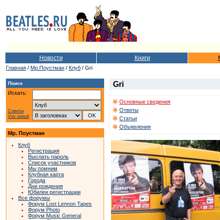
Новости
Книги
Главная
/
Мр.Поустман
/
Клуб
/ Gri
Gri
Поиск
Искать:
Основные сведения
Ответы
Советы
Vox populi
Статьи
Объявления
Мр. Поустман
Клуб
Регистрация
Выслать пароль
Список участников
Мы помним
Клубная карта
Города
Дни рождения
Юбилеи регистрации
Все форумы
Форум Lost Lennon Tapes
Форум Photo
Форум Music General