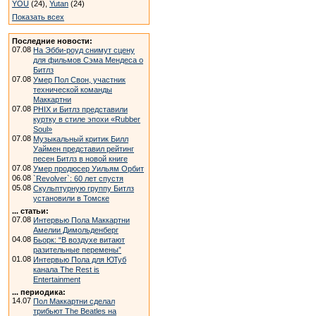
YOU
(24),
Yutan
(24)
Показать всех
Последние новости:
07.08
На Эбби-роуд снимут сцену
для фильмов Сэма Мендеса о
Битлз
07.08
Умер Пол Свон, участник
технической команды
Маккартни
07.08
PHIX и Битлз представили
куртку в стиле эпохи «Rubber
Soul»
07.08
Музыкальный критик Билл
Уаймен представил рейтинг
песен Битлз в новой книге
07.08
Умер продюсер Уильям Орбит
06.08
`Revolver`: 60 лет спустя
05.08
Скульптурную группу Битлз
установили в Томске
... статьи:
07.08
Интервью Пола Маккартни
Амелии Димольденберг
04.08
Бьорк: “В воздухе витают
разительные перемены”
01.08
Интервью Пола для ЮТуб
канала The Rest is
Entertainment
... периодика:
14.07
Пол Маккартни сделал
трибьют The Beatles на