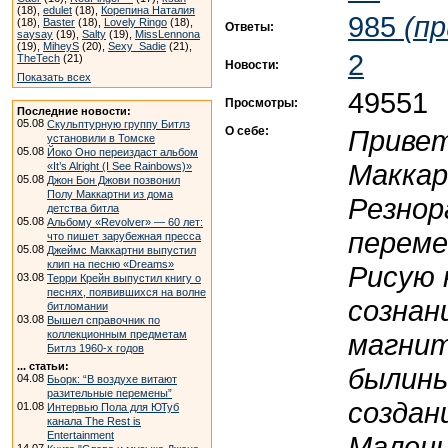
(18),
edulet
(18),
Корепина Наталия
985
(пр
(18),
Baster
(18),
Lovely Ringo
(18),
Ответы:
saysay
(19),
Salty
(19),
MissLennona
(19),
MiheyS
(20),
Sexy_Sadie
(21),
2
TheTech
(21)
Новости:
Показать всех
49551
Просмотры:
Последние новости:
05.08
Скульптурную группу Битлз
О себе:
Привет
установили в Томске
05.08
Йоко Оно переиздаст альбом
Маккар
«It’s Alright (I See Rainbows)»
05.08
Джон Бон Джови позвонил
Полу Маккартни из дома
Резнор
детства битла
05.08
Альбому «Revolver» — 60 лет:
переме
что пишет зарубежная пресса
05.08
Джеймс Маккартни выпустил
клип на песню «Dreams»
Рисую 
03.08
Терри Крейн выпустил книгу о
песнях, появившихся на волне
сознан
битломании
03.08
Вышел справочник по
магнит
коллекционным предметам
Битлз 1960-х годов
... статьи:
былины
04.08
Бьорк: “В воздухе витают
разительные перемены”
создан
01.08
Интервью Пола для ЮТуб
канала The Rest is
Entertainment
Малень