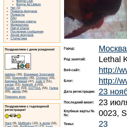
Форум Club
Форум Ad Libitum
Чат (0)
Правила форумов
Подкасты
FAQ
Полезные советы
Модераторы
Hall of shame
Последние сообщения
Архив форумов
Статистика
Москва
Город:
Поздравляем с днем рождения!
Lethal 
Род занятий:
http://
Веб-сайт:
dalobov
(30),
Владимир Золотарёв
http://
(32),
Nupogodist
(35),
Octopus
(43),
Блог:
Бардина Мария
(47),
Jude V
(51),
vaclav
(51),
AndreW_A
(53),
Ruslan_SF
(53),
GUTSUL
(55),
Галіна
23 ноя
Дата регистрации:
(55),
alemis
(56)
Показать всех
23 июл
Последний визит:
Поздравляем с годовщиной
регистрации!
0023, 
Клубные карты №
№:
23
Hare
(9),
Muftinsky
(10),
k-annja
(16),
Темы:
Caer
(16),
RedFinger***
(17),
ksan