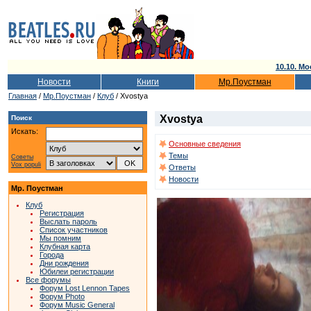
10.10. Мо
Новости
Книги
Мр.Поустман
Главная
/
Мр.Поустман
/
Клуб
/ Xvostya
Xvostya
Поиск
Искать:
Основные сведения
Темы
Советы
Vox populi
Ответы
Новости
Мр. Поустман
Клуб
Регистрация
Выслать пароль
Список участников
Мы помним
Клубная карта
Города
Дни рождения
Юбилеи регистрации
Все форумы
Форум Lost Lennon Tapes
Форум Photo
Форум Music General