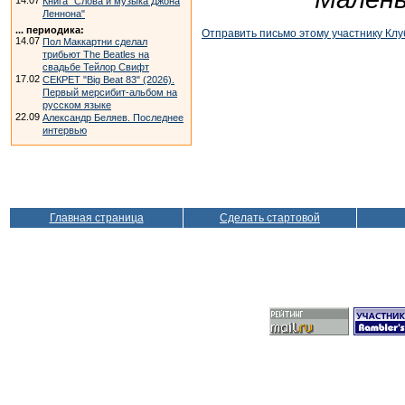
14.07
Книга "Слова и музыка Джона
Леннона"
... периодика:
Отправить письмо этому участнику Клу
14.07
Пол Маккартни сделал
трибьют The Beatles на
свадьбе Тейлор Свифт
17.02
СЕКРЕТ "Big Beat 83" (2026).
Первый мерсибит-альбом на
русском языке
22.09
Александр Беляев. Последнее
интервью
Главная страница
Сделать стартовой