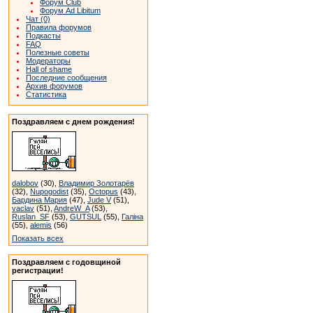
Форум Club
Форум Ad Libitum
Чат (0)
Правила форумов
Подкасты
FAQ
Полезные советы
Модераторы
Hall of shame
Последние сообщения
Архив форумов
Статистика
Поздравляем с днем рождения!
dalobov
(30),
Владимир Золотарёв
(32),
Nupogodist
(35),
Octopus
(43),
Бардина Мария
(47),
Jude V
(51),
vaclav
(51),
AndreW_A
(53),
Ruslan_SF
(53),
GUTSUL
(55),
Галіна
(55),
alemis
(56)
Показать всех
Поздравляем с годовщиной
регистрации!