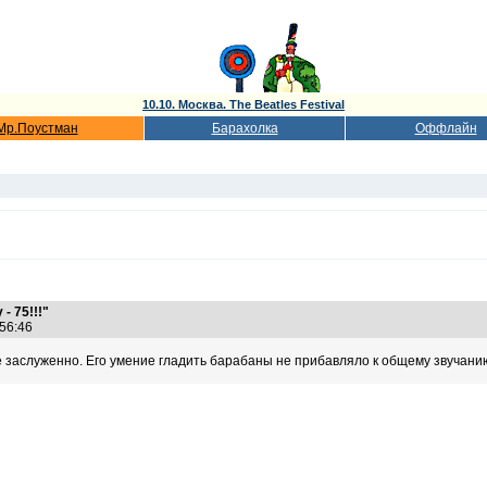
10.10. Москва. The Beatles Festival
Мр.Поустман
Барахолка
Оффлайн
- 75!!!"
9:56:46
 заслуженно. Его умение гладить барабаны не прибавляло к общему звучани