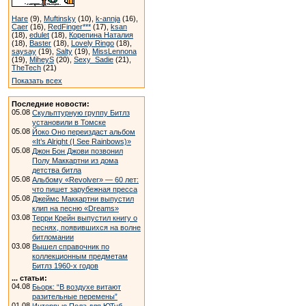
Hare
(9),
Muftinsky
(10),
k-annja
(16),
Caer
(16),
RedFinger***
(17),
ksan
(18),
edulet
(18),
Корепина Наталия
(18),
Baster
(18),
Lovely Ringo
(18),
saysay
(19),
Salty
(19),
MissLennona
(19),
MiheyS
(20),
Sexy_Sadie
(21),
TheTech
(21)
Показать всех
Последние новости:
05.08
Скульптурную группу Битлз
установили в Томске
05.08
Йоко Оно переиздаст альбом
«It’s Alright (I See Rainbows)»
05.08
Джон Бон Джови позвонил
Полу Маккартни из дома
детства битла
05.08
Альбому «Revolver» — 60 лет:
что пишет зарубежная пресса
05.08
Джеймс Маккартни выпустил
клип на песню «Dreams»
03.08
Терри Крейн выпустил книгу о
песнях, появившихся на волне
битломании
03.08
Вышел справочник по
коллекционным предметам
Битлз 1960-х годов
... статьи:
04.08
Бьорк: “В воздухе витают
разительные перемены”
01.08