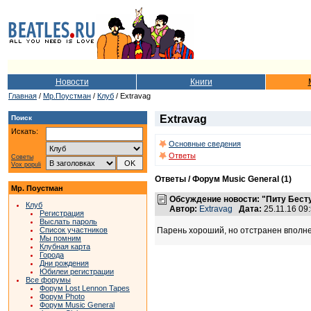
Новости
Книги
Главная
/
Мр.Поустман
/
Клуб
/ Extravag
Extravag
Поиск
Искать:
Основные сведения
Ответы
Советы
Vox populi
Ответы / Форум Music General (1)
Мр. Поустман
Обсуждение новости: "Питу Бесту 
Клуб
Автор:
Extravag
Дата:
25.11.16 0
Регистрация
Выслать пароль
Парень хороший, но отстранен вполне
Список участников
Мы помним
Клубная карта
Города
Дни рождения
Юбилеи регистрации
Все форумы
Форум Lost Lennon Tapes
Форум Photo
Форум Music General