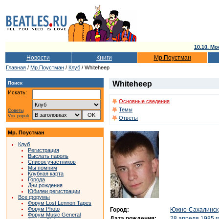
10.10. Мо
Новости
Книги
Мр.Поустман
Главная
/
Мр.Поустман
/
Клуб
/ Whiteheep
Whiteheep
Поиск
Искать:
Основные сведения
Темы
Советы
Vox populi
Ответы
Мр. Поустман
Клуб
Регистрация
Выслать пароль
Список участников
Мы помним
Клубная карта
Города
Дни рождения
Юбилеи регистрации
Все форумы
Форум Lost Lennon Tapes
Форум Photo
Город:
Южно-Сахалинск
Форум Music General
Дата рождения:
28 апреля 1985 г