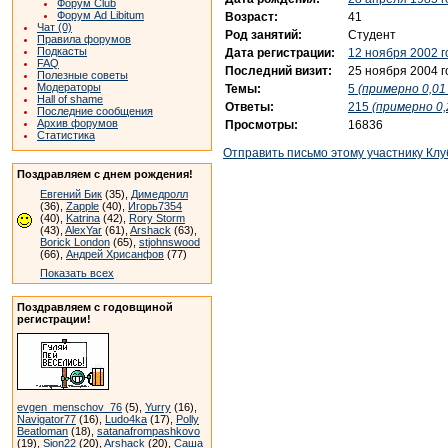
Форум Club
Форум Ad Libitum
Возраст:
41
Чат (0)
Род занятий:
Студент
Правила форумов
Подкасты
Дата регистрации:
12 ноября 2002 г
FAQ
Последний визит:
25 ноября 2004 г
Полезные советы
Модераторы
Темы:
5
(примерно 0,01 
Hall of shame
Ответы:
215
(примерно 0,
Последние сообщения
Архив форумов
Просмотры:
16836
Статистика
Отправить письмо этому участнику Клу
Поздравляем с днем рождения!
Евгений Бик
(35),
Димедролл
(36),
Zapple
(40),
Игорь7354
(40),
Katrina
(42),
Rory Storm
(43),
AlexYar
(61),
Arshack
(63),
Borick London
(65),
stjohnswood
(66),
Андрей Хрисанфов
(77)
Показать всех
Поздравляем с годовщиной
регистрации!
evgen_menschov_76
(5),
Yurry
(16),
Navigator77
(16),
Ludo4ka
(17),
Polly
Beatloman
(18),
satanafrompashkovo
(19),
Sion22
(20),
Arshack
(20),
Саша