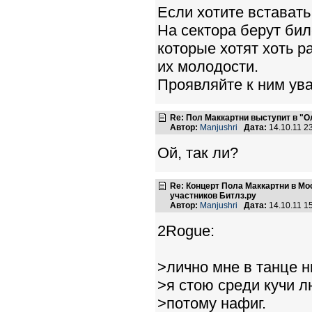
Если хотите вставать
На сектора берут би
которые хотят хоть р
их молодости.
Проявляйте к ним ув
Re: Пол Маккартни выступит в "
Автор:
Manjushri
Дата:
14.10.11 2
Ой, так ли?
Re: Концерт Пола Маккартни в Мо
участников Битлз.ру
Автор:
Manjushri
Дата:
14.10.11 1
2Rogue:
>лично мне в танце н
>я стою среди кучи л
>потому нафиг.