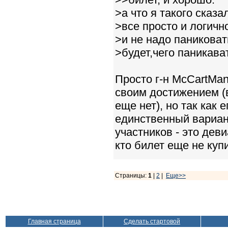
>а что я такого сказа
>все просто и логично........
>и не надо паниковать
>будет,чего паникава
Просто г-н McCartMa
своим достижением (
еще нет), но так как 
единственный вариант
участников - это дев
кто билет еще не купи
Страницы:
1
|
2
|
Еще>>
Главная страница
Сделать стартовой