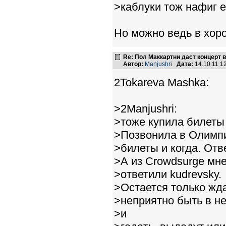
>каблуки тож нафиг е
Но можно ведь в хор
Re: Пол Маккартни даст концерт в
Автор:
Manjushri
Дата:
14.10.11 1
2Tokareva Mashka:
>2Manjushri:
>тоже купила билеты
>Позвонила в Олимпи
>билеты и когда. Отве
>А из Crowdsurge мне
>ответили kudrevsky.
>Остается только жда
>неприятно быть в не
>и