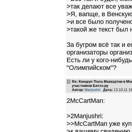
>так делают все ува
>Я, вапще, в Венску
>и все было получен
>такой же текст был 
За бугром всё так и е
организаторы организ
Есть ли у кого-нибуд
"Олимпийском"?
Re: Концерт Пола Маккартни в Мо
участников Битлз.ру
Автор:
Manjushri
Дата:
13.10.11 1
2McCartMan:
>2Manjushri:
>>McCartMan уже куп
>к вашему свидению я