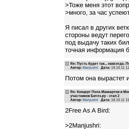
>Тоже меня этот вопр
>много, за час успею
Я писал в других вет
стороны ведут перег
под выдачу таких бил
точная информация б
Re: Пусть будет так... навсегда
Автор:
Manjushri
Дата:
19.10.11 1
Потом она вырастет и
Re: Концерт Пола Маккартни в Мо
участников Битлз.ру - этап 2
Автор:
Manjushri
Дата:
18.10.11 1
2Free As A Bird:
>2Manjushri: