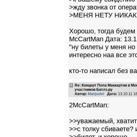
>жду звонка от операто
>МЕНЯ НЕТУ НИКАК
Хорошо, тогда будем с
McCartMan Дата: 13.1
"ну билеты у меня но 
интересно наа все это
кто-то написал без в
Re: Концерт Пола Маккартни в Мо
участников Битлз.ру
Автор:
Manjushri
Дата:
13.10.11 1
2McCartMan:
>>уважаемый, хватит
>>с толку сбиваете? 
>>билет, и хорошо.