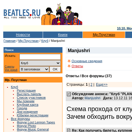
10.10. Мо
Новости
Книги
Мр.Поустман
Главная
/
Мр.Поустман
/
Клуб
/ Manjushri
Manjushri
Поиск
Искать:
Основные сведения
Ответы
Советы
Vox populi
Ответы / Все форумы (37)
Мр. Поустман
Страницы:
1
|
2
|
Еще>>
Клуб
Регистрация
Обсуждение анонса: "Клуб "PLAN В
Выслать пароль
Список участников
Автор:
Manjushri
Дата:
13.12.11 1
Мы помним
Клубная карта
Схема прохода от клу
Города
Дни рождения
Зачем обходить вокр
Юбилеи регистрации
Все форумы
Форум Lost Lennon Tapes
Форум Photo
Форум Music General
Re: Как получить билеты, купленн