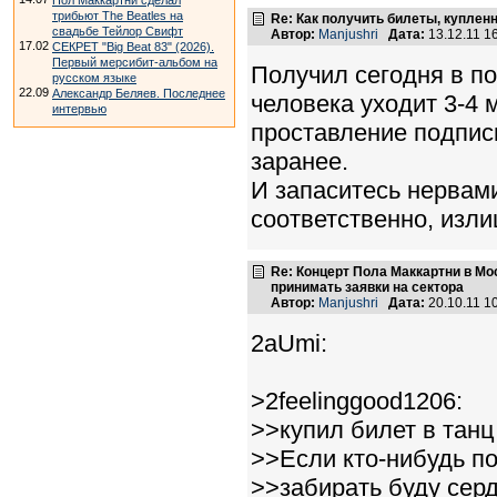
Пол Маккартни сделал
трибьют The Beatles на
Re: Как получить билеты, купленн
свадьбе Тейлор Свифт
Автор:
Manjushri
Дата:
13.12.11 1
17.02
СЕКРЕТ "Big Beat 83" (2026).
Первый мерсибит-альбом на
Получил сегодня в по
русском языке
22.09
Александр Беляев. Последнее
человека уходит 3-4 
интервью
проставление подписи
заранее.
И запаситесь нервами
соответственно, изл
Re: Концерт Пола Маккартни в Мо
принимать заявки на сектора
Автор:
Manjushri
Дата:
20.10.11 1
2aUmi:
>2feelinggood1206:
>>купил билет в танц
>>Если кто-нибудь по
>>забирать буду сер