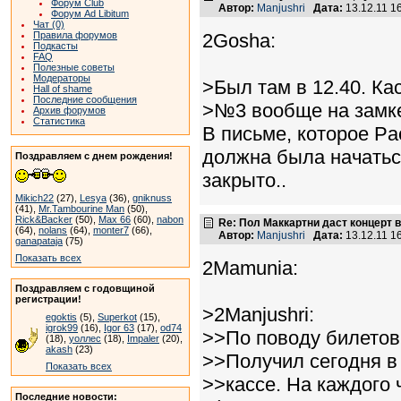
Форум Club
Автор:
Manjushri
Дата:
13.12.11 1
Форум Ad Libitum
Чат (0)
2Gosha:
Правила форумов
Подкасты
FAQ
Полезные советы
Модераторы
>Был там в 12.40. Ка
Hall of shame
Последние сообщения
>№3 вообще на замке
Архив форумов
Статистика
В письме, которое Pa
должна была начаться
Поздравляем с днем рождения!
закрыто..
Mikich22
(27),
Lesya
(36),
gniknuss
(41),
Mr.Tambourine Man
(50),
Rick&Backer
(50),
Max 66
(60),
nabon
Re: Пол Маккартни даст концерт в
(64),
nolans
(64),
monter7
(66),
Автор:
Manjushri
Дата:
13.12.11 1
ganapataja
(75)
Показать всех
2Mamunia:
Поздравляем с годовщиной
регистрации!
>2Manjushri:
egoktis
(5),
Superkot
(15),
igrok99
(16),
Igor 63
(17),
od74
>>По поводу билетов
(18),
уоллес
(18),
Impaler
(20),
akash
(23)
>>Получил сегодня в 
Показать всех
>>кассе. На каждого 
Последние новости: