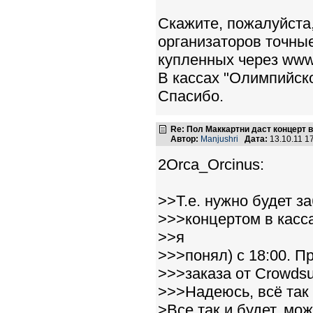
Скажите, пожалуйста,
организаторов точны
купленных через www
В кассах "Олимпийско
Спасибо.
Re: Пол Маккартни даст концерт в
Автор:
Manjushri
Дата:
13.10.11 1
2Orca_Orcinus:
>>Т.е. нужно будет з
>>>концертом в касс
>>я
>>>понял) с 18:00. П
>>>заказа от Crowdsu
>>>Надеюсь, всё так и
>Все так и будет, мож