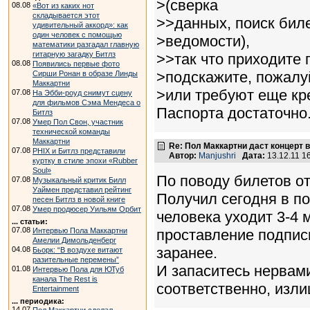
>(сверка
08.08
«Вот из каких нот
складывается этот
>>данных, поиск биле
удивительный аккорд»: как
один человек с помощью
>ведомости),
математики разгадал главную
гитарную загадку Битлз
>>так что приходите 
08.08
Появились первые фото
>подскажите, пожалуй
Сирши Ронан в образе Линды
Маккартни
>или требуют еще кре
07.08
На Эбби-роуд снимут сцену
для фильмов Сэма Мендеса о
Паспорта достаточно
Битлз
07.08
Умер Пол Свон, участник
технической команды
Маккартни
Re: Пол Маккартни даст концерт в
07.08
PHIX и Битлз представили
Автор:
Manjushri
Дата:
13.12.11 1
куртку в стиле эпохи «Rubber
Soul»
По поводу билетов от
07.08
Музыкальный критик Билл
Уаймен представил рейтинг
Получил сегодня в по
песен Битлз в новой книге
07.08
Умер продюсер Уильям Орбит
человека уходит 3-4 
... статьи:
07.08
проставление подписи
Интервью Пола Маккартни
Амелии Димольденберг
заранее.
04.08
Бьорк: “В воздухе витают
разительные перемены”
И запаситесь нервами
01.08
Интервью Пола для ЮТуб
канала The Rest is
соответственно, изл
Entertainment
... периодика:
14.07