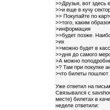
>>Друзья, вот здесь 
>>и еще в кучу секто
>> Покупайте по карт
>>того, каким образо
>информация
>>будет позже. Наибо
>их
>>можно будет в касс
>>дня до самого мер
>А можно поподробне
>? Там при покупке а
>что билеты пошлют по
Уже ответил на письм
Связывался с savshow
месте) билетах в кач
неделе ответили: