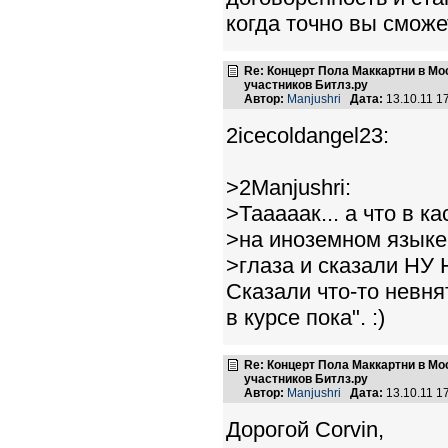
когда точно вы сможе
Re: Концерт Пола Маккартни в Мо
участников Битлз.ру
Автор:
Manjushri
Дата:
13.10.11 1
2icecoldangel23:
>2Manjushri:
>Тааааак... а что в 
>на иноземном язык
>глаза и сказали Н
Сказали что-то невня
в курсе пока". :)
Re: Концерт Пола Маккартни в Мо
участников Битлз.ру
Автор:
Manjushri
Дата:
13.10.11 1
Дорогой Corvin,