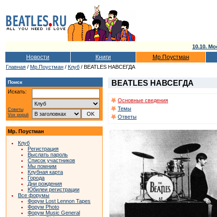
10.10. Мо
Новости
Книги
Мр.Поустман
Главная
/
Мр.Поустман
/
Клуб
/ BEATLES НАВСЕГДА
BEATLES НАВСЕГДА
Поиск
Искать:
Основные сведения
Темы
Советы
Vox populi
Ответы
Мр. Поустман
Клуб
Регистрация
Выслать пароль
Список участников
Мы помним
Клубная карта
Города
Дни рождения
Юбилеи регистрации
Все форумы
Форум Lost Lennon Tapes
Форум Photo
Форум Music General