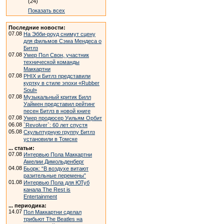
(24)
Показать всех
Последние новости:
07.08
На Эбби-роуд снимут сцену
для фильмов Сэма Мендеса о
Битлз
07.08
Умер Пол Свон, участник
технической команды
Маккартни
07.08
PHIX и Битлз представили
куртку в стиле эпохи «Rubber
Soul»
07.08
Музыкальный критик Билл
Уаймен представил рейтинг
песен Битлз в новой книге
07.08
Умер продюсер Уильям Орбит
06.08
`Revolver`: 60 лет спустя
05.08
Скульптурную группу Битлз
установили в Томске
... статьи:
07.08
Интервью Пола Маккартни
Амелии Димольденберг
04.08
Бьорк: “В воздухе витают
разительные перемены”
01.08
Интервью Пола для ЮТуб
канала The Rest is
Entertainment
... периодика:
14.07
Пол Маккартни сделал
трибьют The Beatles на