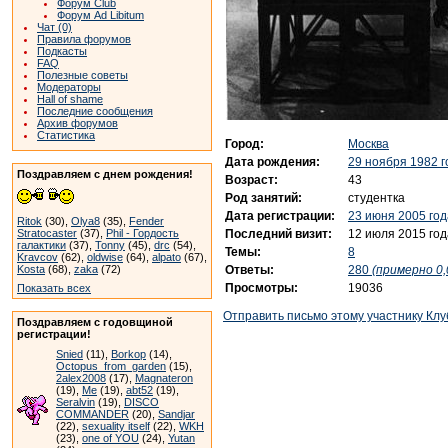
Форум Club
Форум Ad Libitum
Чат (0)
Правила форумов
Подкасты
FAQ
Полезные советы
Модераторы
Hall of shame
Последние сообщения
Архив форумов
Статистика
Город:
Москва
Дата рождения:
29 ноября 1982 г
Поздравляем с днем рождения!
Возраст:
43
Род занятий:
студентка
Дата регистрации:
23 июня 2005 год
Ritok
(30),
Olya8
(35),
Fender
Последний визит:
12 июля 2015 год
Stratocaster
(37),
Phil - Гордость
галактики
(37),
Tonny
(45),
drc
(54),
Темы:
8
Kravcov
(62),
oldwise
(64),
alpato
(67),
Ответы:
280
(примерно 0,
Kosta
(68),
zaka
(72)
Просмотры:
19036
Показать всех
Отправить письмо этому участнику Клу
Поздравляем с годовщиной
регистрации!
Snied
(11),
Borkop
(14),
Octopus_from_garden
(15),
2alex2008
(17),
Magnateron
(19),
Me
(19),
abt52
(19),
Seralvin
(19),
DISCO
COMMANDER
(20),
Sandjar
(22),
sexuality itself
(22),
WKH
(23),
one of YOU
(24),
Yutan