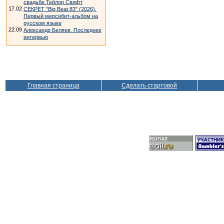
свадьбе Тейлор Свифт
17.02
СЕКРЕТ "Big Beat 83" (2026).
Первый мерсибит-альбом на
русском языке
22.09
Александр Беляев. Последнее
интервью
Главная страница
Сделать стартовой