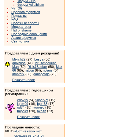
Форум Club
Форум Ad Libitum
Чат (0)
Правила форумов
Подкасты
FAQ
Полезные советы
Модераторы
Hall of shame
Последние сообщения
Архив форумов
Статистика
Поздравляем с днем рождения!
Mikich22
(27),
Lesya
(36),
gniknuss
(41),
Mr.Tambourine
Man
(50),
Rick&Backer
(50),
Max
66
(60),
nabon
(64),
nolans
(64),
monter7
(66),
ganapataja
(75)
Показать всех
Поздравляем с годовщиной
регистрации!
egoktis
(5),
Superkot
(15),
igrok99
(16),
Igor 63
(17),
od74
(18),
уоллес
(18),
Impaler
(20),
akash
(23)
Показать всех
Последние новости:
08.08
«Вот из каких нот
складывается этот