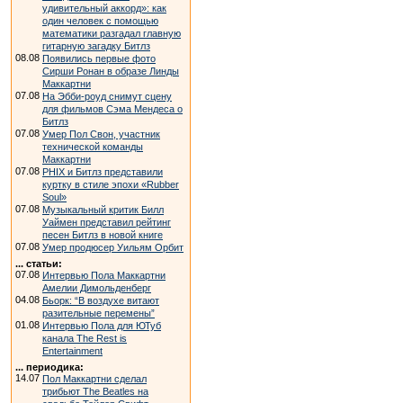
удивительный аккорд»: как
один человек с помощью
математики разгадал главную
гитарную загадку Битлз
08.08
Появились первые фото
Сирши Ронан в образе Линды
Маккартни
07.08
На Эбби-роуд снимут сцену
для фильмов Сэма Мендеса о
Битлз
07.08
Умер Пол Свон, участник
технической команды
Маккартни
07.08
PHIX и Битлз представили
куртку в стиле эпохи «Rubber
Soul»
07.08
Музыкальный критик Билл
Уаймен представил рейтинг
песен Битлз в новой книге
07.08
Умер продюсер Уильям Орбит
... статьи:
07.08
Интервью Пола Маккартни
Амелии Димольденберг
04.08
Бьорк: “В воздухе витают
разительные перемены”
01.08
Интервью Пола для ЮТуб
канала The Rest is
Entertainment
... периодика:
14.07
Пол Маккартни сделал
трибьют The Beatles на