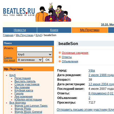
10.10. Мо
Новости
Книги
Мр.Поустман
Главная
/
Мр.Поустман
/
Клуб
/ beatleSon
beatleSon
Поиск
Искать:
Основные сведения
Ответы
Советы
Vox populi
Объявления
Мр. Поустман
Город:
Уфа
Дата рождения:
2 июля 1988 года
Клуб
Регистрация
Возраст:
38
Выслать пароль
Дата регистрации:
12 июня 2004 год
Список участников
Мы помним
Последний визит:
4 июля 2007 года
Клубная карта
Ответы:
8
(примерно 0,01 
Города
Дни рождения
Объявления:
2
Юбилеи регистрации
Просмотры:
7117
Все форумы
Форум Lost Lennon Tapes
Форум Photo
Отправить письмо этому участнику Клу
Форум Music General