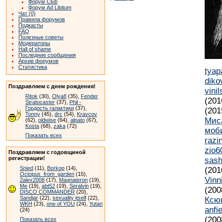
Форум Club
Форум Ad Libitum
Чат (0)
Правила форумов
Подкасты
FAQ
Полезные советы
Модераторы
Hall of shame
Последние сообщения
Архив форумов
Статистика
tyap
diko
Поздравляем с днем рождения!
vinil
Ritok
(30),
Olya8
(35),
Fender
(201
Stratocaster
(37),
Phil -
Гордость галактики
(37),
(201
Tonny
(45),
drc
(54),
Kravcov
Мис
(62),
oldwise
(64),
alpato
(67),
Kosta
(68),
zaka
(72)
моб
Показать всех
razi
zio6
Поздравляем с годовщиной
регистрации!
sash
Snied
(11),
Borkop
(14),
(201
Octopus_from_garden
(15),
Vinn
2alex2008
(17),
Magnateron
(19),
Me
(19),
abt52
(19),
Seralvin
(19),
(200
DISCO COMMANDER
(20),
Sandjar
(22),
sexuality itself
(22),
Ксю
WKH
(23),
one of YOU
(24),
Yutan
anfie
(24)
(200
Показать всех