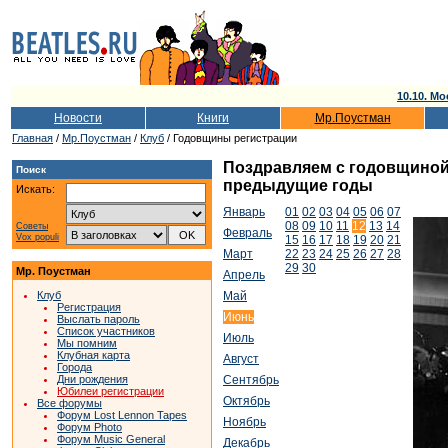
10.10. Мо
Новости
Книги
Мр.Поустман
Главная
/
Мр.Поустман
/
Клуб
/ Годовщины регистрации
Поздравляем с годовщиной т
Поиск
предыдущие годы
Искать:
Январь
01
02
03
04
05
06
07
08
09
10
11
12
13
14
Советы
Февраль
Vox populi
15
16
17
18
19
20
21
Март
22
23
24
25
26
27
28
29
30
Мр. Поустман
Апрель
Клуб
Май
Регистрация
Июнь
Выслать пароль
Список участников
Июль
Мы помним
Клубная карта
Август
Города
Дни рождения
Сентябрь
Юбилеи регистрации
Октябрь
Все форумы
Форум Lost Lennon Tapes
Ноябрь
Форум Photo
Форум Music General
Декабрь