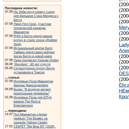
(200
Последние новости:
(200
07.08
На Эбби-роуд снимут сцену
(200
для фильмов Сэма Мендеса о
Битлз
(200
07.08
Умер Пол Свон, участник
Mer
технической команды
Маккартни
(200
07.08
PHIX и Битлз представили
(200
куртку в стиле эпохи «Rubber
Lad
Soul»
07.08
Музыкальный критик Билл
Али
Уаймен представил рейтинг
(200
песен Битлз в новой книге
07.08
Умер продюсер Уильям Орбит
(200
06.08
`Revolver`: 60 лет спустя
(200
05.08
Скульптурную группу Битлз
установили в Томске
DES
... статьи:
(200
07.08
Интервью Пола Маккартни
Elic
Амелии Димольденберг
04.08
Бьорк: “В воздухе витают
НЕм
разительные перемены”
Кро
01.08
Интервью Пола для ЮТуб
канала The Rest is
Entertainment
... периодика:
14.07
Пол Маккартни сделал
трибьют The Beatles на
свадьбе Тейлор Свифт
17.02
СЕКРЕТ "Big Beat 83" (2026).