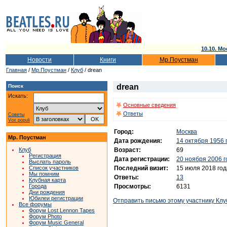
10.10. Мо
Новости
Книги
Мр.Поустман
Главная
/
Мр.Поустман
/
Клуб
/ drean
drean
Поиск
Искать:
Основные сведения
Ответы
Советы
Vox populi
Город:
Москва
Мр. Поустман
Дата рождения:
14 октября 1956 
Возраст:
69
Клуб
Регистрация
Дата регистрации:
20 ноября 2006 г
Выслать пароль
Последний визит:
15 июля 2018 год
Список участников
Мы помним
Ответы:
13
Клубная карта
Просмотры:
6131
Города
Дни рождения
Юбилеи регистрации
Отправить письмо этому участнику Клу
Все форумы
Форум Lost Lennon Tapes
Форум Photo
Форум Music General