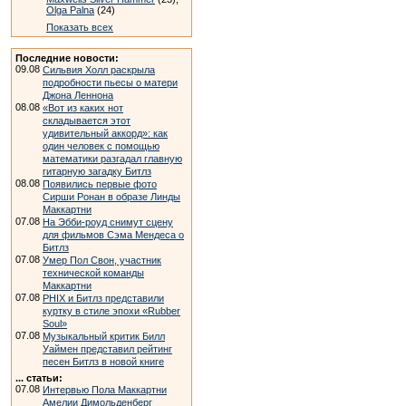
Olga Palna
(24)
Показать всех
Последние новости:
09.08
Сильвия Холл раскрыла
подробности пьесы о матери
Джона Леннона
08.08
«Вот из каких нот
складывается этот
удивительный аккорд»: как
один человек с помощью
математики разгадал главную
гитарную загадку Битлз
08.08
Появились первые фото
Сирши Ронан в образе Линды
Маккартни
07.08
На Эбби-роуд снимут сцену
для фильмов Сэма Мендеса о
Битлз
07.08
Умер Пол Свон, участник
технической команды
Маккартни
07.08
PHIX и Битлз представили
куртку в стиле эпохи «Rubber
Soul»
07.08
Музыкальный критик Билл
Уаймен представил рейтинг
песен Битлз в новой книге
... статьи:
07.08
Интервью Пола Маккартни
Амелии Димольденберг