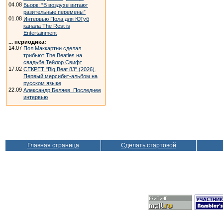
04.08
Бьорк: “В воздухе витают
разительные перемены”
01.08
Интервью Пола для ЮТуб
канала The Rest is
Entertainment
... периодика:
14.07
Пол Маккартни сделал
трибьют The Beatles на
свадьбе Тейлор Свифт
17.02
СЕКРЕТ "Big Beat 83" (2026).
Первый мерсибит-альбом на
русском языке
22.09
Александр Беляев. Последнее
интервью
Главная страница
Сделать стартовой