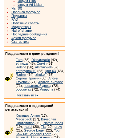
Форум Club
Форум Ad Libitum
Чат (0)
Правила форумов
Подкасты
FAQ
Полезные советы
Модераторы
Hall of shame
Последние сообщения
Архив форумов
Статистика
Поздравляем с днем рождения!
Fam
(35),
Dianaroselle
(42),
ethnoza
(45),
Corvin
(51),
Roland
(56),
alanfairwell
(57),
sergeymax10
(58),
Igor 63
(63),
Radmir
(64),
zhukoff
(67),
Сергей Пронин
(68),
Andrei
Tsvetaev
(71),
AndreyTsvetaev
(71),
пошаговый дрозд
(72),
россомах
(72),
Anapcha
(74)
Показать всех
Поздравляем с годовщиной
регистрации!
Хлынцов Антон
(17),
Macisback
(17),
Вячеслав
Протопопов
(19),
Nataly Jones
(19),
marbl
(20),
Tia
(20),
crow
(21),
George Eager
(22),
You
Saw Me Standing There
(22),
Maxwells Silver Hammer
(23),