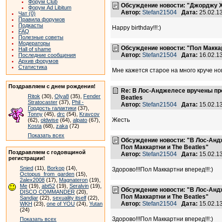
Форум Club
Обсуждение новости: "Джорджу Х
Форум Ad Libitum
Автор:
Stefan21504
Дата:
25.02.1
Чат (0)
Правила форумов
Подкасты
Happy birthday!!!:)
FAQ
Полезные советы
Модераторы
Обсуждение новости: "Пол Маккар
Hall of shame
Автор:
Stefan21504
Дата:
16.02.1
Последние сообщения
Архив форумов
Статистика
Мне кажется старое на много круче ново
Поздравляем с днем рождения!
Re: В Лос-Анджелесе вручены пр
Ritok
(30),
Olya8
(35),
Fender
Beatles
Stratocaster
(37),
Phil -
Автор:
Stefan21504
Дата:
15.02.1
Гордость галактики
(37),
Tonny
(45),
drc
(54),
Kravcov
Жесть
(62),
oldwise
(64),
alpato
(67),
Kosta
(68),
zaka
(72)
Показать всех
Обсуждение новости: "В Лос-Анд
Пол Маккартни и The Beatles"
Поздравляем с годовщиной
Автор:
Stefan21504
Дата:
15.02.1
регистрации!
Snied
(11),
Borkop
(14),
Здорово!!!Пол Маккартни вперед!!!:)
Octopus_from_garden
(15),
2alex2008
(17),
Magnateron
(19),
Me
(19),
abt52
(19),
Seralvin
(19),
Обсуждение новости: "В Лос-Анд
DISCO COMMANDER
(20),
Пол Маккартни и The Beatles"
Sandjar
(22),
sexuality itself
(22),
Автор:
Stefan21504
Дата:
15.02.1
WKH
(23),
one of YOU
(24),
Yutan
(24)
Здорово!!!Пол Маккартни вперед!!!:)
Показать всех