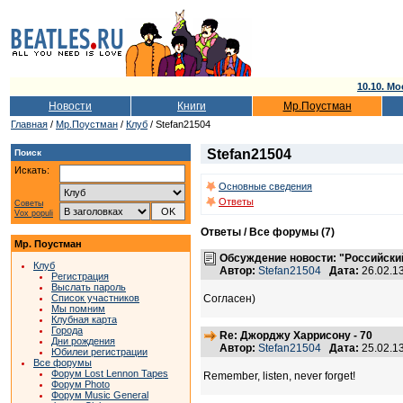
10.10. Мо
Новости
Книги
Мр.Поустман
Главная
/
Мр.Поустман
/
Клуб
/ Stefan21504
Stefan21504
Поиск
Искать:
Основные сведения
Ответы
Советы
Vox populi
Ответы / Все форумы (7)
Мр. Поустман
Обсуждение новости: "Российский
Клуб
Автор:
Stefan21504
Дата:
26.02.1
Регистрация
Выслать пароль
Согласен)
Список участников
Мы помним
Клубная карта
Города
Re: Джорджу Харрисону - 70
Дни рождения
Автор:
Stefan21504
Дата:
25.02.1
Юбилеи регистрации
Все форумы
Форум Lost Lennon Tapes
Remember, listen, never forget!
Форум Photo
Форум Music General