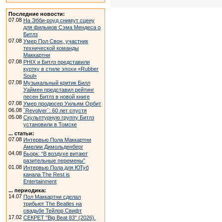
Последние новости:
07.08
На Эбби-роуд снимут сцену
для фильмов Сэма Мендеса о
Битлз
07.08
Умер Пол Свон, участник
технической команды
Маккартни
07.08
PHIX и Битлз представили
куртку в стиле эпохи «Rubber
Soul»
07.08
Музыкальный критик Билл
Уаймен представил рейтинг
песен Битлз в новой книге
07.08
Умер продюсер Уильям Орбит
06.08
`Revolver`: 60 лет спустя
05.08
Скульптурную группу Битлз
установили в Томске
... статьи:
07.08
Интервью Пола Маккартни
Амелии Димольденберг
04.08
Бьорк: “В воздухе витают
разительные перемены”
01.08
Интервью Пола для ЮТуб
канала The Rest is
Entertainment
... периодика:
14.07
Пол Маккартни сделал
трибьют The Beatles на
свадьбе Тейлор Свифт
17.02
СЕКРЕТ "Big Beat 83" (2026).