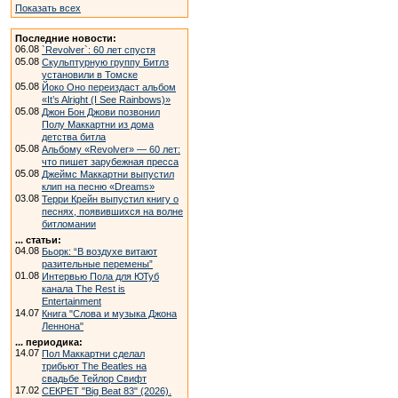
Показать всех
Последние новости:
06.08
`Revolver`: 60 лет спустя
05.08
Скульптурную группу Битлз
установили в Томске
05.08
Йоко Оно переиздаст альбом
«It’s Alright (I See Rainbows)»
05.08
Джон Бон Джови позвонил
Полу Маккартни из дома
детства битла
05.08
Альбому «Revolver» — 60 лет:
что пишет зарубежная пресса
05.08
Джеймс Маккартни выпустил
клип на песню «Dreams»
03.08
Терри Крейн выпустил книгу о
песнях, появившихся на волне
битломании
... статьи:
04.08
Бьорк: “В воздухе витают
разительные перемены”
01.08
Интервью Пола для ЮТуб
канала The Rest is
Entertainment
14.07
Книга "Слова и музыка Джона
Леннона"
... периодика:
14.07
Пол Маккартни сделал
трибьют The Beatles на
свадьбе Тейлор Свифт
17.02
СЕКРЕТ "Big Beat 83" (2026).