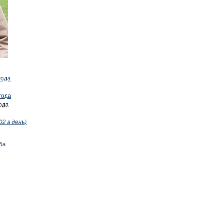
года
года
ода
02 в день)
ба