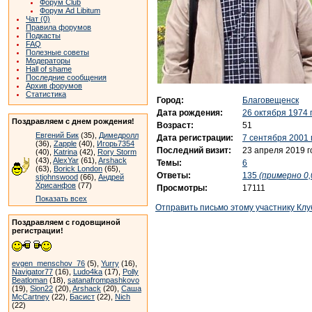
Форум Club
Форум Ad Libitum
Чат (0)
Правила форумов
Подкасты
FAQ
Полезные советы
Модераторы
Hall of shame
Последние сообщения
Архив форумов
Статистика
Город:
Благовещенск
Дата рождения:
26 октября 1974 
Поздравляем с днем рождения!
Возраст:
51
Евгений Бик
(35),
Димедролл
Дата регистрации:
7 сентября 2001 
(36),
Zapple
(40),
Игорь7354
Последний визит:
23 апреля 2019 г
(40),
Katrina
(42),
Rory Storm
(43),
AlexYar
(61),
Arshack
Темы:
6
(63),
Borick London
(65),
Ответы:
135
(примерно 0,
stjohnswood
(66),
Андрей
Хрисанфов
(77)
Просмотры:
17111
Показать всех
Отправить письмо этому участнику Клу
Поздравляем с годовщиной
регистрации!
evgen_menschov_76
(5),
Yurry
(16),
Navigator77
(16),
Ludo4ka
(17),
Polly
Beatloman
(18),
satanafrompashkovo
(19),
Sion22
(20),
Arshack
(20),
Саша
McCartney
(22),
Басист
(22),
Nich
(22)