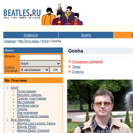
Новости
Книги
Главная
/
Мр.Поустман
/
Клуб
/ Gosha
Gosha
Поиск
Искать:
Основные сведения
Темы
Советы
Vox populi
Ответы
Мр. Поустман
Клуб
Регистрация
Выслать пароль
Список участников
Мы помним
Клубная карта
Города
Дни рождения
Юбилеи регистрации
Все форумы
Форум Lost Lennon Tapes
Форум Photo
Форум Music General