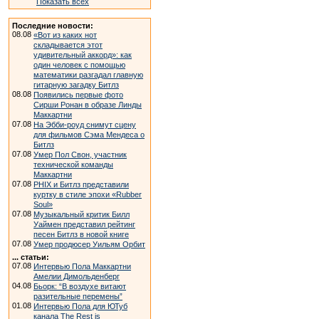
Показать всех
Последние новости:
08.08
«Вот из каких нот
складывается этот
удивительный аккорд»: как
один человек с помощью
математики разгадал главную
гитарную загадку Битлз
08.08
Появились первые фото
Сирши Ронан в образе Линды
Маккартни
07.08
На Эбби-роуд снимут сцену
для фильмов Сэма Мендеса о
Битлз
07.08
Умер Пол Свон, участник
технической команды
Маккартни
07.08
PHIX и Битлз представили
куртку в стиле эпохи «Rubber
Soul»
07.08
Музыкальный критик Билл
Уаймен представил рейтинг
песен Битлз в новой книге
07.08
Умер продюсер Уильям Орбит
... статьи:
07.08
Интервью Пола Маккартни
Амелии Димольденберг
04.08
Бьорк: “В воздухе витают
разительные перемены”
01.08
Интервью Пола для ЮТуб
канала The Rest is