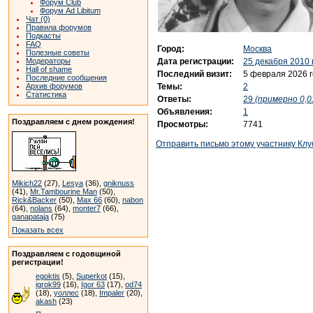
Форум Club
Форум Ad Libitum
Чат (0)
Правила форумов
Подкасты
FAQ
Город:
Москва
Полезные советы
Дата регистрации:
25 декабря 2010 
Модераторы
Hall of shame
Последний визит:
5 февраля 2026 
Последние сообщения
Темы:
2
Архив форумов
Статистика
Ответы:
29
(примерно 0,0
Объявления:
1
Поздравляем с днем рождения!
Просмотры:
7741
Отправить письмо этому участнику Клу
Mikich22
(27),
Lesya
(36),
gniknuss
(41),
Mr.Tambourine Man
(50),
Rick&Backer
(50),
Max 66
(60),
nabon
(64),
nolans
(64),
monter7
(66),
ganapataja
(75)
Показать всех
Поздравляем с годовщиной
регистрации!
egoktis
(5),
Superkot
(15),
igrok99
(16),
Igor 63
(17),
od74
(18),
уоллес
(18),
Impaler
(20),
akash
(23)