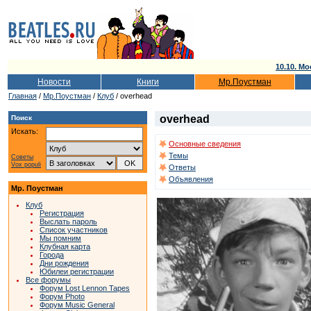
10.10. Мо
Новости
Книги
Мр.Поустман
Главная
/
Мр.Поустман
/
Клуб
/ overhead
overhead
Поиск
Искать:
Основные сведения
Темы
Советы
Vox populi
Ответы
Объявления
Мр. Поустман
Клуб
Регистрация
Выслать пароль
Список участников
Мы помним
Клубная карта
Города
Дни рождения
Юбилеи регистрации
Все форумы
Форум Lost Lennon Tapes
Форум Photo
Форум Music General