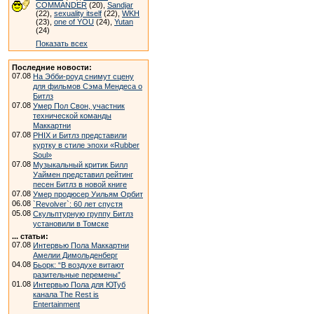
COMMANDER
(20),
Sandjar
(22),
sexuality itself
(22),
WKH
(23),
one of YOU
(24),
Yutan
(24)
Показать всех
Последние новости:
07.08
На Эбби-роуд снимут сцену
для фильмов Сэма Мендеса о
Битлз
07.08
Умер Пол Свон, участник
технической команды
Маккартни
07.08
PHIX и Битлз представили
куртку в стиле эпохи «Rubber
Soul»
07.08
Музыкальный критик Билл
Уаймен представил рейтинг
песен Битлз в новой книге
07.08
Умер продюсер Уильям Орбит
06.08
`Revolver`: 60 лет спустя
05.08
Скульптурную группу Битлз
установили в Томске
... статьи:
07.08
Интервью Пола Маккартни
Амелии Димольденберг
04.08
Бьорк: “В воздухе витают
разительные перемены”
01.08
Интервью Пола для ЮТуб
канала The Rest is
Entertainment