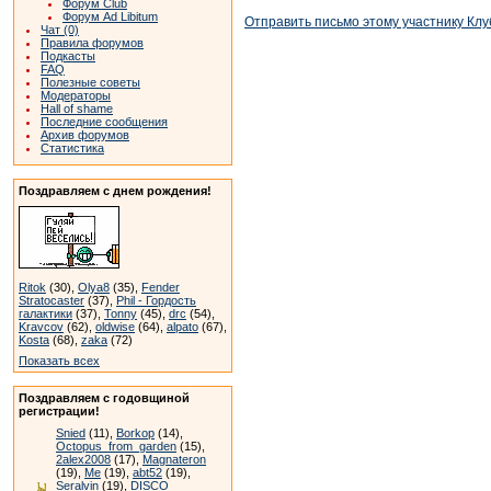
Форум Club
Форум Ad Libitum
Отправить письмо этому участнику Клу
Чат (0)
Правила форумов
Подкасты
FAQ
Полезные советы
Модераторы
Hall of shame
Последние сообщения
Архив форумов
Статистика
Поздравляем с днем рождения!
Ritok
(30),
Olya8
(35),
Fender
Stratocaster
(37),
Phil - Гордость
галактики
(37),
Tonny
(45),
drc
(54),
Kravcov
(62),
oldwise
(64),
alpato
(67),
Kosta
(68),
zaka
(72)
Показать всех
Поздравляем с годовщиной
регистрации!
Snied
(11),
Borkop
(14),
Octopus_from_garden
(15),
2alex2008
(17),
Magnateron
(19),
Me
(19),
abt52
(19),
Seralvin
(19),
DISCO