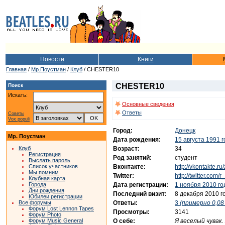
Новости
Книги
Главная
/
Мр.Поустман
/
Клуб
/ CHESTER10
CHESTER10
Поиск
Искать:
Основные сведения
Ответы
Советы
Vox populi
Город:
Донецк
Мр. Поустман
Дата рождения:
15 августа 1991 
Возраст:
34
Клуб
Регистрация
Род занятий:
студент
Выслать пароль
Вконтакте:
http://vkontakte.ru
Список участников
Мы помним
Twitter:
http://twitter.com/
Клубная карта
Дата регистрации:
1 ноября 2010 го
Города
Дни рождения
Последний визит:
8 декабря 2010 г
Юбилеи регистрации
Ответы:
3
(примерно 0,08 
Все форумы
Форум Lost Lennon Tapes
Просмотры:
3141
Форум Photo
О себе:
Я веселый чувак
Форум Music General