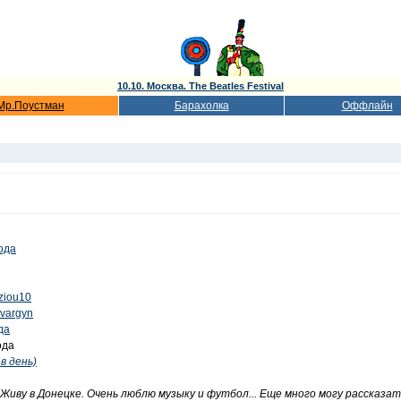
10.10. Москва. The Beatles Festival
Мр.Поустман
Барахолка
Оффлайн
года
/ziou10
r_vargyn
да
ода
в день)
. Живу в Донецке. Очень люблю музыку и футбол... Еще много могу рассказа