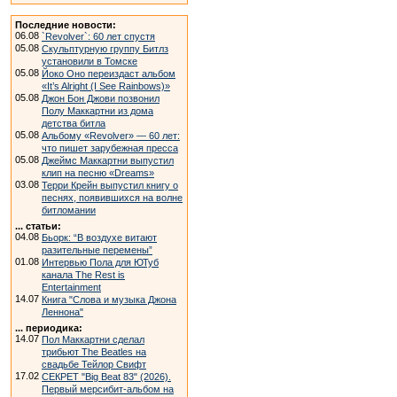
Последние новости:
06.08
`Revolver`: 60 лет спустя
05.08
Скульптурную группу Битлз
установили в Томске
05.08
Йоко Оно переиздаст альбом
«It’s Alright (I See Rainbows)»
05.08
Джон Бон Джови позвонил
Полу Маккартни из дома
детства битла
05.08
Альбому «Revolver» — 60 лет:
что пишет зарубежная пресса
05.08
Джеймс Маккартни выпустил
клип на песню «Dreams»
03.08
Терри Крейн выпустил книгу о
песнях, появившихся на волне
битломании
... статьи:
04.08
Бьорк: “В воздухе витают
разительные перемены”
01.08
Интервью Пола для ЮТуб
канала The Rest is
Entertainment
14.07
Книга "Слова и музыка Джона
Леннона"
... периодика:
14.07
Пол Маккартни сделал
трибьют The Beatles на
свадьбе Тейлор Свифт
17.02
СЕКРЕТ "Big Beat 83" (2026).
Первый мерсибит-альбом на