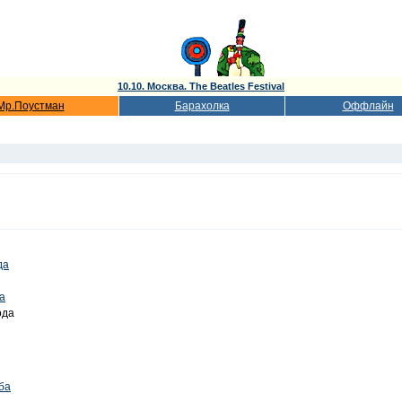
10.10. Москва. The Beatles Festival
Мр.Поустман
Барахолка
Оффлайн
да
а
ода
ба