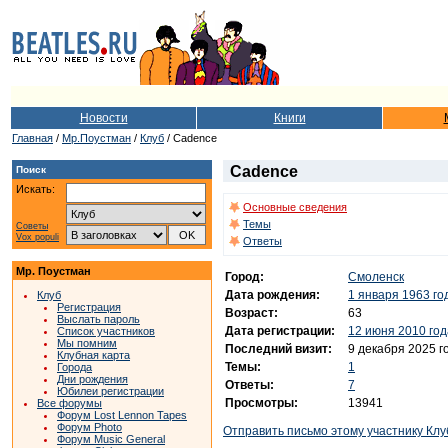
Новости
Книги
Главная
/
Мр.Поустман
/
Клуб
/ Cadence
Cadence
Поиск
Искать:
Основные сведения
Темы
Советы
Vox populi
Ответы
Мр. Поустман
Город:
Смоленск
Дата рождения:
1 января 1963 го
Клуб
Регистрация
Возраст:
63
Выслать пароль
Дата регистрации:
12 июня 2010 год
Список участников
Мы помним
Последний визит:
9 декабря 2025 г
Клубная карта
Темы:
1
Города
Дни рождения
Ответы:
7
Юбилеи регистрации
Просмотры:
13941
Все форумы
Форум Lost Lennon Tapes
Форум Photo
Отправить письмо этому участнику Клу
Форум Music General