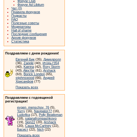
Форум Club
Форум Ad Libitum
Чат (0)
Правила форумов
Подкасты
FAQ
Полезные советы
Модераторы
Hall of shame
Последние сообщения
Архив форумов
Статистика
Поздравляем с днем рождения!
Евгений Бик
(35),
Димедролл
(36),
Zapple
(40),
Игорь7354
(40),
Katrina
(42),
Rory Storm
(43),
AlexYar
(61),
Arshack
(63),
Borick London
(65),
stjohnswood
(66),
Андрей
Хрисанфов
(77)
Показать всех
Поздравляем с годовщиной
регистрации!
evgen_menschov_76
(5),
Yurry
(16),
Navigator77
(16),
Ludo4ka
(17),
Polly Beatloman
(18),
satanafrompashkovo
(19),
Sion22
(20),
Arshack
(20),
Саша McCartney
(22),
Басист
(22),
Nich
(22)
Показать всех