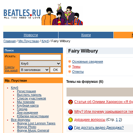
Новости
Книги
Главная
/
Мр.Поустман
/
Клуб
/ Fairy Wilbury
Fairy Wilbury
Поиск
Искать:
Основные сведения
Темы
Советы
Vox populi
Ответы
Мр. Поустман
Темы на форумах (6)
Клуб
Регистрация
Выслать пароль
Список участников
Статья об Оливии Харрисон «Я буд
Мы помним
Клубная карта
Города
Why? Или почему закрываются темы
Дни рождения
Юбилеи регистрации
дурацкие вопросы
(Стр.
1
2
)
Все форумы
Форум Lost Lennon Tapes
Форум Photo
Где достать видео Джорджа?
Форум Music General