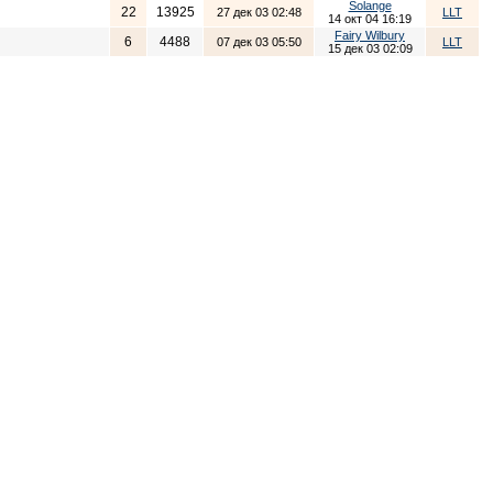
Solange
22
13925
27 дек 03 02:48
LLT
14 окт 04 16:19
Fairy Wilbury
6
4488
07 дек 03 05:50
LLT
15 дек 03 02:09