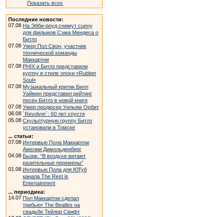
Показать всех
Последние новости:
07.08
На Эбби-роуд снимут сцену
для фильмов Сэма Мендеса о
Битлз
07.08
Умер Пол Свон, участник
технической команды
Маккартни
07.08
PHIX и Битлз представили
куртку в стиле эпохи «Rubber
Soul»
07.08
Музыкальный критик Билл
Уаймен представил рейтинг
песен Битлз в новой книге
07.08
Умер продюсер Уильям Орбит
06.08
`Revolver`: 60 лет спустя
05.08
Скульптурную группу Битлз
установили в Томске
... статьи:
07.08
Интервью Пола Маккартни
Амелии Димольденберг
04.08
Бьорк: “В воздухе витают
разительные перемены”
01.08
Интервью Пола для ЮТуб
канала The Rest is
Entertainment
... периодика:
14.07
Пол Маккартни сделал
трибьют The Beatles на
свадьбе Тейлор Свифт