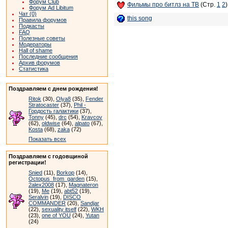
Форум Club
Фильмы про битлз на ТВ
(Стр.
1
2
)
Форум Ad Libitum
Чат (0)
this song
Правила форумов
Подкасты
FAQ
Полезные советы
Модераторы
Hall of shame
Последние сообщения
Архив форумов
Статистика
Поздравляем с днем рождения!
Ritok
(30),
Olya8
(35),
Fender
Stratocaster
(37),
Phil -
Гордость галактики
(37),
Tonny
(45),
drc
(54),
Kravcov
(62),
oldwise
(64),
alpato
(67),
Kosta
(68),
zaka
(72)
Показать всех
Поздравляем с годовщиной
регистрации!
Snied
(11),
Borkop
(14),
Octopus_from_garden
(15),
2alex2008
(17),
Magnateron
(19),
Me
(19),
abt52
(19),
Seralvin
(19),
DISCO
COMMANDER
(20),
Sandjar
(22),
sexuality itself
(22),
WKH
(23),
one of YOU
(24),
Yutan
(24)