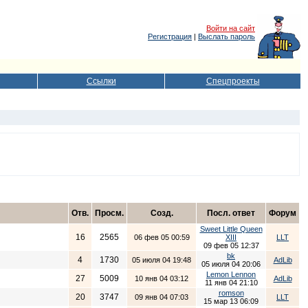
Войти на сайт
Регистрация
|
Выслать пароль
Ссылки
Спецпроекты
Отв.
Просм.
Созд.
Посл. ответ
Форум
Sweet Little Queen
16
2565
06 фев 05 00:59
XIII
LLT
09 фев 05 12:37
bk
4
1730
05 июля 04 19:48
AdLib
05 июля 04 20:06
Lemon Lennon
27
5009
10 янв 04 03:12
AdLib
11 янв 04 21:10
romson
20
3747
09 янв 04 07:03
LLT
15 мар 13 06:09