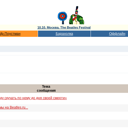
10.10. Москва. The Beatles Festival
Мр.Поустман
Барахолка
Оффлайн
Тема
сообщения
у скучать по нему до дня своей смерти»
 на Beatles.ru...